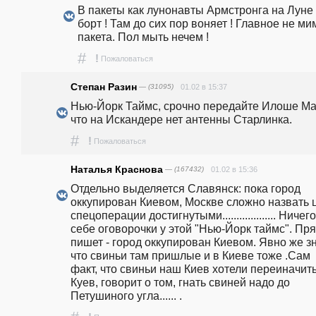
В пакеты как лунонавты Армстронга на Луне и
борт ! Там до сих пор воняет ! Главное не мим
пакета. Пол мыть нечем ! 
#
!
Пожаловаться
Степан Разин
— (31095)
01.02 в 15:37
Нью-Йорк Таймс, срочно передайте Илоше Мас
что на Искандере нет антенны Старлинка.
#
!
Пожаловаться
Наталья Краснова
— (167432)
01.02 в 15:36
Отдельно выделяется Славянск: пока город 
оккупирован Киевом, Москве сложно назвать ц
спецоперации достигнутыми................... Ничего 
себе оговорочки у этой "Нью-Йорк таймс". Пря
пишет - город оккупирован Киевом. Явно же зн
что свиньи там пришлые и в Киеве тоже .Сам 
факт, что свиньи наш Киев хотели переиначить 
Куев, говорит о том, гнать свиней надо до 
Петушиного угла...... .