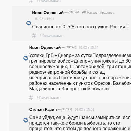
#
!
Пожаловаться
Иван Одесский
— (19396)
Наталья Краснова
01.02 в 16:11
Славянск это 0, 5 % того что нужно России ! 
#
!
Пожаловаться
Иван Одесский
— (19396)
01.02 в 15:34
Успехи ГрВ «Днепр» за суткиПодразделениями
группировки войск «Днепр» уничтожены до 30 
военнослужащих, 11 автомобилей, три станции
радиоэлектронной борьбы и склад 
боеприпасов.Противнику нанесено поражение
районах населенных пунктов Орехов, Балабин
Магдалиновка Запорожской области.
#
!
Пожаловаться
Степан Разин
— (31095)
01.02 в 15:31
Сами уйдут, еще будут шансы замириться, если
придется так-же с боями выбивать, то сто 
процентов, что потом до полного поражения и 