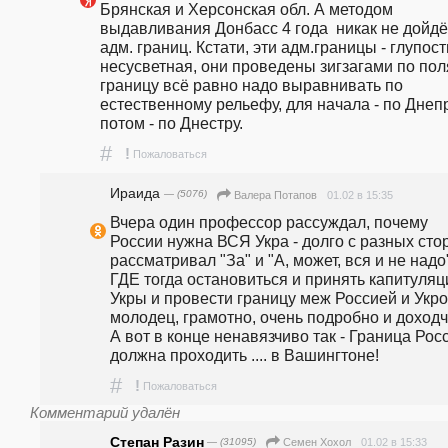
Брянская и Херсонская обл. А методом 
выдавливания Донбасс 4 года  никак не дойдёт
адм. границ. Кстати, эти адм.границы - глупость
несусветная, они проведены зигзагами по поля
границу всё равно надо выравнивать по 
естественному рельефу, для начала - по Днепру
потом - по Днестру.
#
!
Пожаловаться
Ираида
— (5076)
01.02 в 15:35
Валера Потапов
Вчера один профессор рассуждал, почему 
России нужна ВСЯ Укра - долго с разных стор
рассматривал "За" и "А, может, вся и не надо",
ГДЕ тогда остановиться и принять капитуляц
Укры и провести границу меж Россией и Укрой
молодец, грамотно, очень подробно и доходчи
А вот в конце ненавязчиво так - Граница Росс
должна проходить .... в Вашингтоне! 
#
!
Пожаловаться
Комментарий удалён
Степан Разин
— (31095)
01.02 в 15:33
Семен Хохол