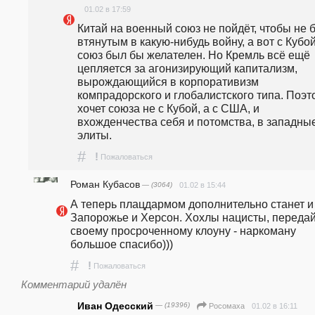
01.02 в 17:59
Китай на военный союз не пойдёт, чтобы не б
втянутым в какую-нибудь войну, а вот с Кубой
союз был бы желателен. Но Кремль всё ещё 
цепляется за агонизирующий капитализм, 
вырождающийся в корпоративизм 
компрадорского и глобалистского типа. Поэто
хочет союза не с Кубой, а с США, и 
вхожденчества себя и потомства, в западные
элиты.
#
!
Пожаловаться
Роман Кубасов
— (3064)
01.02 в 15:44
А теперь плацдармом дополнительно станет и 
Запорожье и Херсон. Хохлы нацисты, передай
своему просроченному клоуну - наркоману 
большое спасибо)))
#
!
Пожаловаться
Комментарий удалён
Иван Одесский
— (19396)
01.02 в 16:11
Росомаха