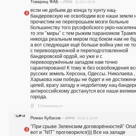
Товарищ ФАБ
— (7020)
01.02 в 18:40
если не добьем до конца ту хунту нац-
бандеровскую не освободим все наши земли н
прочистим не перепрошьем мозги больные 
большинству того русофобского укро-населени
то эти "миры" с тем рыжим параноиком Трамп
никогда реальным миром под боком нам не буде
а вот следующая ещё больше война уже не тол
с перевооруженной и переподготовленной 
бандеровской ордой, но уже и с 
перевооружённым западом нам точно 
гарантировано! К тому ж без освобождения все
русских земель Херсона, Одессы. Николаева , 
Харькова нам победы не будет и не достижени
целей, врагу западу и недобитому нац-бандер
антироссийскому достанутся все наши великие
города.
#
!
Пожаловаться
Роман Кубасов
— (3064)
01.02 в 16:48
"При срыве Зеленским договорённостей" Опа! 
вот и "NIT" проговорился))) Все на западе 