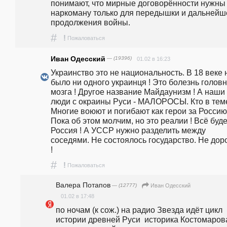
понимают, что мирные договорённости нужны 
наркоману только для передышки и дальнейше
продолжения войны.
#
!
Пожаловаться
Иван Одесский
— (19396)
01.02 в 16:23
Украинство это не национальность. В 18 веке н
было ни одного украинця ! Это болезнь головн
мозга ! Другое название Майдаунизм ! А наши 
люди с окраины Руси - МАЛОРОСЫ. Кто в теме 
Многие воюют и погибают как герои за Россию 
Пока об этом молчим, но это реалии ! Всё будет
Россия ! А УССР нужно разделить между 
соседями. Не состоялось государство. Не доро
! 
#
!
Пожаловаться
Валера Потапов
— (12777)
Иван Одесский
01.02 в 17:48
по ночам (к сож.) на радио Звезда идёт цикл 
истории древней Руси  историка Костомарова