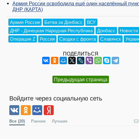
Армия России освободила ещё один населённый пунк
ДНР (КАРТА)
Армия России
Битва за Донбасс
ВСУ
ДНР - Донецкая Народная Республика
Донбасс
Новости
Операция Z
Россия
Сводки с фронта
Славянск
Украи
ПОДЕЛИТЬСЯ
Предыдущая страница
Войдите через социальную сеть
Все
(20)
Ранние
Лучшие