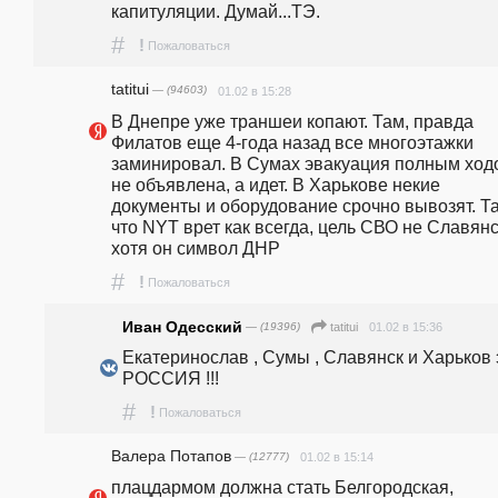
капитуляции. Думай...ТЭ.
#
!
Пожаловаться
tatitui
— (94603)
01.02 в 15:28
В Днепре уже траншеи копают. Там, правда 
Филатов еще 4-года назад все многоэтажки 
заминировал. В Сумах эвакуация полным ходо
не объявлена, а идет. В Харькове некие 
документы и оборудование срочно вывозят. Та
что NYT врет как всегда, цель СВО не Славянск
хотя он символ ДНР
#
!
Пожаловаться
Иван Одесский
— (19396)
01.02 в 15:36
tatitui
Екатеринослав , Сумы , Славянск и Харьков э
РОССИЯ !!!
#
!
Пожаловаться
Валера Потапов
— (12777)
01.02 в 15:14
плацдармом должна стать Белгородская, 