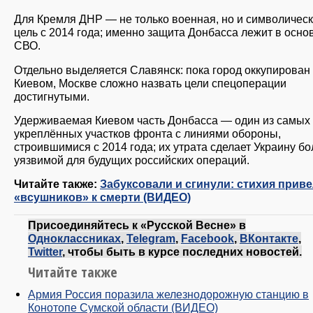
Для Кремля ДНР — не только военная, но и символичес
цель с 2014 года; именно защита Донбасса лежит в осно
СВО.
Отдельно выделяется Славянск: пока город оккупирован
Киевом, Москве сложно назвать цели спецоперации
достигнутыми.
Удерживаемая Киевом часть Донбасса — один из самых
укреплённых участков фронта с линиями обороны,
строившимися с 2014 года; их утрата сделает Украину б
уязвимой для будущих российских операций.
Читайте также:
Забуксовали и сгинули: стихия прив
«всушников» к смерти (ВИДЕО)
Присоединяйтесь к «Русской Весне» в
Одноклассниках
,
Telegram
,
Facebook
,
ВКонтакте
,
Twitter
, чтобы быть в курсе последних новостей.
Читайте также
Армия Россия поразила железнодорожную станцию в
Конотопе Сумской области (ВИДЕО)