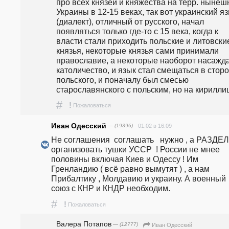
про всех князей и княжества на терр. нынешн
Украины в 12-15 веках, так вот украинский яз
(диалект), отличный от русского, начал 
появляться только где-то с 15 века, когда к 
власти стали приходить польские и литовские
князья, некоторые князья сами принимали 
православие, а некоторые наоборот насажда
католичество, и язык стал смещаться в сторо
польского, и поначалу был смесью 
старославянского с польским, но на кирилли
#
!
Пожаловаться
Иван Одесский
— (19396)
01.02 в 16:09
Не соглашения  соглашать   нужно , а РАЗДЕЛ 
организовать тушки УССР  ! России не мнее 
половины включая Киев и Одессу ! Им 
Гренландию ( всё равно вымутят ) , а нам 
Прибалтику , Молдавию и украину. А военный 
союз с КНР и КНДР необходим. 
#
!
Пожаловаться
Валера Потапов
— (12777)
Иван Одесский