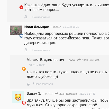
Какашка Идиотовна будет усмирять или хинико
,вот в чем вопрос...
#
!
Пожаловаться
Иван Демидов
— (8251)
31.01 в 16:30
Имбецилы европейские решили полностью в 2
году отказаться от российского газа.  Такая вот
диверсификация.
#
!
Пожаловаться
Михаил Владимирович
— (4828)
Иван Демидов
31.01 в 16:30
так их так на этот кукан надели що не слезть ...
дюже глубоко ...))
#
!
Пожаловаться
Вадим З.
— (4201)
31.01 в 17:31
Иван Демидов
Зря тянут. Лучше бы они застрелились, чтобы
мучиться. Они упорно сокращают своё 