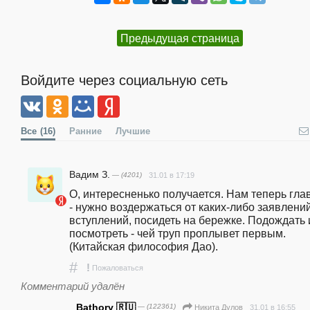
Предыдущая страница
Войдите через социальную сеть
Все
(16)
Ранние
Лучшие
Вадим З.
— (4201)
31.01 в 17:19
О, интересненько получается. Нам теперь глав
- нужно воздержаться от каких-либо заявлений
вступлений, посидеть на бережке. Подождать и
посмотреть - чей труп проплывет первым. 
(Китайская философия Дао).
#
!
Пожаловаться
Комментарий удалён
Bathory 🇷🇺
— (122361)
31.01 в 16:55
Никита Дулов