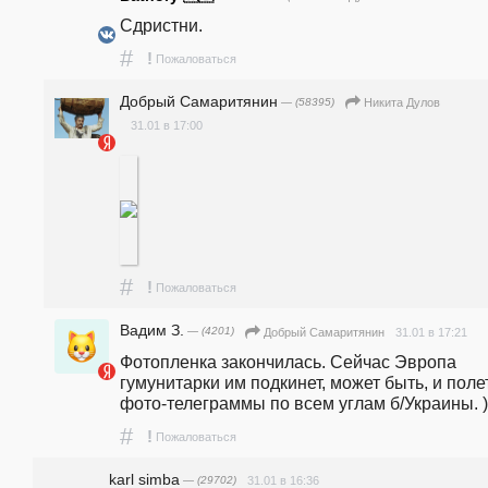
Сдристни.
#
!
Пожаловаться
Добрый Самаритянин
— (58395)
Никита Дулов
31.01 в 17:00
#
!
Пожаловаться
Вадим З.
— (4201)
31.01 в 17:21
Добрый Самаритянин
Фотопленка закончилась. Сейчас Эвропа 
гумунитарки им подкинет, может быть, и полет
фото-телеграммы по всем углам б/Украины. )
#
!
Пожаловаться
karl simba
— (29702)
31.01 в 16:36