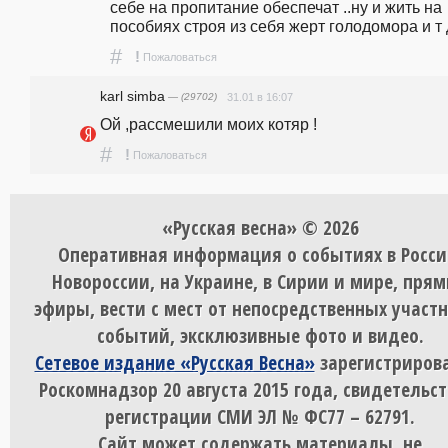
себе на пропитание обеспечат ..ну и жить на 
пособиях строя из себя жерт голодомора и т д
#
!
Пожаловаться
karl simba
— (29702)
31.01 в 16:07
Ой ,рассмешили моих котяр !
#
!
Пожаловаться
«Русская весна» © 2026
Оперативная информация о событиях в Росси
Новороссии, на Украине, в Сирии и мире, пря
эфиры, вести с мест от непосредственных участ
событий, эксклюзивные фото и видео.
Сетевое издание «Русская Весна»
зарегистрирова
Роскомнадзор 20 августа 2015 года, свидетельст
регистрации СМИ ЭЛ № ФС77 – 62791.
Сайт может содержать материалы, не