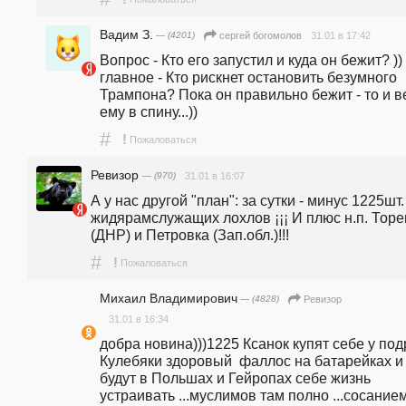
Вадим З.
— (4201)
31.01 в 17:42
сергей богомолов
Вопрос - Кто его запустил и куда он бежит? )) 
главное - Кто рискнет остановить безумного 
Трампона? Пока он правильно бежит - то и ве
ему в спину...))
#
!
Пожаловаться
Ревизор
— (970)
31.01 в 16:07
А у нас другой "план": за сутки - минус 1225шт. 
жидярамслужащих лохлов ¡¡¡ И плюс н.п. Торе
(ДНР) и Петровка (Зап.обл.)!!!
#
!
Пожаловаться
Михаил Владимирович
— (4828)
Ревизор
31.01 в 16:34
добра новина)))1225 Ксанок купят себе у подр
Кулебяки здоровый  фаллос на батарейках и 
будут в Польшах и Гейропах себе жизнь 
устраивать ...муслимов там полно ...сосанием