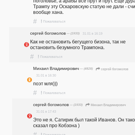
поголовье, а арабы всё прут и прут. Ещё дура
Трампу эту Оскаровскую статую не дали - счи
вообще хана. 
#
!
Пожаловаться
сергей богомолов
— (1933)
31.01 в 16:19
Как не остановить бегущего бизона, так не 
остановить безумного Трампона. 
#
!
Пожаловаться
Михаил Владимирович
— (4828)
сергей богомолов
31.01 в 16:30
поэт мля)))
#
!
Пожаловаться
сергей богомолов
— (1933)
Михаил Владимирович
31.01 в 17:43
Это не я. Сатирик был такой Иванов. Он тако
сказал про Кобзона )
#
!
Пожаловаться