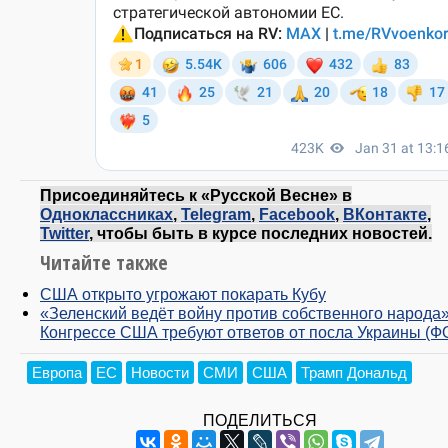
Присоединяйтесь к «Русской Весне» в
Одноклассниках
,
Telegram
,
Facebook
,
ВКонтакте
,
Twitter
, чтобы быть в курсе последних новостей.
Читайте также
США открыто угрожают покарать Кубу
«Зеленский ведёт войну против собственного народа»
Конгрессе США требуют ответов от посла Украины (Ф
Европа
ЕС
Новости
СМИ
США
Трамп Дональд
ПОДЕЛИТЬСЯ