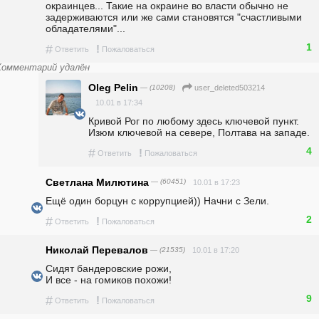
окраинцев... Такие на окраине во власти обычно не 
задерживаются или же сами становятся "счастливыми 
обладателями"... 
1
#
!
Ответить
Пожаловаться
Комментарий удалён
Oleg Pelin
— (10208)
user_deleted503214
10.01 в 17:34
Кривой Рог по любому здесь ключевой пункт. 
Изюм ключевой на севере, Полтава на западе.
4
#
!
Ответить
Пожаловаться
Светлана Милютина
— (60451)
10.01 в 17:23
Ещё один борцун с коррупцией)) Начни с Зели.
2
#
!
Ответить
Пожаловаться
Николай Перевалов
— (21535)
10.01 в 17:20
Сидят бандеровские рожи,                                                                                  
И все - на гомиков похожи!
9
#
!
Ответить
Пожаловаться