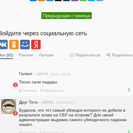
Предыдущая страница
Войдите через социальную сеть
Все
(61)
Ранние
Лучшие
Подписаться
Поделитьс
Галант
— (21177)
10.01 в 20:16
Тесно сели пидары.
1
#
!
Ответить
Пожаловаться
Друг Тото
— (11555)
10.01 в 19:37
Буданов, это тот самый ублюдок которого не добили в 
результате атаки на СБУ на острове? Для своей 
администрации жыдовин самого ублюдочного падонка 
нашел.
2
#
!
Ответить
Пожаловаться