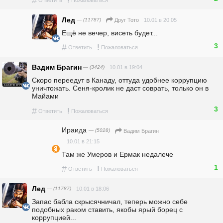
Лед
— (11787)
10.01 в 20:05
Друг Тото
Ещё не вечер, висеть будет...
3
#
!
Ответить
Пожаловаться
Вадим Брагин
— (3424)
10.01 в 19:04
Скоро переедут в Канаду, оттуда удобнее коррупцию 
уничтожать. Сеня-кролик не даст соврать, только он в 
Майами
3
#
!
Ответить
Пожаловаться
Ираида
— (5028)
Вадим Брагин
10.01 в 21:15
Там же Умеров и Ермак недалече
1
#
!
Ответить
Пожаловаться
Лед
— (11787)
10.01 в 18:06
Запас бабла скрысячничал, теперь можно себе 
подобных раком ставить, якобы ярый борец с 
коррупцией...