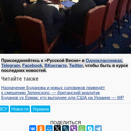
Присоединяйтесь к «Русской Весне» в
Одноклассниках
,
Telegram
,
Facebook
,
ВКонтакте
,
Twitter
, чтобы быть в курсе
последних новостей.
Читайте также
Назначение Буданова и новых силовиков приведёт
к смещению Зеленского, — британский аналитик
Буданов vs Ермак: кто выгоднее для США на Украине — WP
ВСУ
Новости
Украина
ПОДЕЛИТЬСЯ