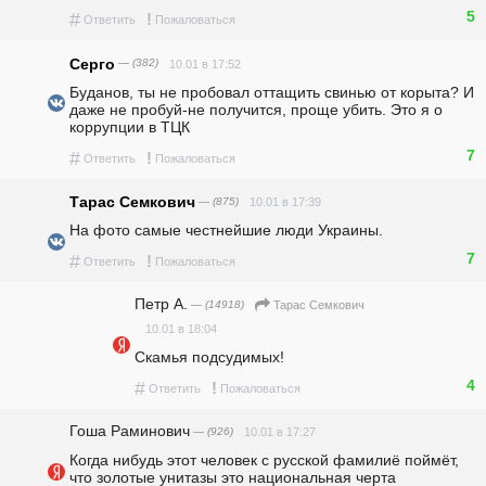
5
#
!
Ответить
Пожаловаться
Серго
— (382)
10.01 в 17:52
Буданов, ты не пробовал оттащить свинью от корыта? И 
даже не пробуй-не получится, проще убить. Это я о 
коррупции в ТЦК
7
#
!
Ответить
Пожаловаться
Тарас Семкович
— (875)
10.01 в 17:39
На фото самые честнейшие люди Украины.
7
#
!
Ответить
Пожаловаться
Петр А.
— (14918)
Тарас Семкович
10.01 в 18:04
Скамья подсудимых!
4
#
!
Ответить
Пожаловаться
Гоша Раминович
— (926)
10.01 в 17:27
Когда нибудь этот человек с русской фамилиё поймёт, 
что золотые унитазы это национальная черта 