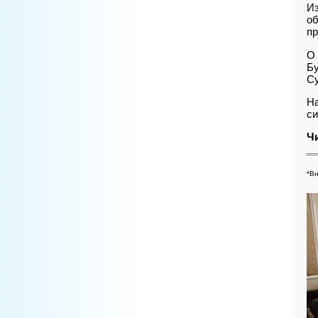
Из
об
пр
О 
Бу
Су
На
си
Ч
*Вн