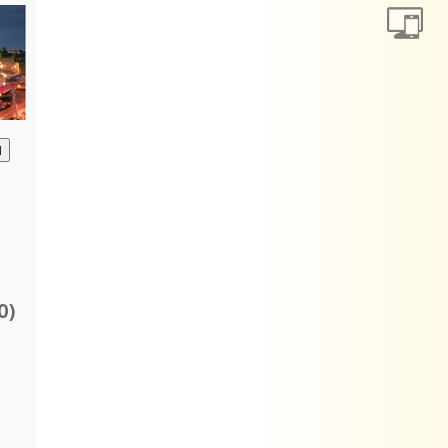
анию
О)