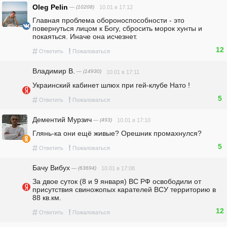
Oleg Pelin
— (10208)
10.01 в 17:12
Главная проблема обороноспособности - это 
повернуться лицом к Богу, сбросить морок хунты и 
покаяться. Иначе она исчезнет.
12
#
!
Ответить
Пожаловаться
Владимир В.
— (14930)
10.01 в 17:11
Украинский кабинет шлюх при гей-клубе Нато !
5
#
!
Ответить
Пожаловаться
Дементий Мурзич
— (493)
10.01 в 17:10
Глянь-ка они ещё живые? Орешник промахнулся?
5
#
!
Ответить
Пожаловаться
Бачу Вибух
— (63694)
10.01 в 17:08
За двое суток (8 и 9 января) ВС РФ освободили от 
присутствия свиножопых карателей ВСУ территорию в 
88 кв.км.
12
#
!
Ответить
Пожаловаться