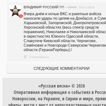
ВЛАДИМИР РУССКИЙ !!!!!
— (35429)
06.01 в 06:35
Вчера днём и ночью ВКС и ракетные войска 
наносили удары по целям на Донбассе, в Сумс
Харьковской, Запорожской, Днепропетровской 
Херсонской областях (весь спектр средств 
поражения), Николаеве и Николаевской област
в окрестностях Южного Одесской области, 
Славутиче Киевской области, Чернигове, 
Семёновке и Новгороде-Северском Черниговс
области (Герани/Герберы).!
#
!
Пожаловаться
СЛЕДУЮЩИЕ КОММЕНТАРИИ
«Русская весна» © 2026
Оперативная информация о событиях в Росси
Новороссии, на Украине, в Сирии и мире, пря
эфиры, вести с мест от непосредственных участ