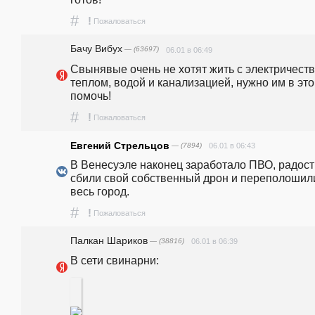
#
!
Пожаловаться
Бачу Вибух
— (63697)
06.01 в 06:49
Свынявые очень не хотят жить с электричеств
теплом, водой и канализацией, нужно им в это
помочь!
#
!
Пожаловаться
Евгений Стрельцов
— (7894)
06.01 в 06:43
В Венесуэле наконец заработало ПВО, радост
сбили свой собственный дрон и переполошили
весь город.
#
!
Пожаловаться
Палкан Шариков
— (38816)
06.01 в 06:39
В сети свинарни: