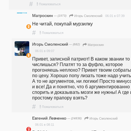
#
!
Пожаловаться
Матроскин
— (1973)
06.01 в 07:39
Игорь Смоленский
Не читай, покупай мурзилку
#
!
Пожаловаться
Игорь Смоленский
— (682)
Матроскин
06.01 в 09:07
Привет, записной патриот! В каком звании то 
числишься? Платят то за фуфло, которое 
прогоняешь неплохо? Привет твоим собрать
по цеху. Хорошо попу лизать тоже надо учитьс
А то не аргументов, ни логики! Просто минусо
и все! Да и понятно, что б аргументированно 
спорить и доказывать мозги же нужны! А где и
простому прапору взять?
#
!
Пожаловаться
Евгений Левченко
— (24838)
Игорь Смоленский
06.01 в 08:11