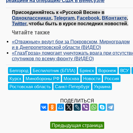
реакцией на операцию США в Венесуэле
Присоединяйтесь к «Русской Весне» в
Одноклассниках
,
Telegram
,
Facebook
,
ВКонтакте
,
Twitter
, чтобы быть в курсе последних новостей.
Читайте также
«Отважные» ведут бои за Покровском, Мирноградом
и в Днепропетровской области (ВИДЕО)
«Глаз/Гроза» помогает уничтожать врага при отсутств
спутников по всему фронту (ВИДЕО)
Белгород
Беспилотник (БПЛА)
Брянск
Воронеж
ВСУ
Курск
Минобороны РФ
Москва
Новости
Россия
Ростовская область
Санкт-Петербург
Украина
ПОДЕЛИТЬСЯ
Предыдущая страница