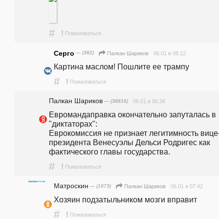
#
!
Пожаловаться
Серго
— (382)
06.01 в 08:12
Палкан Шариков
Картина маслом! Пошлите ее трампу
#
!
Пожаловаться
Палкан Шариков
— (38816)
06.01 в 06:36
Евромандаправка окончательно запуталась в 
"диктаторах":                                                            
Еврокомиссия не признает легитимность вице
президента Венесуэлы Дельси Родригес как 
фактического главы государства. 
#
!
Пожаловаться
Матроскин
— (1973)
06.01 в 07:42
Палкан Шариков
Хозяин подзатыльником мозги вправит
#
!
Пожаловаться