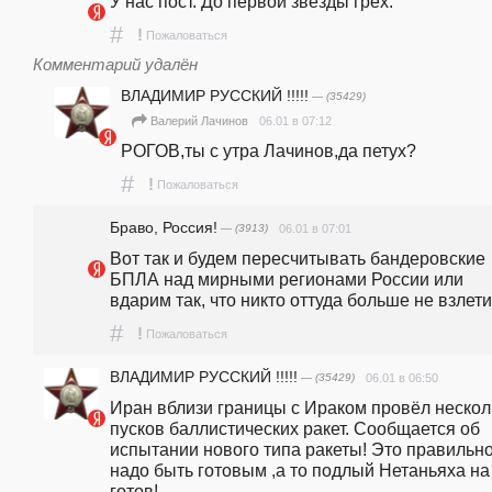
У нас пост. До первой звезды грех.
#
!
Пожаловаться
Комментарий удалён
ВЛАДИМИР РУССКИЙ !!!!!
— (35429)
06.01 в 07:12
Валерий Лачинов
РОГОВ,ты с утра Лачинов,да петух?
#
!
Пожаловаться
Браво, Россия!
— (3913)
06.01 в 07:01
Вот так и будем пересчитывать бандеровские 
БПЛА над мирными регионами России или 
вдарим так, что никто оттуда больше не взлет
#
!
Пожаловаться
ВЛАДИМИР РУССКИЙ !!!!!
— (35429)
06.01 в 06:50
Иран вблизи границы с Ираком провёл несколь
пусков баллистических ракет. Сообщается об 
испытании нового типа ракеты! Это правильно 
надо быть готовым ,а то подлый Нетаньяха на 
готов!