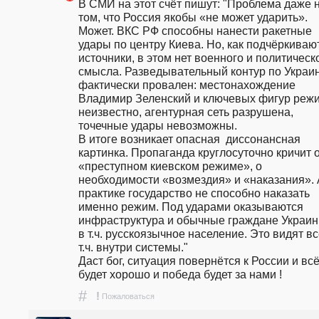
В СМИ на этот счёт пишут: "Проблема даже н
том, что Россия якобы «не может ударить». 
Может. ВКС РФ способны нанести ракетные 
удары по центру Киева. Но, как подчёркивают
источники, в этом нет военного и политическо
смысла. Разведывательный контур по Украин
фактически провален: местонахождение 
Владимир Зеленский и ключевых фигур режи
неизвестно, агентурная сеть разрушена, 
точечные удары невозможны.                                                                                                                                                                                   
В итоге возникает опасная  диссонансная 
картинка. Пропаганда круглосуточно кричит о
«преступном киевском режиме», о 
необходимости «возмездия» и «наказания». А
практике государство не способно наказать 
именно режим. Под ударами оказываются 
инфраструктура и обычные граждане Украины
в т.ч. русскоязычное население. Это видят все
т.ч. внутри системы."                                                                                                                                                                                                                                
Даст бог, ситуация повернётся к России и всё
будет хорошо и победа будет за нами ! 
#
!
Пожаловаться