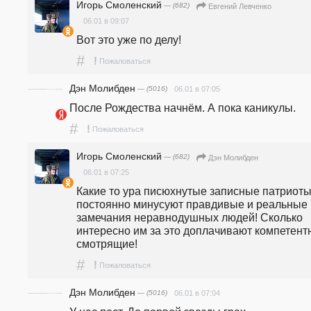
Игорь Смоленский
— (682)
Евгений Левченко
06.01 в 09:07
Вот это уже по делу!
#
!
Пожаловаться
Дэн Молибден
— (5016)
06.01 в 07:05
После Рождества начнём. А пока каникулы.
#
!
Пожаловаться
Игорь Смоленский
— (682)
Дэн Молибден
06.01 в 07:25
Какие то ура писюхнутые записные патриоты
постоянно минусуют правдивые и реальные 
замечания неравнодушных людей! Сколько 
интересно им за это доплачивают компетент
смотрящие!
#
!
Пожаловаться
Дэн Молибден
— (5016)
06.01 в 07:04