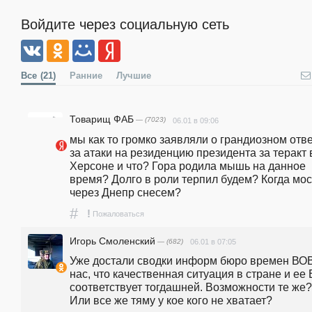
Войдите через социальную сеть
Все
(21)
Ранние
Лучшие
Товарищ ФАБ
— (7023)
06.01 в 09:06
мы как то громко заявляли о грандиозном отве
за атаки на резиденцию президента за теракт в
Херсоне и что? Гора родила мышь на данное 
время? Долго в роли терпил будем? Когда мос
через Днепр снесем?
#
!
Пожаловаться
Игорь Смоленский
— (682)
06.01 в 07:05
Уже достали сводки информ бюро времен ВОВ.
нас, что качественная ситуация в стране и ее 
соответствует тогдашней. Возможности те же? 
Или все же тяму у кое кого не хватает?