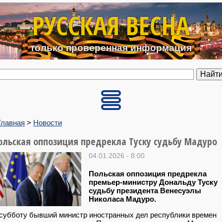
Перейти к основному содерж
РУССКАЯ ВЕСНА
только проверенная информация
Главная
>
Новости
ольская оппозиция предрекла Туску судьбу Мадуро
04.01.2026 - 8:00
Польская оппозиция предрекла
премьер-министру Дональду Туску
судьбу президента Венесуэлы
Николаса Мадуро.
субботу бывший министр иностранных дел республики времен