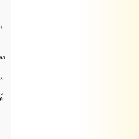
л
сал
ах
ры
ой