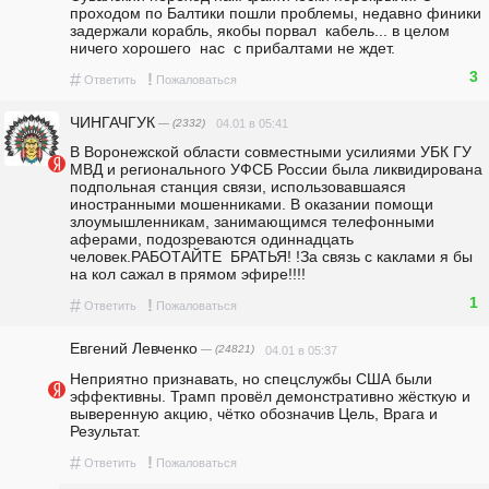
проходом по Балтики пошли проблемы, недавно финики 
задержали корабль, якобы порвал  кабель... в целом 
ничего хорошего  нас  с прибалтами не ждет.
3
#
!
Ответить
Пожаловаться
ЧИНГАЧГУК
— (2332)
04.01 в 05:41
В Воронежской области совместными усилиями УБК ГУ 
МВД и регионального УФСБ России была ликвидирована 
подпольная станция связи, использовавшаяся 
иностранными мошенниками. В оказании помощи 
злоумышленникам, занимающимся телефонными 
аферами, подозреваются одиннадцать 
человек.РАБОТАЙТЕ  БРАТЬЯ! !За связь с каклами я бы 
на кол сажал в прямом эфире!!!!
1
#
!
Ответить
Пожаловаться
Евгений Левченко
— (24821)
04.01 в 05:37
Неприятно признавать, но спецслужбы США были 
эффективны. Трамп провёл демонстративно жёсткую и 
выверенную акцию, чётко обозначив Цель, Врага и 
Результат.
#
!
Ответить
Пожаловаться