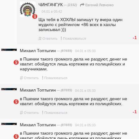
ЧИНГАЧГУК
— (2332)
Евгений Левченко
04.01 в 05:42
Ща тебя в ХОХЛЫ запишут ту вчера один 
мудило с рейтингом +86 всех в хахлы 
записывал )))
-1
#
!
Ответить
Пожаловаться
Михаил Топтыгин
— (87655)
04.01 в 05:33
в Пшекии такого громкого дела не раздуют, денег не 
хватит. обойдутся лишь кортежем из полицейских и 
наручниками.
#
!
Ответить
Пожаловаться
Михаил Топтыгин
— (87655)
04.01 в 05:33
в Пшекии такого громкого дела не раздуют, денег не 
хватит. обойдутся лишь кортежем из полицейских.
-1
#
!
Ответить
Пожаловаться
Михаил Топтыгин
— (87655)
04.01 в 05:33
в Пшекии такого громкого дела не раздуют, денег не 
хватит. обойдутся лишь кортежем из полицейских.