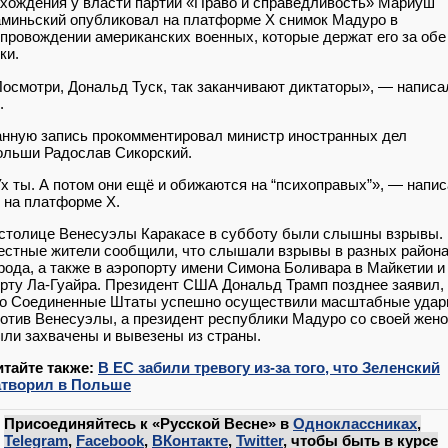
хождения у власти партии «Право и справедливость» Мариуш
миньский опубликовал на платформе Х снимок Мадуро в
провождении американских военных, которые держат его за обе
ки.
осмотри, Дональд Туск, так заканчивают диктаторы», — написа
.
нную запись прокомментировал министр иностранных дел
льши Радослав Сикорский.
х ты. А потом они ещё и обижаются на “психоправых”», — напи
 на платформе Х.
столице Венесуэлы Каракасе в субботу были слышны взрывы.
стные жители сообщили, что слышали взрывы в разных район
рода, а также в аэропорту имени Симона Боливара в Майкетии и
рту Ла-Гуайра. Президент США Дональд Трамп позднее заявил,
то Соединенные Штаты успешно осуществили масштабные уда
отив Венесуэлы, а президент республики Мадуро со своей жен
ли захвачены и вывезены из страны.
итайте также:
В ЕС забили тревогу из-за того, что Зеленский
атворил в Польше
Присоединяйтесь к «Русской Весне» в
Одноклассниках
,
Telegram
,
Facebook
,
ВКонтакте
,
Twitter
, чтобы быть в курсе