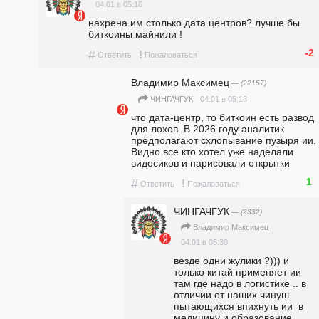
04.01 в 05:16
нахрена им столько дата центров? лучше бы 
биткоины майнили !
-2
#
!
Ответить
Пожаловаться
Владимир Максимец
— (22157)
04.01 в 05:18
ЧИНГАЧГУК
что дата-центр, то биткоин есть развод 
для лохов. В 2026 году аналитик 
предполагают схлопывание пузыря ии. 
Видно все кто хотел уже наделали 
видосиков и нарисовали открытки
1
#
!
Ответить
Пожаловаться
ЧИНГАЧГУК
— (2332)
Владимир Максимец
04.01 в 05:30
везде одни жулики ?))) и 
только китай применяет ии 
там где надо в логистике .. в 
отличии от наших чинуш 
пытающихся впихнуть ии  в 
медицину и образование