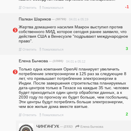
-1
#
!
Ответить
Пожаловаться
Палкан Шариков
— (38799)
04.01 в 05:19
Жертва домашнего насилия Макрон выступил против 
собственного МИД, которое сегодня ранее заявило, что 
действия США в Венесуэле "подрывают международное 
право". 
3
#
!
Ответить
Пожаловаться
Елена Бычкова
— (10986)
04.01 в 05:12
Только одна компания OpenAI планирует увеличить 
потребление электроэнергии в 125 раз за следующие 8 
лет, что превышает потребление электроэнергии в 
Индии. После завершения строительства планируемых 
дата-центров только в Техасе на каждые 35 тыс. человек 
будет приходиться один центр обработки данных, а к 
2030 году по прогнозу их будет больше, чем госбольниц. 
Эти центры будут потреблять больше электроэнергии, 
чем все жилые дома вместе взятые.
2
#
!
Ответить
Пожаловаться
ЧИНГАЧГУК
— (2332)
Елена Бычкова