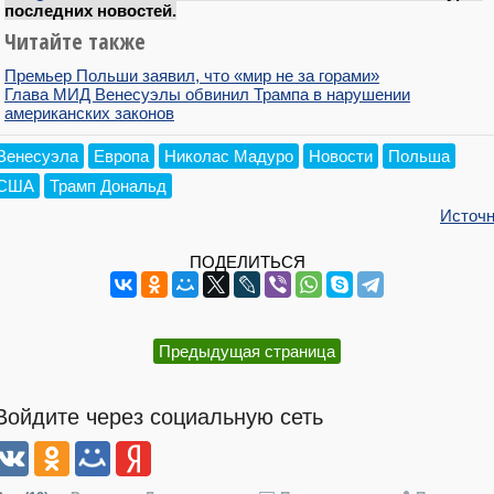
последних новостей.
Читайте также
Премьер Польши заявил, что «мир не за горами»
Глава МИД Венесуэлы обвинил Трампа в нарушении
американских законов
Венесуэла
Европа
Николас Мадуро
Новости
Польша
США
Трамп Дональд
Источн
ПОДЕЛИТЬСЯ
Предыдущая страница
Войдите через социальную сеть