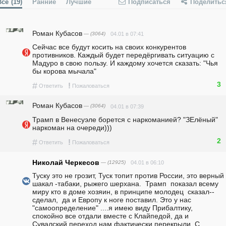
Все
(19)
Ранние
Лучшие
Подписаться
Поделитьс
Роман Кубасов
— (3064)
04.01 в 07:41
Сейчас все будут косить на своих конкурентов 
противников. Каждый будет передёргивать ситуацию с 
Мадуро в свою пользу. И каждому хочется сказать: "Чья 
бы корова мычала"
3
#
!
Ответить
Пожаловаться
Роман Кубасов
— (3064)
04.01 в 07:39
Трамп в Венесуэле борется с наркоманией? "ЗЕлёный" 
наркоман на очереди)))
2
#
!
Ответить
Пожаловаться
Николай Черкесов
— (12925)
04.01 в 06:10
Туску это не грозит, Туск топит против России, это верный 
шакал -табаки, рыжего шерхана.  Трамп  показал всему 
миру кто в доме хозяин, в принципе молодец  сказал--
сделал,  да и Европу к ноге поставил. Это у нас 
"самоопределение" ....я имею виду Прибалтику, 
спокойно все отдали вместе с Клайпедой, да и 
Сувалский переход нам фактически перекрыли. С 