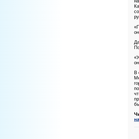
на
Ка
со
ру
«П
он
Да
По
«У
он
В 
Ме
го
по
ч
пр
бы
Ч
н