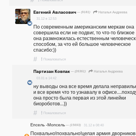
Евгений Авласович
— (9181)
Наталья Андреева
31.12 в 12:53
По современным американским меркам она 
совершила если не подвиг, то что-то близкое -
она размножилась естественным человеческ
способом, за что ей большое человеческое 
спасибо:))
#
!
Пожаловаться
Партизан Ковпак
— (26361)
Наталья Андреева
03.01 в 14:42
ну выводы она все время делала неправиль
и все время что то узнавалу в офисе....походу
она просто была первая из этой линейки 
биороботов...))
#
!
Пожаловаться
Епсель -Мопсель
— (15693)
31.12 в 08:40
Похвально!похвально!целая армия дворников 