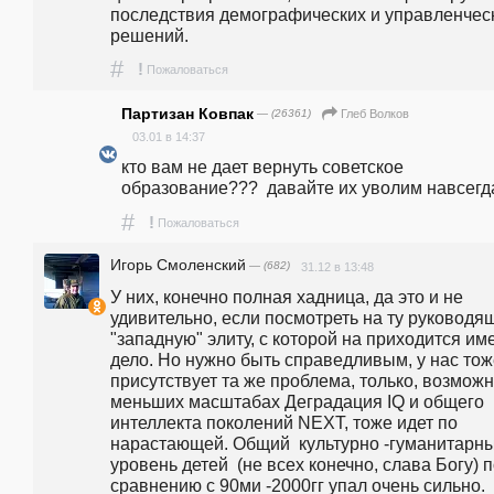
последствия демографических и управленческ
решений.
#
!
Пожаловаться
Партизан Ковпак
— (26361)
Глеб Волков
03.01 в 14:37
кто вам не дает вернуть советское 
образование???  давайте их уволим навсегда
#
!
Пожаловаться
Игорь Смоленский
— (682)
31.12 в 13:48
У них, конечно полная хадница, да это и не 
удивительно, если посмотреть на ту руководя
"западную" элиту, с которой на приходится име
дело. Но нужно быть справедливым, у нас тож
присутствует та же проблема, только, возможно
меньших масштабах Деградация IQ и общего 
интеллекта поколений NEXT, тоже идет по 
нарастающей. Общий  культурно -гуманитарны
уровень детей  (не всех конечно, слава Богу) п
сравнению с 90ми -2000гг упал очень сильно. 