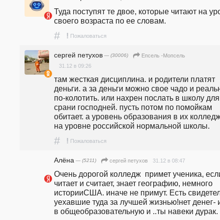
Туда поступят те двое, которые читают на ур
своего возраста по ее словам.
#
!
Пожаловаться
сергей петухов
— (30006)
Епсель -Мопсель
31.12 в 09:26
там жесткая дисциплина. и родители платят 
деньги. а за деньги можно свое чадо и реальн
по-колотить. или нахрен послать в школу для 
срани господней. пусть потом по помойкам 
обитает. а уровень образования в их колледжа
на уровне российской нормальной школы.
#
!
Пожаловаться
Алёна
— (5211)
31.12 в 08:47
сергей петухов
Очень дорогой колледж  примет ученика, если
читает и считает, знает географию, немного 
историиСША. иначе не примут. Есть свидетели
уехавшие туда за лучшей жизнью!нет денег- и
в общеобразовательную и ..ты навеки дурак.