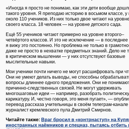
«Иногда я просто не понимаю, как эти дети вообще дошл
такого уровня. Я преподаю историю в восьмом классе, у
около 110 учеников. Из них только двое читают на уровн
своего класса. 18 человек — на уровне детского сада.
Ещё 55 учеников читают примерно на уровне второго–
четвёртого классов. И это не исключение — в последнее
я вижу это постоянно. Но проблема не только в грамотно
даже не просто в нехватке предметных знаний. Дело не 
в критическом мышлении — у них отсутствуют базовые
мыслительные навыки.
Мои ученики почти ничего не могут расшифровать при чт
Они не умеют делать выводы, не способны обрабатыват
вопросы длиннее одного предложения. Они не понимаю
причинно-следственных связей. Не могут удерживать
многошаговые идеи — например, разобрать политическ
карикатуру. И, честно говоря, это меня пугает», — опубл
перевод рассказа учительницы в своём телеграм-канале
журналист кремлевского пула Дмитрий Смирнов.
Читайте также:
Враг бросил в «контрнаступ» на Купя
иностранных наёмников и спецназ, пытаясь отбить 