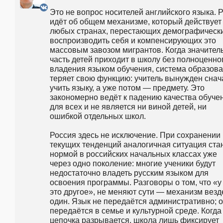
Это не вопрос носителей английского языка. Р
идёт об общем механизме, который действует 
любых странах, перестающих демографически
воспроизводить себя и компенсирующих это 
массовым завозом мигрантов. Когда значитель
часть детей приходит в школу без полноценног
владения языком обучения, система образова
теряет свою функцию: учитель вынужден снача
учить языку, а уже потом — предмету. Это 
закономерно ведёт к падению качества обучен
для всех и не является ни виной детей, ни 
ошибкой отдельных школ.
Россия здесь не исключение. При сохранении 
текущих тенденций аналогичная ситуация стан
нормой в российских начальных классах уже 
через одно поколение: многие ученики будут 
недостаточно владеть русским языком для 
освоения программы. Разговоры о том, что «у 
это другое», не меняют сути — механизм везде
один. Язык не передаётся административно; о
передаётся в семье и культурной среде. Когда 
цепочка разрывается, школа лишь фиксирует 