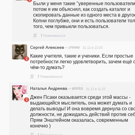
Были у меня такие "уверенные пользователи"
потом я им объяснял, как создать каталог и 
скопировать данные из одного места в другое
Копни поглубже, они и есть пользователи тол
того, чем привыкли пользоваться.
#
!
Пожаловаться
Сергей Алексеев
— (70049)
31.12 в 13:33
Какие учителя, такие и ученики. Если простые 
потребности легко удовлетворить, зачем ещё о
чём-то думать?
#
!
Пожаловаться
Наталья Андреева
— (83252)
31.12 в 11:22
Джен Псаки оказывается среди этой массы - 
выдающийся мыслитель, она может думать и 
делать выводы! И она вовремя дернула со сво
должности, не дожидаясь действий против себя
Прям Энштейном оказалась, современным 
конечно )
#
!
Пожаловаться