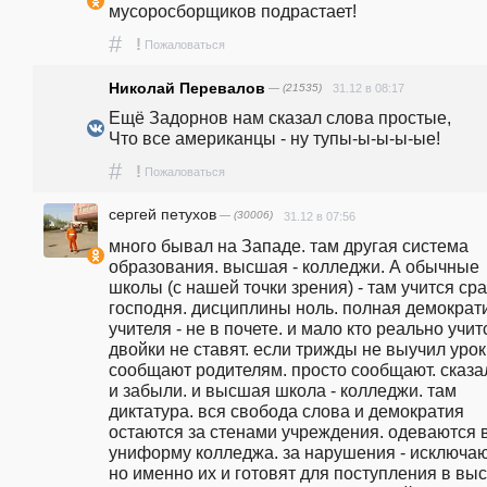
мусоросборщиков подрастает!
#
!
Пожаловаться
Николай Перевалов
— (21535)
31.12 в 08:17
Ещё Задорнов нам сказал слова простые,                                                                
Что все американцы - ну тупы-ы-ы-ы-ые!
#
!
Пожаловаться
сергей петухов
— (30006)
31.12 в 07:56
много бывал на Западе. там другая система 
образования. высшая - колледжи. А обычные 
школы (с нашей точки зрения) - там учится сра
господня. дисциплины ноль. полная демократи
учителя - не в почете. и мало кто реально учитс
двойки не ставят. если трижды не выучил урок 
сообщают родителям. просто сообщают. сказал
и забыли. и высшая школа - колледжи. там 
диктатура. вся свобода слова и демократия 
остаются за стенами учреждения. одеваются в
униформу колледжа. за нарушения - исключают
но именно их и готовят для поступления в выс