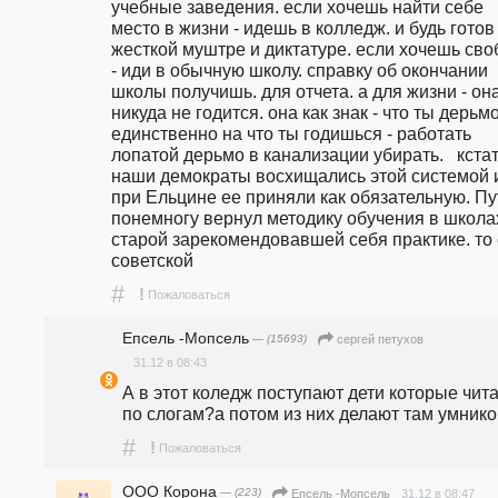
учебные заведения. если хочешь найти себе 
место в жизни - идешь в колледж. и будь готов 
жесткой муштре и диктатуре. если хочешь своб
- иди в обычную школу. справку об окончании 
школы получишь. для отчета. а для жизни - она
никуда не годится. она как знак - что ты дерьмо.
единственно на что ты годишься - работать 
лопатой дерьмо в канализации убирать.   кстат
наши демократы восхищались этой системой и
при Ельцине ее приняли как обязательную. Пу
понемногу вернул методику обучения в школах
старой зарекомендовавшей себя практике. то е
советской
#
!
Пожаловаться
Епсель -Мопсель
— (15693)
сергей петухов
31.12 в 08:43
А в этот коледж поступают дети которые чита
по слогам?а потом из них делают там умник
#
!
Пожаловаться
ООО Корона
— (223)
31.12 в 08:47
Епсель -Мопсель