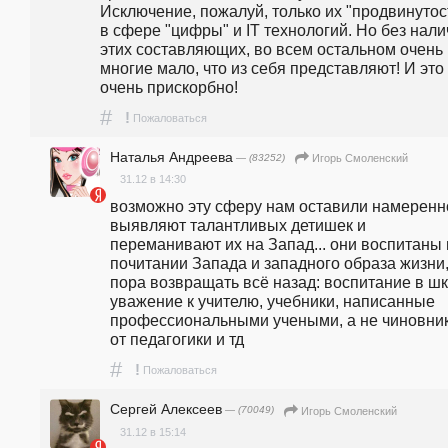
Исключение, пожалуй, только их "продвинутост
в сфере "цифры" и IT технологий. Но без нали
этих составляющих, во всем остальном очень 
многие мало, что из себя представляют! И это 
очень прискорбно!
#
!
Пожаловаться
Наталья Андреева
— (83252)
Игорь Смоленский
31.12 в 14:30
возможно эту сферу нам оставили намеренно
выявляют талантливых детишек и 
переманивают их на Запад... они воспитаны в
почитании Запада и западного образа жизни,
пора возвращать всё назад: воспитание в шко
уважение к учителю, учебники, написанные 
профессиональными учеными, а не чиновник
от педагогики и тд
#
!
Пожаловаться
Сергей Алексеев
— (70049)
Игорь Смоленский
31.12 в 15:14