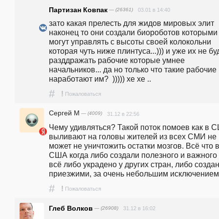
Партизан Ковпак
— (26361)
03.01 в 14:40
зато какая прелесть для жидов мировых элит 
наконец то они создали биороботов которыми 
могут управлять с высоты своей колокольни 
которая чуть ниже плинтуса...))) и уже их не буд
разддражать рабочие которые умнее 
начальников... да но только что такие рабочие 
наработают им?  ))))) хе хе ..
#
!
Пожаловаться
Сергей М
— (4009)
31.12 в 22:56
Чему удивляться? Такой поток помоев как в С
выливают на головы жителей из всех СМИ не 
может не уничтожить остатки мозгов. Всё что в
США когда либо создали полезного и важного -
всё либо украдено у других стран, либо создан
приезжими, за очень небольшим исключением
#
!
Пожаловаться
Глеб Волков
— (26908)
31.12 в 16:02