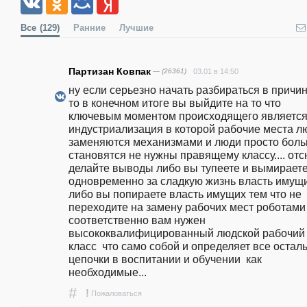
Все
(129)
Ранние
Лучшие
Партизан Ковпак
— (26361)
03.01 в 14:50
ну если серьезно начать разбираться в причин
то в конечном итоге вы выйдите на то что 
ключевым моментом происходящего является
индустриализация в которой рабочие места лю
заменяются механизмами и люди просто боль
становятся не нужны правящему классу.... отс
делайте выводы либо вы тупеете и вымираете
одновременно за сладкую жизнь власть имущих
либо вы попираете власть имущих тем что не 
переходите на замену рабочих мест роботами 
соответственно вам нужен 
высококвалифицированный людской рабочий 
класс  что само собой и определяет все остал
цепочки в воспитании и обучении  как 
необходимые...
#
!
Пожаловаться