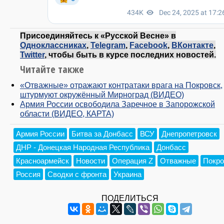
Присоединяйтесь к «Русской Весне» в
Одноклассниках
,
Telegram
,
Facebook
,
ВКонтакте
,
Twitter
, чтобы быть в курсе последних новостей.
Читайте также
«Отважные» отражают контратаки врага на Покровск,
штурмуют окружённый Мирноград (ВИДЕО)
Армия России освободила Заречное в Запорожской
области (ВИДЕО, КАРТА)
Армия России
Битва за Донбасс
ВСУ
Днепропетровск
ДНР - Донецкая Народная Республика
Донбасс
Красноармейск
Новости
Операция Z
Отважные
Покро
Россия
Сводки с фронта
Украина
ПОДЕЛИТЬСЯ