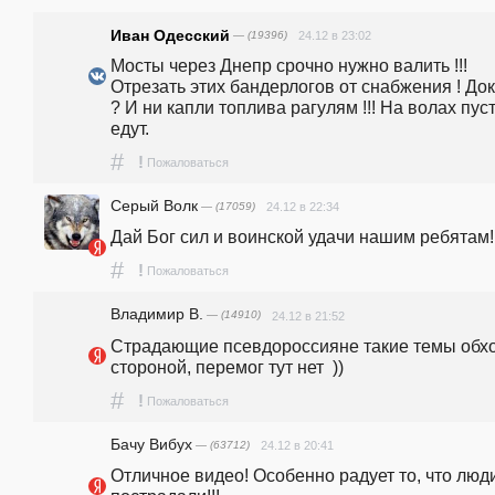
Иван Одесский
— (19396)
24.12 в 23:02
Мосты через Днепр срочно нужно валить !!! 
Отрезать этих бандерлогов от снабжения ! Док
? И ни капли топлива рагулям !!! На волах пуст
едут.
#
!
Пожаловаться
Серый Волк
— (17059)
24.12 в 22:34
Дай Бог сил и воинской удачи нашим ребятам!
#
!
Пожаловаться
Владимир В.
— (14910)
24.12 в 21:52
Страдающие псевдороссияне такие темы обхо
стороной, перемог тут нет  ))  
#
!
Пожаловаться
Бачу Вибух
— (63712)
24.12 в 20:41
Отличное видео! Особенно радует то, что люди