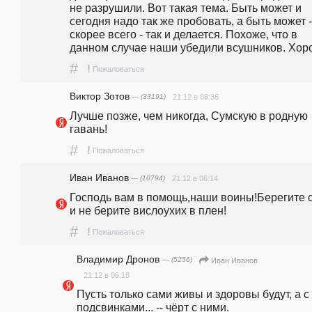
не разрушили. Вот такая тема. Быть может и 
сегодня надо так же пробовать, а быть может - 
скорее всего - так и делается. Похоже, что в 
данном случае наши убедили всушников. Хор
#
!
Пожаловаться
Виктор Зотов
— (33191)
21.12 в 08:36
Лучше позже, чем никогда, Сумскую в родную 
гавань!
#
!
Пожаловаться
Иван Иванов
— (10794)
21.12 в 06:14
Господь вам в помощь,наши воины!Берегите с
и не берите вислоухих в плен!
#
!
Пожаловаться
Владимир Дронов
— (5256)
Иван Иванов
21.12 в 06:18
Пусть только сами живы и здоровы будут, а с 
подсвинками... -- чёрт с ними.