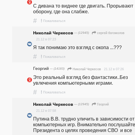
С дивана то виднее где двигать. Прорывают 
оборону, где она слабже. 
#
!
Пожаловаться
Николай Черкесов
— (12945)
сергей богомолов
21.12 в 07:23
Я так понимаю это взгляд с окопа ...???
#
!
Пожаловаться
Георгий
— (14183)
21.12 в 07:26
Николай Черкесов
Это реальный взгляд без фантастики..Без 
увлечения компьютерными играми.
#
!
Пожаловаться
Николай Черкесов
— (12945)
Георгий
21.12 в 07:58
Путина В.В. трудно уличить в зависимости от 
компьютерных игр. Внимательно послушайте
Президента о целях проведения СВО  и все 