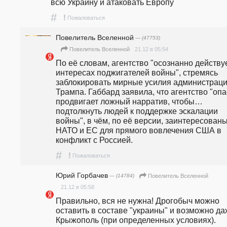
всю Украину и атаковать Европу 
#
!
Пожаловаться
Повелитель Вселенной
— (47753)
21.12 в 05:54
Повелитель Вселенной
По её словам, агентство "осознанно действуе
интересах поджигателей войны", стремясь 
заблокировать мирные усилия администраци
Трампа. Габбард заявила, что агентство "опа
продвигает ложный нарратив, чтобы… 
подтолкнуть людей к поддержке эскалации 
войны", в чём, по её версии, заинтересованы
НАТО и ЕС для прямого вовлечения США в 
конфликт с Россией. 
#
!
Пожаловаться
Юрий Горбачев
— (14784)
Повелитель Вселенной
21.12 в 05:58
Правильно, вся не нужна! Дрогобыч можно 
оставить в составе "украины" и возможно да
Крыжополь (при определенных условиях).