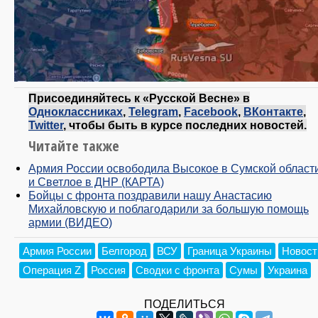
Присоединяйтесь к «Русской Весне» в
Одноклассниках
,
Telegram
,
Facebook
,
ВКонтакте
,
Twitter
, чтобы быть в курсе последних новостей.
Читайте также
Армия России освободила Высокое в Сумской област
и Светлое в ДНР (КАРТА)
Бойцы с фронта поздравили нашу Анастасию
Михайловскую и поблагодарили за большую помощь
армии (ВИДЕО)
Армия России
Белгород
ВСУ
Граница Украины
Новост
Операция Z
Россия
Сводки с фронта
Сумы
Украина
ПОДЕЛИТЬСЯ