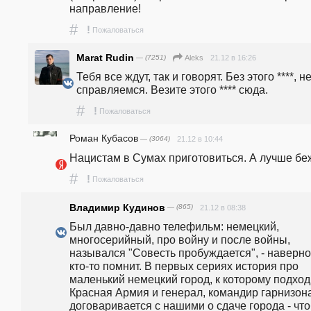
направление!
#
!
Пожаловаться
Marat Rudin
— (7251)
21.12 в 16:26
Aleks
Тебя все ждут, так и говорят. Без этого ****, не
справляемся. Везите этого **** сюда.
#
!
Пожаловаться
Роман Кубасов
— (3064)
21.12 в 10:44
Нацистам в Сумах приготовиться. А лучше бе
#
!
Пожаловаться
Владимир Кудинов
— (865)
21.12 в 08:38
Был давно-давно телефильм: немецкий, 
многосерийный, про войну и после войны, 
назывался "Совесть пробуждается", - наверно
кто-то помнит. В первых сериях история про 
маленький немецкий город, к которому подходи
Красная Армия и генерал, командир гарнизона
договаривается с нашими о сдаче города - что