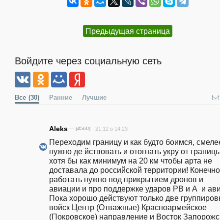
Предыдущая страница
Войдите через социальную сеть
Все
(30)
Ранние
Лучшие
Aleks
— (4560)
21.12 в 14:23
Переходим границу и как будто боимся, смелее
нужно де йствовать и отогнать укру от границы
хотя бы как минимум на 20 км чтобы арта не 
доставала до российской территории! Конечно 
работать нужно под прикрытием дронов и 
авиации и про поддержке ударов РВ и А  и авиа
Пока хорошо действуют только две группировк
войск Центр (Отважные) Красноармейское 
(Покровское) направление и Восток Запорожск