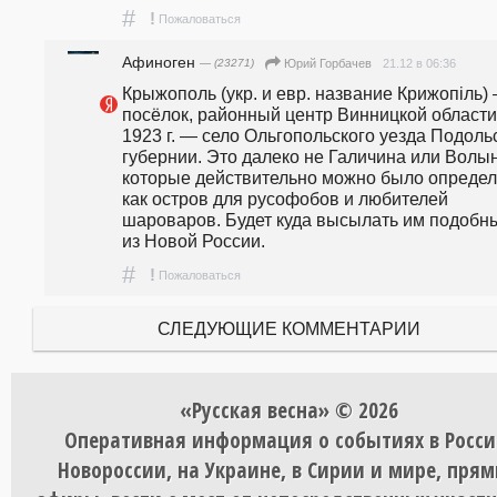
#
!
Пожаловаться
Афиноген
— (23271)
21.12 в 06:36
Юрий Горбачев
Крыжополь (укр. и евр. название Крижопіль) 
посёлок, районный центр Винницкой области,
1923 г. — село Ольгопольского уезда Подольс
губернии. Это далеко не Галичина или Волынь
которые действительно можно было определи
как остров для русофобов и любителей 
шароваров. Будет куда высылать им подобны
из Новой России.
#
!
Пожаловаться
СЛЕДУЮЩИЕ КОММЕНТАРИИ
«Русская весна» © 2026
Оперативная информация о событиях в Росси
Новороссии, на Украине, в Сирии и мире, пря