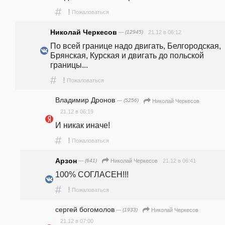
#
!
Пожаловаться
Николай Черкесов
— (12945)
21.12 в 06:12
По всей границе надо двигать, Белгородская, 
Брянская, Курская и двигать до польской 
границы...
#
!
Пожаловаться
Владимир Дронов
— (5256)
Николай Черкесов
21.12 в 06:19
И никак иначе!
#
!
Пожаловаться
Арзон
— (641)
21.12 в 06:41
Николай Черкесов
100% СОГЛАСЕН!!!
#
!
Пожаловаться
сергей богомолов
— (1933)
Николай Черкесов
21.12 в 07:00