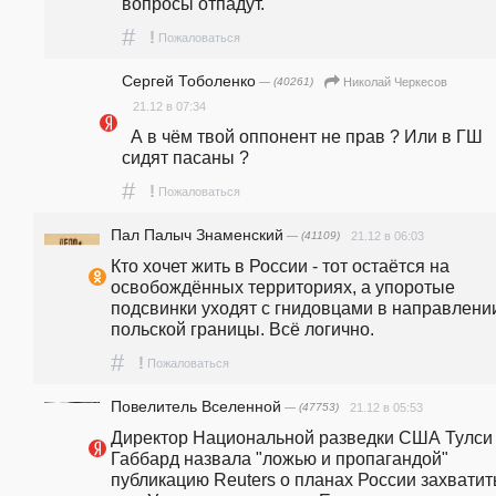
вопросы отпадут.
#
!
Пожаловаться
Сергей Тоболенко
— (40261)
Николай Черкесов
21.12 в 07:34
  А в чём твой оппонент не прав ? Или в ГШ 
сидят пасаны ? 
#
!
Пожаловаться
Пал Палыч Знаменский
— (41109)
21.12 в 06:03
Кто хочет жить в России - тот остаётся на 
освобождённых территориях, а упоротые 
подсвинки уходят с гнидовцами в направлении
польской границы. Всё логично.
#
!
Пожаловаться
Повелитель Вселенной
— (47753)
21.12 в 05:53
Директор Национальной разведки США Тулси 
Габбард назвала "ложью и пропагандой" 
публикацию Reuters о планах России захватить