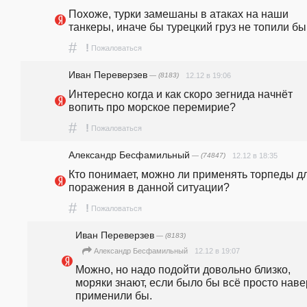
Похоже, турки замешаны в атаках на наши 
танкеры, иначе бы турецкий груз не топили бы..
#
!
Пожаловаться
Иван Переверзев
— (8183)
12.12 в 19:06
Интересно когда и как скоро зегнида начнёт 
вопить про морское перемирие?
#
!
Пожаловаться
Александр Бесфамильный
— (74847)
12.12 в 18:35
Кто понимает, можно ли применять торпеды дл
поражения в данной ситуации?
#
!
Пожаловаться
Иван Переверзев
— (8183)
12.12 в 19:07
Александр Бесфамильный
Можно, но надо подойти довольно близко, 
моряки знают, если было бы всё просто наве
применили бы.