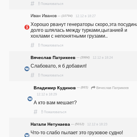
#
!
Пожаловаться
Иван Иванов
— (10794)
12.12 в 18:27
Хорошо рванут генераторы скоро,эта посудина
долго шлялась между турками,цыганией и 
хохлами с непонятными грузами..
#
!
Пожаловаться
Вячеслав Патрикеев
— (3984)
12.12 в 18:24
Слабовато, я б добавил! 
#
!
Пожаловаться
Владимир Кудинов
— (865)
Вячеслав Патрикеев
12.12 в 18:29
А кто вам мешает?
#
!
Пожаловаться
Натали Нетунаева
— (5012)
12.12 в 18:23
Что-то слабо пылает это грузовое судно!