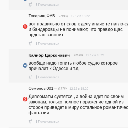
#
!
Пожаловаться
Товарищ ФАБ
— (7049)
12.12 в 18:22
вот правильно от слов к делу иначе те нагло-с
и бандеровцы не понимают, что правдо щас 
эрдоган завопит
#
!
Пожаловаться
Калибр Цирконович
— (4480)
12.12 в 18:21
вообще надо топить любое судно которое 
причалит к Одессе и т.д.
#
!
Пожаловаться
Семенов 001
— (2278)
12.12 в 18:20
Дипломаты суетятся , а война идет по своим 
законам, только полное поражение одной из 
сторон приведет к миру остальное романтичес
фантазии.
#
!
Пожаловаться