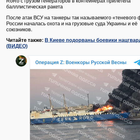
RoRo с грузом генераторов в контейнерах прилетела
балллистическая ракета
После атак ВСУ на танкеры так называемого «теневого 
России началась охота и на грузовые суда Украины и её
союзников.
Читайте также:
В Киеве подорваны боевики нацгвар
(ВИДЕО)