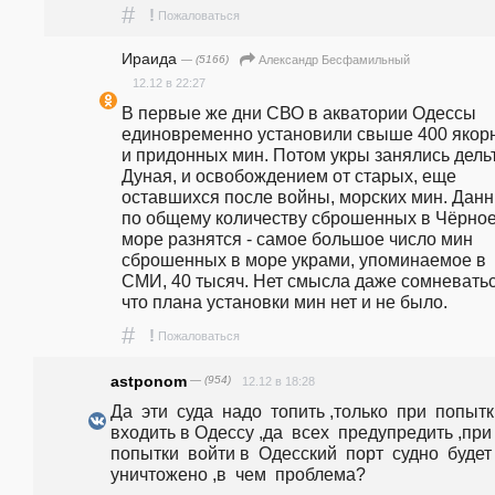
#
!
Пожаловаться
Ираида
— (5166)
Александр Бесфамильный
12.12 в 22:27
В первые же дни СВО в акватории Одессы 
единовременно установили свыше 400 якорн
и придонных мин. Потом укры занялись дельт
Дуная, и освобождением от старых, еще 
оставшихся после войны, морских мин. Данн
по общему количеству сброшенных в Чёрное
море разнятся - самое большое число мин 
сброшенных в море украми, упоминаемое в 
СМИ, 40 тысяч. Нет смысла даже сомневаться
что плана установки мин нет и не было.
#
!
Пожаловаться
astponom
— (954)
12.12 в 18:28
Да  эти  суда  надо  топить ,только  при  попытки
входить в Одессу ,да  всех  предупредить ,при  
попытки  войти в  Одесский  порт  судно  будет  
уничтожено ,в  чем  проблема?