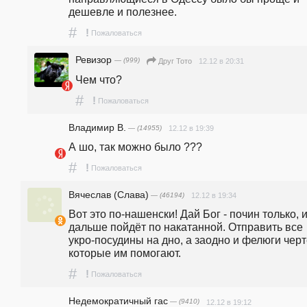
дешевле и полезнее. 
#
!
Пожаловаться
Ревизор
— (999)
12.12 в 20:31
Друг Тото
Чем что?
#
!
Пожаловаться
Владимир В.
— (14955)
12.12 в 19:39
А шо, так можно было ???
#
!
Пожаловаться
Вячеслав (Слава)
— (46194)
12.12 в 19:34
Вот это по-нашенски! Дай Бог - почин только, и
дальше пойдёт по накатанной. Отправить все 
укро-посудины на дно, а заодно и фелюги черте
которые им помогают.
#
!
Пожаловаться
Недемократичный гас
— (9410)
12.12 в 19:12