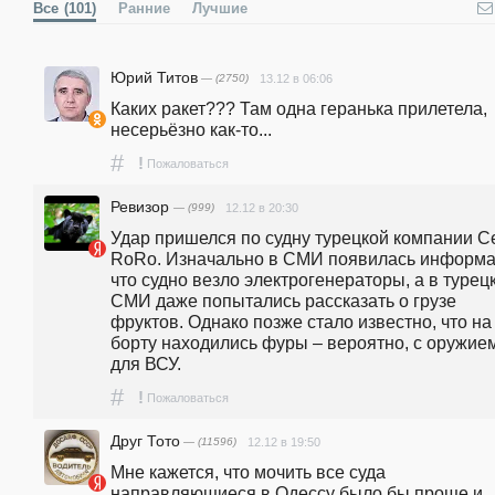
Все
(101)
Ранние
Лучшие
Юрий Титов
— (2750)
13.12 в 06:06
Каких ракет??? Там одна геранька прилетела, 
несерьёзно как-то...
#
!
Пожаловаться
Ревизор
— (999)
12.12 в 20:30
Удар пришелся по судну турецкой компании Ce
RoRo. Изначально в СМИ появилась информац
что судно везло электрогенераторы, а в турецк
СМИ даже попытались рассказать о грузе 
фруктов. Однако позже стало известно, что на 
борту находились фуры – вероятно, с оружием
для ВСУ.
#
!
Пожаловаться
Друг Тото
— (11596)
12.12 в 19:50
Мне кажется, что мочить все суда 
направляющиеся в Одессу было бы проще и 