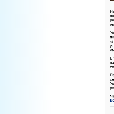
На
оп
ра
ге
Ук
по
«Л
ут
«г
В 
на
со
Пр
се
Ук
ро
Ч
В