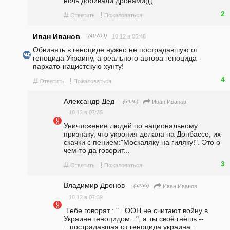
ночь добивали дронами(((
2
#
!
Ответить
Пожаловаться
Иван Иванов
— (40709)
10.12 в 05:48
Обвинять в геноциде нужно не пострадавшую от 
геноцида Украину, а реального автора геноцида - 
пархато-нацистскую хунту!
4
#
!
Ответить
Пожаловаться
Александр Дед
— (6926)
Иван Иванов
10.12 в 07:35
Уничтожение людей по национальному 
признаку, что укропия делала на Донбассе, их 
скачки с пением:"Москаляку на гиляку!". Это о 
чем-то да говорит...
3
#
!
Ответить
Пожаловаться
Владимир Дронов
— (5256)
Иван Иванов
10.12 в 07:39
 Тебе говорят : "...ООН не считают войну в 
Украине геноцидом...", а ты своё гнёшь -- 
...пострадавшая от геноцида украина...