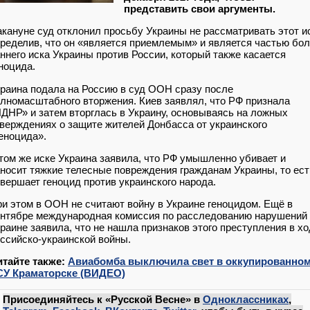
представить свои аргументы.
кануне суд отклонил просьбу Украины не рассматривать этот и
ределив, что он «является приемлемым» и является частью бо
ннего иска Украины против России, который также касается
ноцида.
раина подала на Россию в суд ООН сразу после
лномасштабного вторжения. Киев заявлял, что РФ признала
ДНР» и затем вторглась в Украину, основываясь на ложных
верждениях о защите жителей Донбасса от украинского
еноцида».
том же иске Украина заявила, что РФ умышленно убивает и
носит тяжкие телесные повреждения гражданам Украины, то ест
вершает геноцид против украинского народа.
и этом в ООН не считают войну в Украине геноцидом. Ещё в
нтябре международная комиссия по расследованию нарушений
раине заявила, что не нашла признаков этого преступления в х
ссийско-украинской войны.
итайте также:
Авиабомба выключила свет в оккупированно
СУ Краматорске (ВИДЕО)
Присоединяйтесь к «Русской Весне» в
Одноклассниках
,