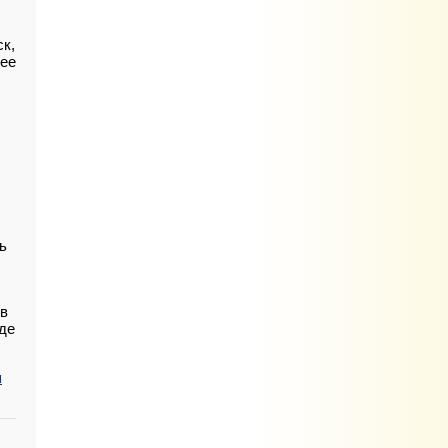
ск,
лее
ь
 в
оде
м