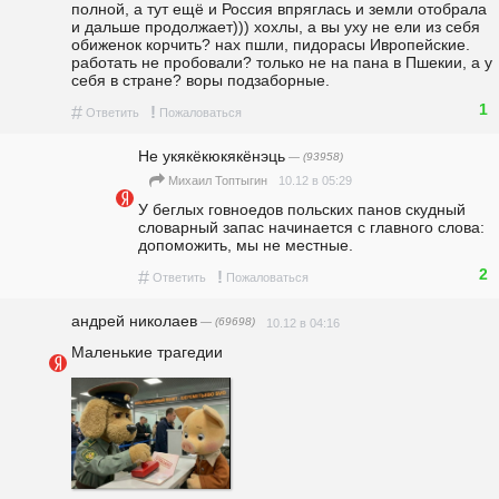
полной, а тут ещё и Россия впряглась и земли отобрала 
и дальше продолжает))) хохлы, а вы уху не ели из себя 
обиженок корчить? нах пшли, пидорасы Ивропейские. 
работать не пробовали? только не на пана в Пшекии, а у 
себя в стране? воры подзаборные.
1
#
!
Ответить
Пожаловаться
Не укякёкюкякёнэць
— (93958)
10.12 в 05:29
Михаил Топтыгин
У беглых говноедов польских панов скудный 
словарный запас начинается с главного слова: 
допоможить, мы не местные.
2
#
!
Ответить
Пожаловаться
андpeй николаев
— (69698)
10.12 в 04:16
Маленькие трагедии