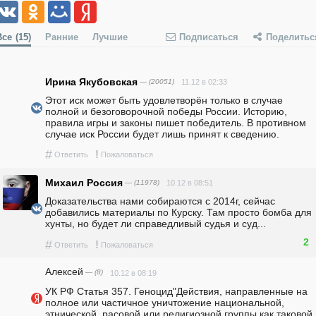
Все
(15)
Ранние
Лучшие
Подписаться
Поделитьс
Ирина Якубовская
— (20051)
11.12 в 02:33
Этот иск может быть удовлетворён только в случае 
полной и безоговорочной победы России. Историю, 
правила игры и законы пишет победитель. В противном 
случае иск России будет лишь принят к сведению. 
#
!
Ответить
Пожаловаться
Михаил Россия
— (11978)
10.12 в 08:51
Доказательства нами собираются с 2014г, сейчас 
добавились материалы по Курску. Там просто бомба для 
хунты, но будет ли справедливый судья и суд...
2
#
!
Ответить
Пожаловаться
Алексей
— (8)
10.12 в 08:19
УК РФ Статья 357. Геноцид"Действия, направленные на 
полное или частичное уничтожение национальной, 
этнической, расовой или религиозной группы как таковой 