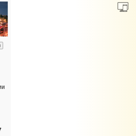
анию
ии
7