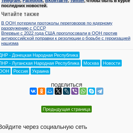
Telegram
,
Facebook
,
ВКонтакте
,
Twitter
, чтобы быть в курсе
последних новостей.
Читайте также
В ООН потеряли протоколы переговоров по ядерному
разоружению с СССР
Впервые с 2022 года США проголосовали в ООН против
антироссийской поправки к резолюции о борьбе с героизацией
нацизма
ДНР - Донецкая Народная Республика
ЛНР - Луганская Народная Республика
Москва
Новости
ООН
Россия
Украина
ПОДЕЛИТЬСЯ
Предыдущая страница
Войдите через социальную сеть