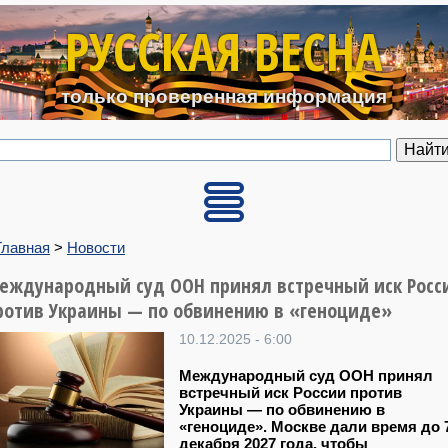
Перейти к основному содерж
РУССКАЯ ВЕСНА
только проверенная информация
Главная
>
Новости
еждународный суд ООН принял встречный иск Росс
ротив Украины — по обвинению в «геноциде»
10.12.2025 - 6:00
Международный суд ООН принял
встречный иск России против
Украины — по обвинению в
«геноциде». Москве дали время до 
декабря 2027 года, чтобы