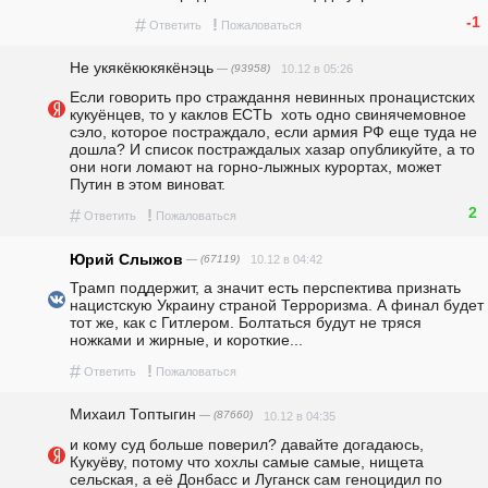
-1
#
!
Ответить
Пожаловаться
Не укякёкюкякёнэць
— (93958)
10.12 в 05:26
Если говорить про страждання невинных пронацистских 
кукуёнцев, то у каклов ЕСТЬ  хоть одно свинячемовное 
сэло, которое постраждало, если армия РФ еще туда не 
дошла? И список постраждалых хазар опубликуйте, а то 
они ноги ломают на горно-лыжных курортах, может 
Путин в этом виноват.
2
#
!
Ответить
Пожаловаться
Юрий Слыжов
— (67119)
10.12 в 04:42
Трамп поддержит, а значит есть перспектива признать 
нацистскую Украину страной Терроризма. А финал будет 
тот же, как с Гитлером. Болтаться будут не тряся 
ножками и жирные, и короткие...
#
!
Ответить
Пожаловаться
Михаил Топтыгин
— (87660)
10.12 в 04:35
и кому суд больше поверил? давайте догадаюсь, 
Кукуёву, потому что хохлы самые самые, нищета 
сельская, а её Донбасс и Луганск сам геноцидил по 