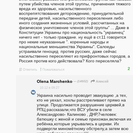
путем убийства членов этой группы, причинения тяжкого 
вреда их здоровью, насильственного 
воспрепятствования деторождению, принудительной 
передачи детей, насильственного переселения либо 
иного создания жизненных условий, рассчитанных на 
физическое уничтожение членов этой группы" ... Даже в 
Конституции Украины про национальность "украинец" 
ничего нет - только граждане. ну ещё в ст.11 говорится 
про некие неуказанные ". коренные народы и 
национальные меньшинства Украины". Салоеды 
устраивали геноцид  против русских, даже сейчас 
насильственно переселяют из прифронтовых городов, а 
Россия против кого действовала? Кого переселяла?
2
#
!
Ответить
Пожаловаться
Olena Marchenko
— (14602)
Алексей
10.12 в 09:27
Украина насильно проводит эвакуацию ,а тех, 
кто не уехал, хохлы расстреливают прямо на 
улице. Продолжается разрушение церквей,в 
РПЦ рассказали,что ВСУ убили в селе 
Александрово- Калиново , ДНР,7человек: 
батюшку с женой и семью прихожан,включая их 
ребёнка,которые укрывались в церкви. Их 
подвергли миномётному обстрелу,а затем всю 