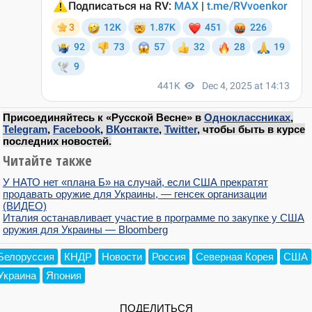
Присоединяйтесь к «Русской Весне» в
Одноклассниках
,
Telegram
,
Facebook
,
ВКонтакте
,
Twitter
, чтобы быть в курсе
последних новостей.
Читайте также
У НАТО нет «плана Б» на случай, если США прекратят
продавать оружие для Украины, — генсек организации
(ВИДЕО)
Италия останавливает участие в программе по закупке у США
оружия для Украины — Bloomberg
Белоруссия
КНДР
Новости
Россия
Северная Корея
США
Украина
Япония
ПОДЕЛИТЬСЯ