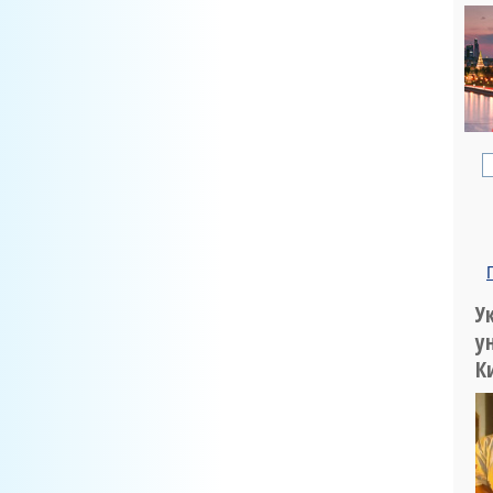
У
у
К