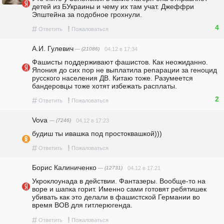
детей из БУкраины и чему их там учат. Джеффри 
Эпштейна за подобное грохнули.
4
#
!
Ответить
Пожаловаться
А.И. Гулевич
— (21086)
04.12 в 17:34
Фашисты поддерживают фашистов. Как неожиданно. 
Япония до сих пор не выплатила репарации за геноцид 
русского населения ДВ. Китаю тоже. Разумеется 
бандеровцы тоже хотят избежать расплаты.
2
#
!
Ответить
Пожаловаться
Vova
— (7246)
04.12 в 17:23
будиш ты ивашка под простоквашкой)))
#
!
Ответить
Пожаловаться
Борис Калиниченко
— (12731)
04.12 в 17:21
Укроклоунада в действии. Фантазеры. Вообще-то на 
воре и шапка горит. Именно сами готовят ребятишек 
убивать как это делали в фашистской Германии во 
время ВОВ для гитлерюгенда.
#
!
Ответить
Пожаловаться