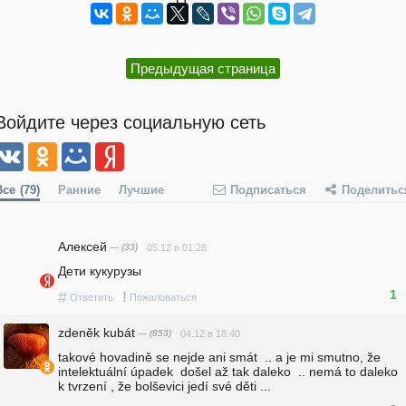
Предыдущая страница
Войдите через социальную сеть
Все
(79)
Ранние
Лучшие
Подписаться
Поделитьс
Алексей
— (33)
05.12 в 01:28
Дети кукурузы
1
#
!
Ответить
Пожаловаться
zdeněk kubát
— (853)
04.12 в 18:40
takové hovadině se nejde ani smát  .. a je mi smutno, že 
intelektuální úpadek  došel až tak daleko  .. nemá to daleko 
k tvrzení , že bolševici jedí své děti ... 