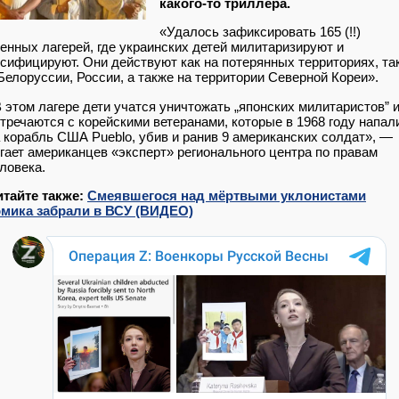
какого-то триллера.
«Удалось зафиксировать 165 (!!)
енных лагерей, где украинских детей милитаризируют и
сифицируют. Они действуют как на потерянных территориях, та
Белоруссии, России, а также на территории Северной Кореи».
 этом лагере дети учатся уничтожать „японских милитаристов” 
тречаются с корейскими ветеранами, которые в 1968 году напал
 корабль США Pueblo, убив и ранив 9 американских солдат», —
гает американцев «эксперт» регионального центра по правам
ловека.
итайте также:
Смеявшегося над мёртвыми уклонистами
омика забрали в ВСУ (ВИДЕО)