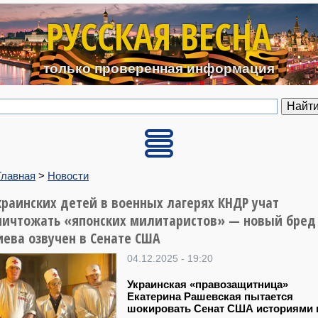
Перейти к основному содерж
РУССКАЯ ВЕСНА
только проверенная информация
Главная
>
Новости
краинских детей в военных лагерях КНДР учат
ничтожать «японских милитаристов» — новый бред
иева озвучен в Сенате США
04.12.2025 - 19:20
Украинская «правозащитница»
Екатерина Рашевская пытается
шокировать Сенат США историями 