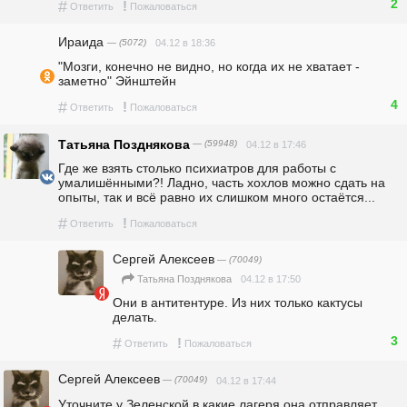
2
#
!
Ответить
Пожаловаться
Ираида
— (5072)
04.12 в 18:36
"Мозги, конечно не видно, но когда их не хватает - 
заметно" Эйнштейн
4
#
!
Ответить
Пожаловаться
Татьяна Позднякова
— (59948)
04.12 в 17:46
Где же взять столько психиатров для работы с 
умалишёнными?! Ладно, часть хохлов можно сдать на 
опыты, так и всё равно их слишком много остаётся...
#
!
Ответить
Пожаловаться
Сергей Алексеев
— (70049)
04.12 в 17:50
Татьяна Позднякова
Они в антитентуре. Из них только кактусы 
делать.
3
#
!
Ответить
Пожаловаться
Сергей Алексеев
— (70049)
04.12 в 17:44
Уточните у Зеленской в какие лагеря она отправляет 