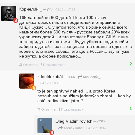
Корнелий _
— (56)
04.12 в 17:15
165 лагерей по 600 детей. Почти 100 тысяч 
детей,которых отняли от родителей и отправили в 
КНДР....ужас... С учётом того, что в Урине сейчас всего 
немногим более 500 тысяч - русские забрали 20% всех 
украинских детей... и это же ждёт Европу и США. к ним 
тоже придут за их детьми... будут убивать родителей и 
забирать детей... их выращивают на органы и едят, т.к. в 
корее стало мало собак... это цель России... звучит уже 
не жутко, а скорее прикольно... 
2
#
!
Ответить
Пожаловаться
zdeněk kubát
— (853)
Корнелий _
04.12 в 18:43
to je ten správný náhled  .. a proto Korea 
nesouhlasí s použitím jaderných zbraní ... kdo by 
chtěl radioaktivní játra ? 
1
#
!
Ответить
Пожаловаться
Oleg Vladimirov Ich
— (152)
04.12 в 18:47
zdeněk kubát