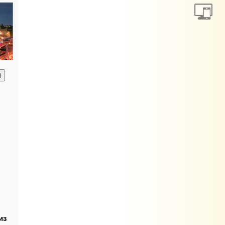
анию
из