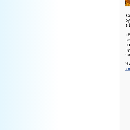
во
ру
в 
«В
вс
на
пу
че
Ч
к