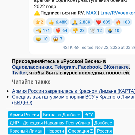
Присоединяйтесь к «Русской Весне» в
Одноклассниках
,
Telegram
,
Facebook
,
ВКонтакте
,
Twitter
, чтобы быть в курсе последних новостей.
Читайте также
Армия России закрепилась в Красном Лимане (КАРТА
Спецназ взял штурмом опорник ВСУ у Красного Лима
(ВИДЕО)
Армия России
Битва за Донбасс
ВСУ
ДНР - Донецкая Народная Республика
Донбасс
Красный Лиман
Новости
Операция Z
Россия