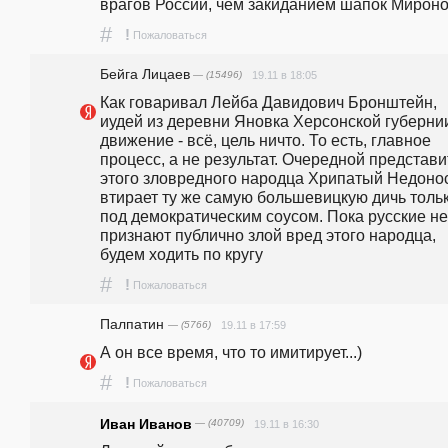
врагов России, чем закиданием шапок Мироно
#
!
Пожаловаться
Бейга Лицаев
— (15496)
19.11 в 18:05
Как говаривал Лейба Давидович Бронштейн, 
иудей из деревни Яновка Херсонской губернии
движение - всё, цель ничто. То есть, главное 
процесс, а не результат. Очередной представи
этого зловредного народца Хрипатый Недонос
втирает ту же самую большевицкую дичь тольк
под демократическим соусом. Пока русские не 
признают публично злой вред этого народца, 
будем ходить по кругу
#
!
Пожаловаться
Палпатин
— (5766)
19.11 в 17:59
А он все время, что то имитирует...)
#
!
Пожаловаться
Иван Иванов
— (40709)
19.11 в 16:30