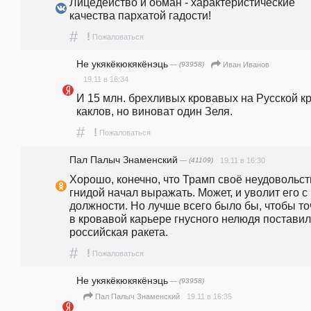
Лицедейство и обман - характеристические 
качества пархатой гадости!
#
!
Пожаловаться
Не укякёкюкякёнэць
— (93958)
Иван Иванов
19.11 в 16:34
И 15 млн. брехливых кровавых на Русской кр
каклов, но виноват один Зеля.
#
!
Пожаловаться
Пал Палыч Знаменский
— (41109)
19.11 в 16:30
Хорошо, конечно, что Трамп своё неудовольст
гнидой начал выражать. Может, и уволит его с 
должности. Но лучше всего было бы, чтобы точ
в кровавой карьере гнусного нелюдя поставил
российская ракета.
#
!
Пожаловаться
Не укякёкюкякёнэць
— (93958)
19.11 в 16:35
Пал Палыч Знаменский