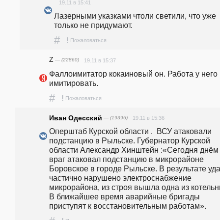
19.11 в 15:41
Лазерными указками чтоли светили, что уже 
только не придумают.
#
!
Пожаловаться
Z
— (22860)
19.11 в 15:37
Фаллоимитатор кокаиновый он. Работа у него 
имитировать. 
#
!
Пожаловаться
Иван Одесский
— (19396)
19.11 в 15:36
Оперштаб Курской области .  ВСУ атаковали 
подстанцию в Рыльске. Губернатор Курской 
области Александр Хинштейн :«Сегодня днём 
враг атаковал подстанцию в микрорайоне 
Боровское в городе Рыльске. В результате уда
частично нарушено электроснабжение 
микрорайона, из строя вышла одна из котельны
В ближайшее время аварийные бригады 
приступят к восстановительным работам». 