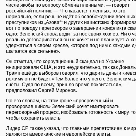
числе якобы по вопросу обмена пленными, — говорит
российский политик. — Что касается пленных, то это
нормально, если речь не идёт об освобождении военных
преступников из „Азова“* и других нацистских формиров
вот по поводу переговоров о завершении конфликта ска
одно: Зеленский снова водит за нос своих хозяев. Ни о ч
реально договариваться он не хочет и не планирует. А хо
удержаться в своём кресле, которое под ним с каждым д
шатается все сильнее».
Он отметил, что коррупционный скандал на Украине
инициировали США, и это неудивительно, так как Дональ
Трамп ещё до выборов говорил, что дарить деньги киевс
режиму он не будет. «Тем более что у него с Зеленским 
счёты. Судя по всему, пришло время поквитаться», —
предположил Сергей Миронов.
По его словам, на этом фоне «просроченный и
проворовавшийся» Зеленский хочет имитировать
переговорный процесс, изображать готовность к миру, т
чтобы сохранить власть.
Лидер СР также указал, что главным препятствием к мир
являются американские и европейские элиты,