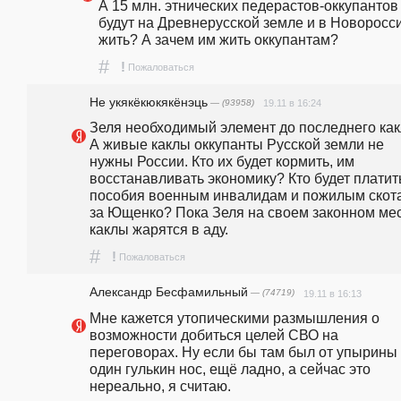
А 15 млн. этнических педерастов-оккупантов 
будут на Древнерусской земле и в Новоросси
жить? А зачем им жить оккупантам?
#
!
Пожаловаться
Не укякёкюкякёнэць
— (93958)
19.11 в 16:24
Зеля необходимый элемент до последнего какл
А живые каклы оккупанты Русской земли не 
нужны России. Кто их будет кормить, им 
восстанавливать экономику? Кто будет платить
пособия военным инвалидам и пожилым скота
за Ющенко? Пока Зеля на своем законном мест
каклы жарятся в аду. 
#
!
Пожаловаться
Александр Бесфамильный
— (74719)
19.11 в 16:13
Мне кажется утопическими размышления о 
возможности добиться целей СВО на 
переговорах. Ну если бы там был от упырины 
один гулькин нос, ещё ладно, а сейчас это 
нереально, я считаю.