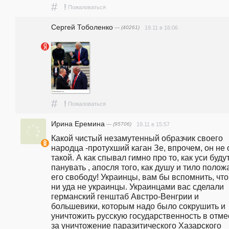
#
!
Пожаловаться
Сергей Тоболенко
— (40261)
19.11 в 16:06
#
!
Пожаловаться
Ирина Еремина
— (95706)
19.11 в 15:57
Какой чистый незамутенный образчик своего 
народца -протухший каган Зе, впрочем, он не 
такой. А как спывал гимно про то, как уси будут
панувать , апосля того, как душу и тило положа
его свободу! Украинцы, вам бы вспомнить, что
ни уда не украинцы. Украинцами вас сделали 
германский генштаб Австро-Венгрии и 
большевики, которым надо было сокрушить и 
уничтожить русскую государственность в отмес
за уничтожение паразитического Хазарского 