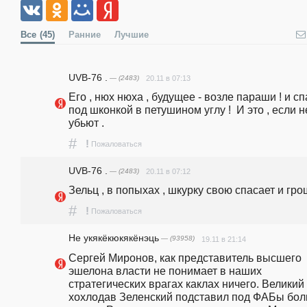
Все
(45)
Ранние
Лучшие
UVB-76 .
— (2483)
20.11 в 07:13
Его , нюх нюха , будущее - возле параши ! и спа
под шконкой в петушином углу !  И это , если не
убьют .  
#
!
Пожаловаться
UVB-76 .
— (2483)
20.11 в 07:12
Зельц , в попыхах , шкурку свою спасает и грош
#
!
Пожаловаться
Не укякёкюкякёнэць
— (93958)
19.11 в 21:14
Сергей Миронов, как представитель высшего 
эшелона власти не понимает в наших 
стратегических врагах каклах ничего. Великий 
хохлодав Зеленский подставил под ФАБы бол