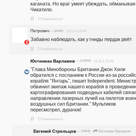
каганата. Но враг умеет убеждать, обманывая 
Чикатило.
#
!
Пожаловаться
Петрович
— (4548)
19.11 в 15:43
Забавно наблюдать, как у гниды пердак рвёт 
#
!
Пожаловаться
Юстиниан Варламов
— (15856)
19.11 в 15:39
"Глава Минобороны Британии Джон Хили 
обратился с посланием к России из-за российс
корабля "Янтарь", пишет Independent. Министр
обвинил экипаж нашего корабля в проведении
картографирования подводных кабелей связи 
направлении лазерных лучей на пилотов воен
воздушных сил Британии." Мультиков 
пересмотрел, дурачок!
#
!
Пожаловаться
Евгений Стрельцов
— (7894)
Юстиниан Варламов