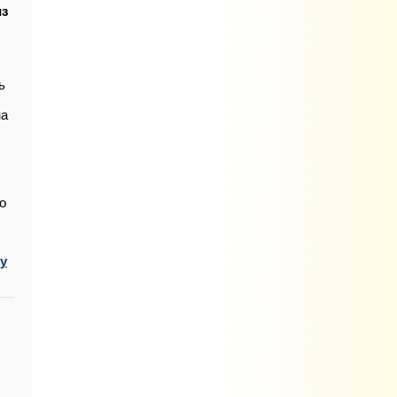
из
ь
на
о
у