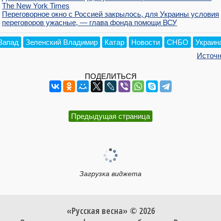
The New York Times
Переговорное окно с Россией закрылось, для Украины условия
переговоров ужасные, — глава фонда помощи ВСУ
Запад
Зеленский Владимир
Катар
Новости
СНБО
Украин
Источн
ПОДЕЛИТЬСЯ
Предыдущая страница
Загрузка виджета
«Русская весна» © 2026