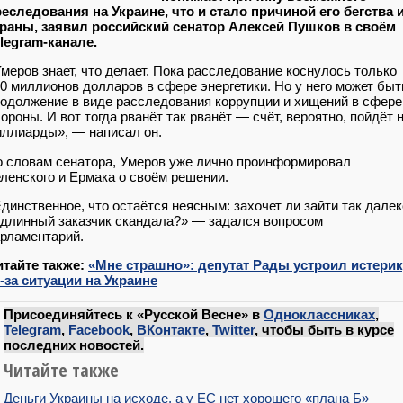
еследования на Украине, что и стало причиной его бегства 
траны, заявил российский сенатор Алексей Пушков в своём
legram-канале.
меров знает, что делает. Пока расследование коснулось только
0 миллионов долларов в сфере энергетики. Но у него может быт
одолжение в виде расследования коррупции и хищений в сфере
ороны. И вот тогда рванёт так рванёт — счёт, вероятно, пойдёт 
ллиарды», — написал он.
 словам сенатора, Умеров уже лично проинформировал
ленского и Ермака о своём решении.
динственное, что остаётся неясным: захочет ли зайти так далек
длинный заказчик скандала?» — задался вопросом
рламентарий.
итайте также:
«Мне страшно»: депутат Рады устроил истерик
-за ситуации на Украине
Присоединяйтесь к «Русской Весне» в
Одноклассниках
,
Telegram
,
Facebook
,
ВКонтакте
,
Twitter
, чтобы быть в курсе
последних новостей.
Читайте также
Деньги Украины на исходе, а у ЕС нет хорошего «плана Б» —