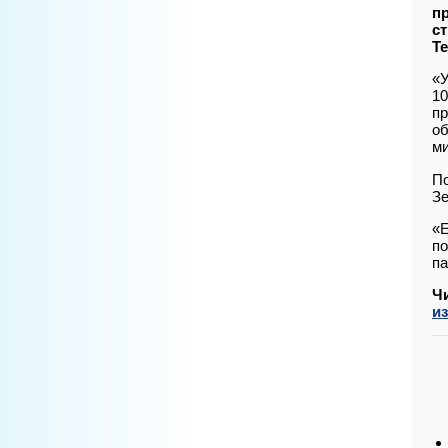
пр
с
Te
«У
10
пр
об
ми
По
Зе
«Е
по
па
Ч
из