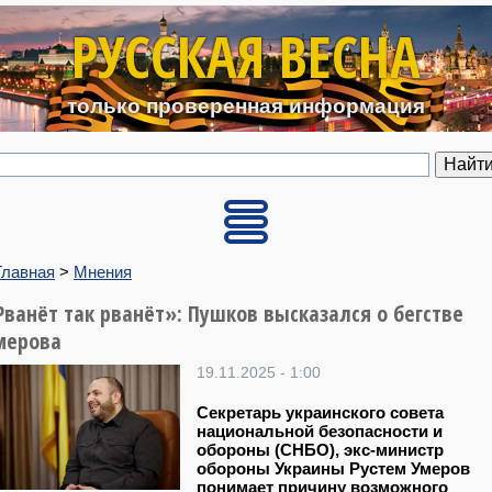
Перейти к основному содерж
РУССКАЯ ВЕСНА
только проверенная информация
Главная
>
Мнения
Рванёт так рванёт»: Пушков высказался о бегстве
мерова
19.11.2025 - 1:00
Секретарь украинского совета
национальной безопасности и
обороны (СНБО), экс-министр
обороны Украины Рустем Умеров
понимает причину возможного