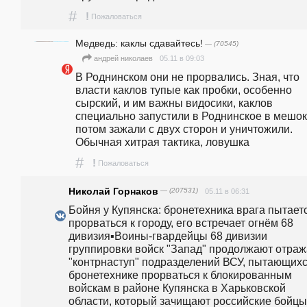
#
!
Пожаловаться
Медведь: каклы сдавайтесь!
— (70545)
05.11 в 09:03
андpeй николаев
В Роднинском они не прорвались. Зная, что 
власти каклов тупые как пробки, особенно 
сырский, и им важны видосики, каклов 
специально запустили в Роднинское в мешок,
потом зажали с двух сторон и уничтожили. 
Обычная хитрая тактика, ловушка
#
!
Пожаловаться
Николай Горнаков
— (207531)
05.11 в 06:31
Бойня у Купянска: бронетехника врага пытаетс
прорваться к городу, его встречает огнём 68 
дивизия▪️Воины-гвардейцы 68 дивизии 
группировки войск "Запад" продолжают отража
"контрнаступ" подразделений ВСУ, пытающихся
бронетехнике прорваться к блокированным 
войскам в районе Купянска в Харьковской 
области, который зачищают российские бойцы.