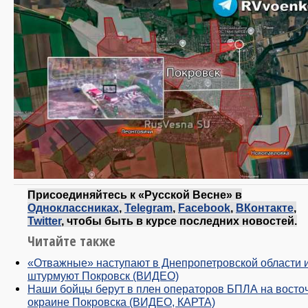
Присоединяйтесь к «Русской Весне» в
Одноклассниках
,
Telegram
,
Facebook
,
ВКонтакте
,
Twitter
, чтобы быть в курсе последних новостей.
Читайте также
«Отважные» наступают в Днепропетровской области 
штурмуют Покровск (ВИДЕО)
Наши бойцы берут в плен операторов БПЛА на восто
окраине Покровска (ВИДЕО, КАРТА)