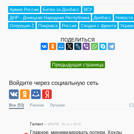
Армия России
Битва за Донбасс
ВСУ
ДНР - Донецкая Народная Республика
Донбасс
Новости
Операция Z
Покровск
Россия
Сводки с фронта
Украи
ПОДЕЛИТЬСЯ
Предыдущая страница
Войдите через социальную сеть
Все
(53)
Ранние
Лучшие
Галант
— (21177)
05.11 в 09:45
Главное, минимизировать потери. Хохлы 