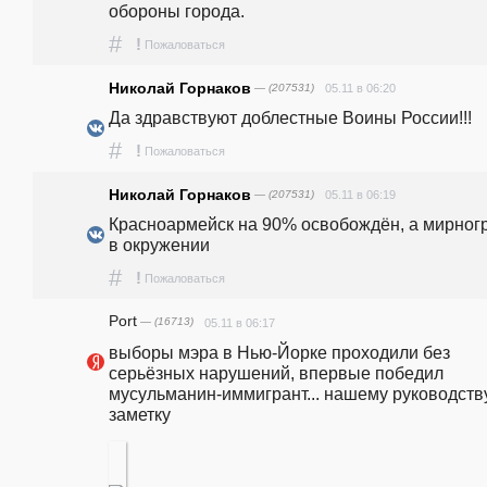
обороны города.
#
!
Пожаловаться
Николай Горнаков
— (207531)
05.11 в 06:20
Да здравствуют доблестные Воины России!!!
#
!
Пожаловаться
Николай Горнаков
— (207531)
05.11 в 06:19
Красноармейск на 90% освобождён, а мирногр
в окружении 
#
!
Пожаловаться
Port
— (16713)
05.11 в 06:17
выборы мэра в Нью-Йорке проходили без 
серьёзных нарушений, впервые победил 
мусульманин-иммигрант... нашему руководству
заметку