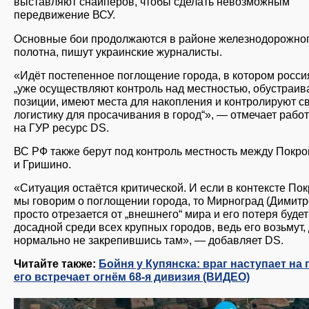
выставляют снайперов, чтобы сделать невозможным
передвижение ВСУ.
Основные бои продолжаются в районе железнодорожно
полотна, пишут украинские журналисты.
«Идёт постепенное поглощение города, в котором росси
„уже осуществляют контроль над местностью, обустраив
позиции, имеют места для накопления и контролируют с
логистику для просачивания в город“», — отмечает раб
на ГУР ресурс DS.
ВС РФ также берут под контроль местность между Покр
и Гришино.
«Ситуация остаётся критической. И если в контексте По
мы говорим о поглощении города, то Мирноград (Димитр
просто отрезается от „внешнего“ мира и его потеря буде
досадной среди всех крупных городов, ведь его возьмут,
нормально не закрепившись там», — добавляет DS.
Читайте также:
Бойня у Купянска: враг наступает на 
его встречает огнём 68-я дивизия (ВИДЕО)