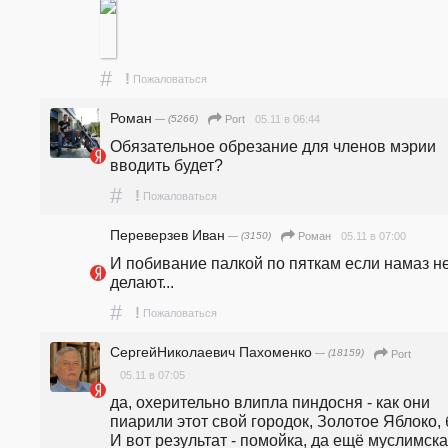
#
!
Пожаловаться
Роман
— (5266)
05.11 в 06:44
Port
Обязательное обрезание для членов мэрии 
вводить будет?
#
!
Пожаловаться
Переверзев Иван
— (3150)
05.11 в 07:00
Роман
И побивание палкой по пяткам если намаз не
делают...
#
!
Пожаловаться
СергейНиколаевич Пахоменко
— (18159)
Port
05.11 в 07:05
да, охерительно влипла пиндосня - как они 
пиарили этот свой городок, Золотое Яблоко, бл
И вот результат - помойка, да ещё муслимская