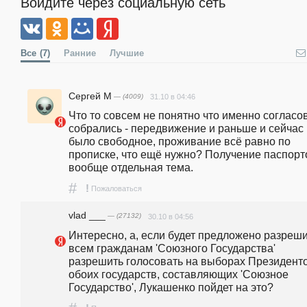
Войдите через социальную сеть
Все
(7)
Ранние
Лучшие
Сергей М
— (4009)
31.10 в 04:46
Что то совсем не понятно что именно согласов
собрались - передвижение и раньше и сейчас 
было свободное, проживание всё равно по 
прописке, что ещё нужно? Получение паспорто
вообще отдельная тема.
#
!
Пожаловаться
vlad ___
— (27132)
30.10 в 04:56
Интересно, а, если будет предложено разреши
всем гражданам 'Союзного Государства' 
разрешить голосовать на выборах Президенто
обоих государств, составляющих 'Союзное 
Государство', Лукашенко пойдет на это?