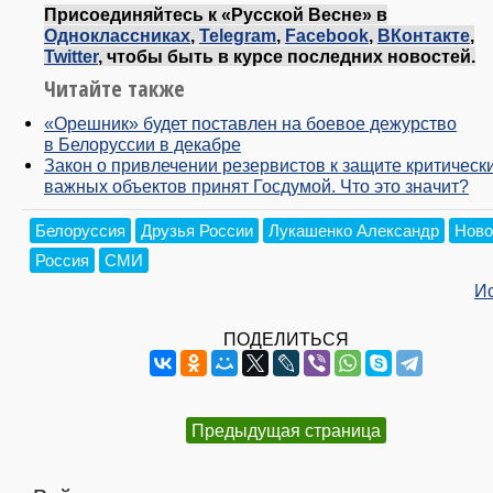
Присоединяйтесь к «Русской Весне» в
Одноклассниках
,
Telegram
,
Facebook
,
ВКонтакте
,
Twitter
, чтобы быть в курсе последних новостей.
Читайте также
«Орешник» будет поставлен на боевое дежурство
в Белоруссии в декабре
Закон о привлечении резервистов к защите критическ
важных объектов принят Госдумой. Что это значит?
Белоруссия
Друзья России
Лукашенко Александр
Ново
Россия
СМИ
И
ПОДЕЛИТЬСЯ
Предыдущая страница