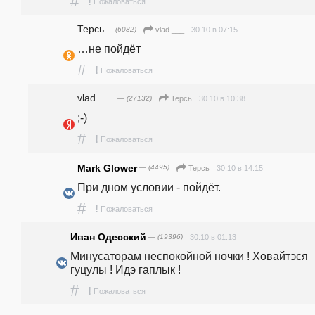
#
!
Пожаловаться
Терсь
— (6082)
30.10 в 07:15
vlad ___
…не пойдёт 
#
!
Пожаловаться
vlad ___
— (27132)
30.10 в 10:38
Терсь
;-)
#
!
Пожаловаться
Mark Glower
— (4495)
30.10 в 14:15
Терсь
При дном условии - пойдёт.
#
!
Пожаловаться
Иван Одесский
— (19396)
30.10 в 01:13
Минусаторам неспокойной ночки ! Ховайтэся 
гуцулы ! Идэ гаплык !
#
!
Пожаловаться