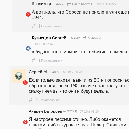
Владимир
— (2326)
09.10 в 16:24
Саша Коротыш
А вот жаль, что Сороса не прихлопнули еще в
1944.
#
!
Пожаловаться
Кузнецов Сергей
— (2198)
Владимир
10.10 в 18:07
в будапеште с мамой...ск Толбухин   помеша
#
!
Пожаловаться
Сергей М
— (4009)
07.10 в 10:20
Если только захотят выйти из ЕС и попроситьс
обратно под крыло РФ - иначе ноль толку, что 
скажут немцы - то они и будут делать.
#
!
Пожаловаться
Андрей Батороев
— (22643)
07.10 в 09:20
Я настроен пессимистично. Либо окажется 
пшиком, либо скурвится как Шольц. Слишком 