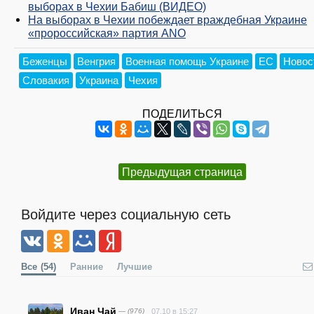
выборах в Чехии Бабиш (ВИДЕО)
На выборах в Чехии побеждает враждебная Украине
«пророссийская» партия ANO
Беженцы
Венгрия
Военная помощь Украине
ЕС
Новос
Словакия
Украина
Чехия
ПОДЕЛИТЬСЯ
Предыдущая страница
Войдите через социальную сеть
Все
(54)
Ранние
Лучшие
Иван Чай
— (976)
07.10 в 15:27