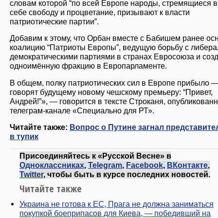
словам которой “по всей Европе народы, стремящиеся в
себе свободу и процветание, призывают к власти
патриотические партии”.
Добавим к этому, что Орбан вместе с Бабишем ранее ос
коалицию “Патриоты Европы”, ведущую борьбу с либера
демократическими партиями в странах Евросоюза и со
одноимённую фракцию в Европарламенте.
В общем, полку патриотических сил в Европе прибыло —
говорят будущему новому чешскому премьеру: “Привет,
Андрей!”», — говорится в тексте Строканя, опубликован
телеграм-канале «Специально для РТ».
Читайте также:
Вопрос о Путине загнал представите
в тупик
Присоединяйтесь к «Русской Весне» в
Одноклассниках
,
Telegram
,
Facebook
,
ВКонтакте
,
Twitter
, чтобы быть в курсе последних новостей.
Читайте также
Украина не готова к ЕС, Прага не должна заниматься
покупкой боеприпасов для Киева, — победивший на