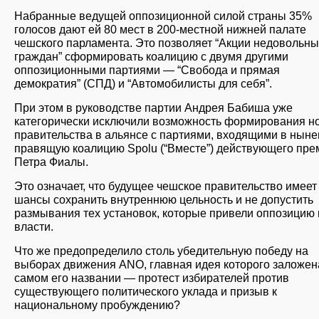
Набранные ведущей оппозиционной силой страны 35%
голосов дают ей 80 мест в 200-местной нижней палате
чешского парламента. Это позволяет “Акции недовольны
граждан” сформировать коалицию с двумя другими
оппозиционными партиями — “Свобода и прямая
демократия” (СПД) и “Автомобилисты для себя”.
При этом в руководстве партии Андрея Бабиша уже
категорически исключили возможность формирования н
правительства в альянсе с партиями, входящими в ны
правящую коалицию Spolu (“Вместе”) действующего пре
Петра Фиалы.
Это означает, что будущее чешское правительство имеет
шансы сохранить внутреннюю цельность и не допустить
размывания тех установок, которые привели оппозицию 
власти.
Что же предопределило столь убедительную победу на
выборах движения ANO, главная идея которого заложен
самом его названии — протест избирателей против
существующего политического уклада и призыв к
национальному пробуждению?