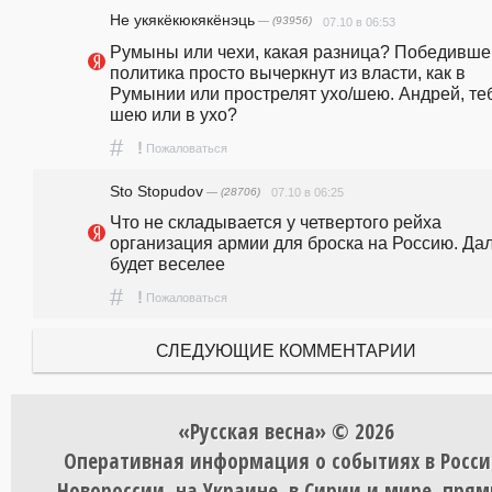
Не укякёкюкякёнэць
— (93956)
07.10 в 06:53
Румыны или чехи, какая разница? Победившег
политика просто вычеркнут из власти, как в 
Румынии или прострелят ухо/шею. Андрей, теб
шею или в ухо?
#
!
Пожаловаться
Sto Stopudov
— (28706)
07.10 в 06:25
Что не складывается у четвертого рейха 
организация армии для броска на Россию. Дал
будет веселее
#
!
Пожаловаться
СЛЕДУЮЩИЕ КОММЕНТАРИИ
«Русская весна» © 2026
Оперативная информация о событиях в Росси
Новороссии, на Украине, в Сирии и мире, пря