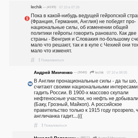
lechik
— (4195)
07.10 в 07:26
Пока в какой-нибудь ведущей гейропской стра
(Франция, Германия, Англия) не победят про-
национальные силы, об изменении общей 
политики гейропы говорить рановато. Как две 
страны - Венгрия и Словакия по-большому сче
мало что решают, так и в купе с Чехией они тож
мало что изменят.
#
!
Пожаловаться
Андрей Минченко
— (3040)
07.10 в 08:05
lechik
В Англии пронациональные силы - да ты шо, 
считают своими национальными интересами 
гадить России. В 1900-х массово скупали 
нефтеносные участки, но нефть не добывали
(Баку, Грозный, Майкоп). А российское 
правительство только к 1915 году прозрело, ч
англичанка гадит....(((
#
!
Пожаловаться
Николай Поповнин
— (9811)
Андрей Минченко