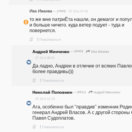
Ива Иваива
— (7443)
07.10 в 07:42
то же мне патриЁта нашли, он демагог и попул
и больше ничего. куда ветер подует - туда и 
повернется. 
#
!
Пожаловаться
Андрей Минченко
— (3040)
Ива Иваива
07.10 в 08:01
Да ладно, Андреи в отличие от всяких Павлов
более правдивы)))
#
!
Пожаловаться
Николай Поповнин
— (9811)
Андрей Минченко
07.10 в 12:13
Ага, особенно был "правдив" изменник Родин
генерал Андрей Власов. А с другой стороны б
Павел Судоплатов.
#
!
Пожаловаться