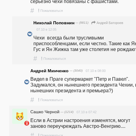
серьёзно чехи повязаны с фашистами.
#
!
Пожаловаться
Николай Поповнин
— (9811)
Андрей Батороев
07.10 в 12:05
Чехи  всегда были трусливыми 
приспособленцами, если честно. Такие как Ян
Гус и Ян Жижка там уже столетия не рождаю
#
!
Пожаловаться
Андрей Минченко
— (3040)
07.10 в 08:00
Видел в Праге супермаркет "Петр и Павел". 
Задумался, он нынешнего президента Чехии, и
нынешних президента и премьера?)
#
!
Пожаловаться
Сашко Черной
— (1214)
07.10 в 07:42
Если в Астрии настроения изменятся, могут 
заново переучреждать Австро-Венгрию....
#
!
Пожаловаться