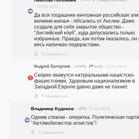
07.10 в 12:12
Да вся тогдашняя ничтожная российская элитк
великие князья - пИсались от Англии. Даже 
создали для себя закрытое общество -  
"Английский клуб", куда допускались только 
избранные. Правда, как потом оказалось, он 
весь напичкан педерастами.
#
!
Пожаловаться
Андрей Батороев
— (22643)
07.10 в 09:24
lechik
Скорее окажутся натуральными нацистско-
фашистскими. Здоровым национализмом в 
Западной Европе давно даже не пахнет.
#
!
Пожаловаться
Владимир Кудинов
— (865)
07.10 в 06:59
Одним словом - оперетка. Политическая парти
"Автомобилистов-эгоистов"! 
#
!
Пожаловаться