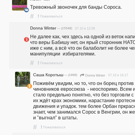
Тревожный звоночек для банды Сороса.
#
!
Пожаловаться
Donna Winter
— (15548)
07.10 в 12:08
Не далее как, чех здесь на одной из веток напи
что веры Бабишу нет, он ярый сторонник НАТО
иже с ним, а всё что он балаболит не более че
манипуляции  избирателями.
#
!
Пожаловаться
Саша Коротыш
— (1888)
07.10 в 16:17
Donna Winter
Поживём увидим, но то, что он борец против 
чиновников евросоюза  - неоспоримо. Всем и
стало предельно понятно, что без торговли с 
их ждёт крах экономики, нарастание протесно
движения и упадок. тем более Орбан пркрасн
знает, чем занимался Сорос в Венгрии, он же 
и "выгнал" в штаты.
#
!
Пожаловаться