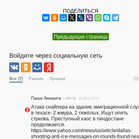
ПОДЕЛИТЬСЯ
Предыдущая страница
Войдите через социальную сеть
Все
(7)
Ранние
Лучшие
Паша Америга
— (9373)
24.09 в 17:04
Атака снайпера на здание эмиграционной слу
в техасе. 2 жмура, 2 тяжёлых. Ищут опять  
стрелка. Преступный хаос в пиндостане 
продолжается.  
https://www.yahoo.com/news/us/article/dallas-
shooting-anti-ice-messages-on-rounds-found-nea