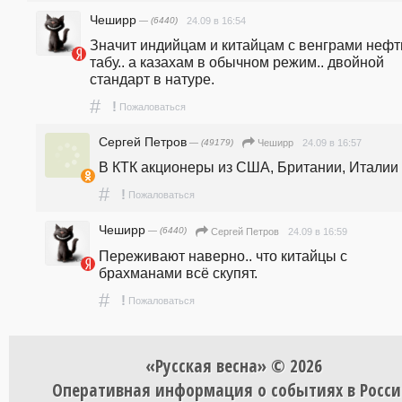
Чеширр
— (6440)
24.09 в 16:54
Значит индийцам и китайцам с венграми нефть
табу.. а казахам в обычном режим.. двойной 
стандарт в натуре.
#
!
Пожаловаться
Сергей Петров
— (49179)
24.09 в 16:57
Чеширр
В КТК акционеры из США, Британии, Италии
#
!
Пожаловаться
Чеширр
— (6440)
24.09 в 16:59
Сергей Петров
Переживают наверно.. что китайцы с 
брахманами всё скупят.
#
!
Пожаловаться
«Русская весна» © 2026
Оперативная информация о событиях в Росси