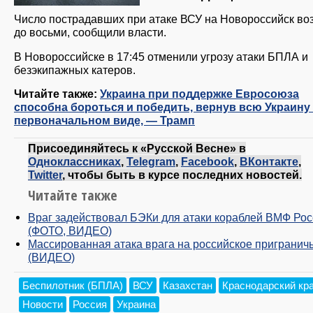
Число пострадавших при атаке ВСУ на Новороссийск во
до восьми, сообщили власти.
В Новороссийске в 17:45 отменили угрозу атаки БПЛА и
безэкипажных катеров.
Читайте также:
Украина при поддержке Евросоюза
способна бороться и победить, вернув всю Украину 
первоначальном виде, — Трамп
Присоединяйтесь к «Русской Весне» в
Одноклассниках
,
Telegram
,
Facebook
,
ВКонтакте
,
Twitter
, чтобы быть в курсе последних новостей.
Читайте также
Враг задействовал БЭКи для атаки кораблей ВМФ Ро
(ФОТО, ВИДЕО)
Массированная атака врага на российское пригранич
(ВИДЕО)
Беспилотник (БПЛА)
ВСУ
Казахстан
Краснодарский кр
Новости
Россия
Украина