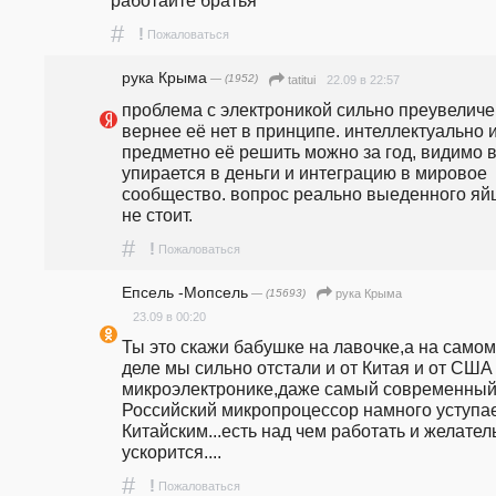
работайте братья
#
!
Пожаловаться
рука Крыма
— (1952)
22.09 в 22:57
tatitui
проблема с электроникой сильно преувеличен
вернее её нет в принципе. интеллектуально и
предметно её решить можно за год, видимо в
упирается в деньги и интеграцию в мировое 
сообщество. вопрос реально выеденного яйц
не стоит.
#
!
Пожаловаться
Епсель -Мопсель
— (15693)
рука Крыма
23.09 в 00:20
Ты это скажи бабушке на лавочке,а на самом 
деле мы сильно отстали и от Китая и от США 
микроэлектронике,даже самый современный
Российский микропроцессор намного уступае
Китайским...есть над чем работать и желатель
ускорится....
#
!
Пожаловаться