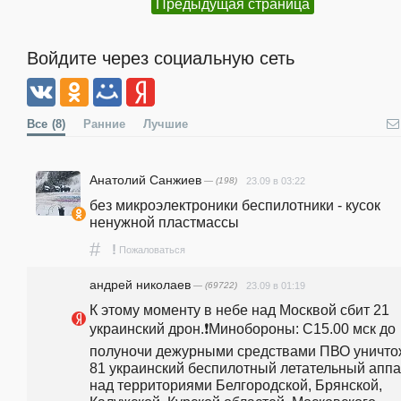
Предыдущая страница
Войдите через социальную сеть
Все
(8)
Ранние
Лучшие
Анатолий Санжиев
— (198)
23.09 в 03:22
без микроэлектроники беспилотники - кусок 
ненужной пластмассы
#
!
Пожаловаться
андpeй николаев
— (69722)
23.09 в 01:19
К этому моменту в небе над Москвой сбит 21 
украинский дрон.❗Минобороны: С15.00 мск до 
полуночи дежурными средствами ПВО уничто
81 украинский беспилотный летательный аппа
над территориями Белгородской, Брянской, 