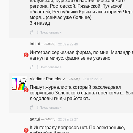
Калужской, Курской областей, Московского 
региона, Ростовской, Рязанской, Тульской 
областей, Республики Крым и акваторией Черн
моря…(сейчас уже больше)                                          
3 ч назад 
#
!
Пожаловаться
tatitui
— (94603)
22.09 в 22:40
Интеграл серьезная фирма, по мне, Миландр в
нагнул в минус, фамилье не указано
#
!
Пожаловаться
Vladimir Panteleev
— (11145)
22.09 в 22:33
Пишут журналиста который расследовал 
коррупцию Зеленского сцапал военкомат....быс
людоловы гнiды работают..
#
!
Пожаловаться
tatitui
— (94603)
22.09 в 22:27
К Интегралу вопросов нет. По электронике, 