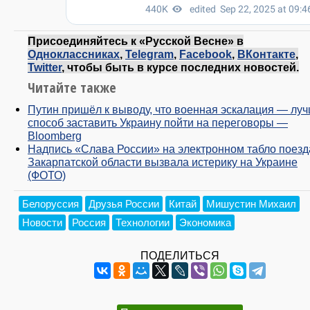
Присоединяйтесь к «Русской Весне» в
Одноклассниках
,
Telegram
,
Facebook
,
ВКонтакте
,
Twitter
, чтобы быть в курсе последних новостей.
Читайте также
Путин пришёл к выводу, что военная эскалация — лу
способ заставить Украину пойти на переговоры —
Bloomberg
Надпись «Слава России» на электронном табло поезд
Закарпатской области вызвала истерику на Украине
(ФОТО)
Белоруссия
Друзья России
Китай
Мишустин Михаил
Новости
Россия
Технологии
Экономика
ПОДЕЛИТЬСЯ