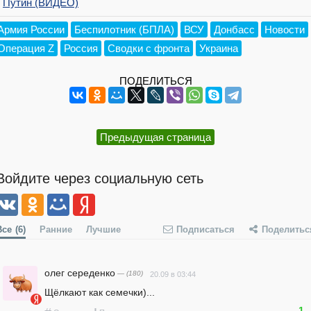
Путин (ВИДЕО)
Армия России
Беспилотник (БПЛА)
ВСУ
Донбасс
Новости
Операция Z
Россия
Сводки с фронта
Украина
ПОДЕЛИТЬСЯ
Предыдущая страница
Войдите через социальную сеть
Все
(6)
Ранние
Лучшие
Подписаться
Поделитьс
олег середенко
— (180)
20.09 в 03:44
Щёлкают как семечки)...
1