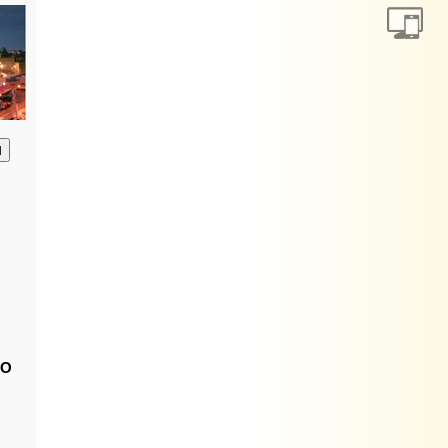
анию
ВО