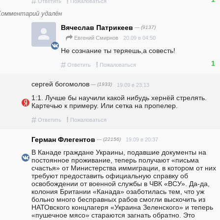
#
!
Ответить
Пожаловаться
Комментарий удалён
Вячеслав Патрикеев
— (9137)
20.09 в 04:50
Евгений Смирнов
Не сознание ты теряешь,а совесть!
1
#
!
Ответить
Пожаловаться
сергей богомолов
— (1933)
19.09 в 23:13
1:1. Лучше бы научили какой нибудь хернёй стрелять. 
Картечью к примеру. Или сетка на пропелер. 
#
!
Ответить
Пожаловаться
Герман Флегентов
— (22156)
19.09 в 20:37
В Канаде граждане Украины, подавшие документы на 
постоянное проживание, теперь получают «письма 
счастья» от Министерства иммиграции, в котором от них 
требуют предоставить официальную справку об 
освобождении от военной службы в ЧВК «ВСУ». Да-да, 
колония Британии «Канада» озаботилась тем, что уж 
больно много бесправных рабов смогли выскочить из 
НАТОвского концлагеря «Украина Зеленского» и теперь 
«пушечное мясо» стараются загнать обратно. Это 