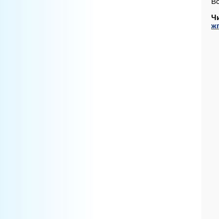
Вс
Ч
жг