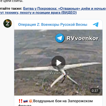
е цели сбиты.
итайте также:
Битва у Покровска: «Отважные» днём и ночью
ут технику, пехоту и позиции врага (ВИДЕО)