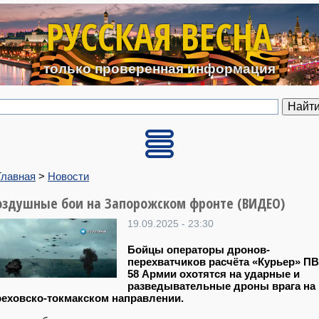
Перейти к основному содерж
РУССКАЯ ВЕСНА
только проверенная информация
Главная
>
Новости
оздушные бои на Запорожском фронте (ВИДЕО)
19.09.2025 - 23:30
Бойцы операторы дронов-
перехватчиков расчёта «Курьер» П
58 Армии охотятся на ударные и
разведывательные дроны врага на
реховско-токмакском направлении.