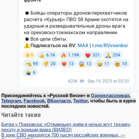
Присоединяйтесь к «Русской Весне» в
Одноклассниках
,
Telegram
,
Facebook
,
ВКонтакте
,
Twitter
, чтобы быть в курсе
последних новостей.
Читайте также
Битва у Покровска: «Отважные» днём и ночью жгут технику,
пехоту и позиции врага (ВИДЕО)
В зоне СВО находятся 700 тысяч российских военных, —