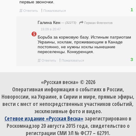
первые звоночки. 
1
#
!
Ответить
Пожаловаться
Галина Кен
— (32273)
Герман Флегентов
19.09 в 20:47
Борьба за кормовую базу. Истиным патриотам 
Украины, хохлам, проживающим в Канаде 
постоянно, не нужны хохлы нынешние 
переселенцы. Конкуренция. 
3
#
!
Ответить
Пожаловаться
«Русская весна» © 2026
Оперативная информация о событиях в России,
Новороссии, на Украине, в Сирии и мире, прямые эфиры,
вести с мест от непосредственных участников событий,
эксклюзивные фото и видео.
Сетевое издание «Русская Весна»
зарегистрировано в
Роскомнадзор 20 августа 2015 года, свидетельство о
регистрации СМИ ЭЛ № ФС77 – 62791.