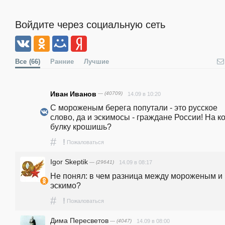
Войдите через социальную сеть
Все
(66)
Ранние
Лучшие
Иван Иванов
— (40709)
14.09 в 10:20
С мороженым берега попутали - это русское 
слово, да и эскимосы - граждане России! На ко
булку крошишь?
#
!
Пожаловаться
Igor Skeptik
— (29641)
14.09 в 08:17
Не понял: в чем разница между мороженым и 
эскимо?
#
!
Пожаловаться
Дима Пересветов
— (4047)
14.09 в 08:00