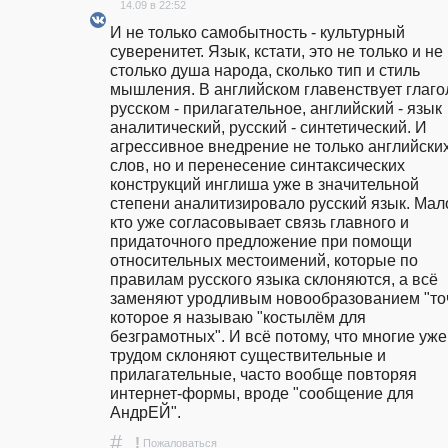
14.09 в 22:52
И не только самобытность - культурный 
суверенитет. Язык, кстати, это не только и не 
столько душа народа, сколько тип и стиль 
мышления. В английском главенствует глагол,
русском - прилагательное, английский - язык 
аналитический, русский - синтетический. И 
агрессивное внедрение не только английских
слов, но и перенесение синтаксических 
конструкций инглиша уже в значительной 
степени аналитизировало русский язык. Мало
кто уже согласовывает связь главного и 
придаточного предложение при помощи 
относительных местоимений, которые по 
правилам русского языка склоняются, а всё 
заменяют уродливым новообразованием "точт
которое я называю "костылём для 
безграмотных". И всё потому, что многие уже 
трудом склоняют существительные и 
прилагательные, часто вообще повторяя 
интернет-формы, вроде "сообщение для 
АндрЕЙ".
#
!
Пожаловаться