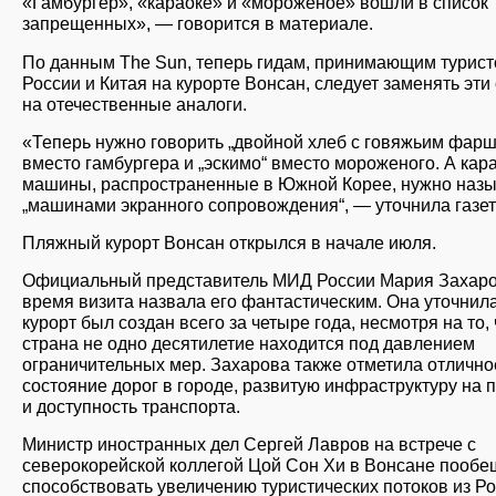
«Гамбургер», «караоке» и «мороженое» вошли в список
запрещенных», — говорится в материале.
По данным The Sun, теперь гидам, принимающим турист
России и Китая на курорте Вонсан, следует заменять эти
на отечественные аналоги.
«Теперь нужно говорить „двойной хлеб с говяжьим фар
вместо гамбургера и „эскимо“ вместо мороженого. А кар
машины, распространенные в Южной Корее, нужно назы
„машинами экранного сопровождения“, — уточнила газет
Пляжный курорт Вонсан открылся в начале июля.
Официальный представитель МИД России Мария Захаро
время визита назвала его фантастическим. Она уточнила
курорт был создан всего за четыре года, несмотря на то, 
страна не одно десятилетие находится под давлением
ограничительных мер. Захарова также отметила отлично
состояние дорог в городе, развитую инфраструктуру на 
и доступность транспорта.
Министр иностранных дел Сергей Лавров на встрече с
северокорейской коллегой Цой Сон Хи в Вонсане пообе
способствовать увеличению туристических потоков из Ро