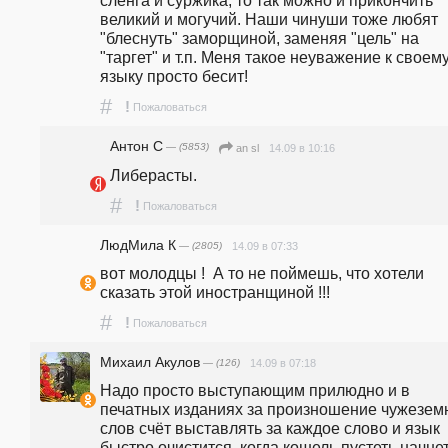
сленга и суржика, то так можно и прикончить 
великий и могучий. Наши чинуши тоже любят 
"блеснуть" заморщиной, заменяя "цель" на 
"таргет" и т.п. Меня такое неуважение к своему
языку просто бесит!
#
!
Пожаловаться
Антон С
— (5853)
14.09 в 10:16
an sl
Либерасты.
#
!
Пожаловаться
ЛюдМила К
— (2805)
14.09 в 07:33
вот молодцы !  А то не поймешь, что хотели 
сказать этой иностранщиной !!!
#
!
Пожаловаться
Михаил Акулов
— (126)
14.09 в 07:18
Надо просто выступающим прилюдно и в 
печатных изданиях за произношение чужезем
слов счёт выставлять за каждое слово и язык 
быстро очистится, когда кошель пустеть начнет