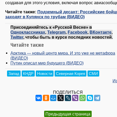
создавая для этого условия, включая вопрос авиасообщ
Читайте также:
Подземный десант: Российские бой
заходят в Купянск по трубам (ВИДЕО)
Присоединяйтесь к «Русской Весне» в
Одноклассниках
,
Telegram
,
Facebook
,
ВКонтакте
,
Twitter
, чтобы быть в курсе последних новостей.
Читайте также
Арктика — новый центр мира. И это уже не метафора
(ВИДЕО)
Путин описал мир будущего (ВИДЕО)
Запад
КНДР
Новости
Северная Корея
СМИ
И
ПОДЕЛИТЬСЯ
Предыдущая страница