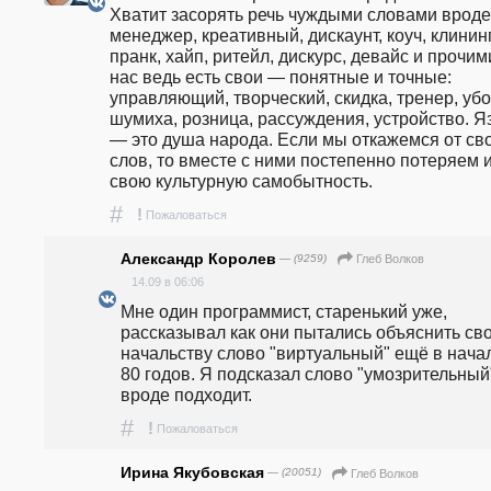
Хватит засорять речь чуждыми словами вроде 
менеджер, креативный, дискаунт, коуч, клининг,
пранк, хайп, ритейл, дискурс, девайс и прочими
нас ведь есть свои — понятные и точные: 
управляющий, творческий, скидка, тренер, убор
шумиха, розница, рассуждения, устройство. Яз
— это душа народа. Если мы откажемся от сво
слов, то вместе с ними постепенно потеряем и
свою культурную самобытность.
#
!
Пожаловаться
Александр Королев
— (9259)
Глеб Волков
14.09 в 06:06
Мне один программист, старенький уже, 
рассказывал как они пытались объяснить сво
начальству слово "виртуальный" ещё в начал
80 годов. Я подсказал слово "умозрительный"
вроде подходит.
#
!
Пожаловаться
Ирина Якубовская
— (20051)
Глеб Волков