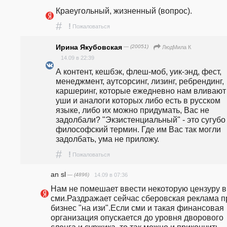
Краеугольный, жизненный (вопрос).
#
!
Пожаловаться
Ирина Якубовская
— (20051)
ЛюдМила К
14.09 в 22:39
А контент, кешбэк, флеш-моб, уик-энд, фест, 
менеджмент, аутсорсинг, лизинг, ребрендинг, 
каршеринг, которые ежедневно нам вливают 
уши и аналоги которых либо есть в русском 
языке, либо их можно придумать, Вас не 
задолбали? "Экзистенциальный" - это сугубо 
философский термин. Где им Вас так могли 
задолбать, ума не приложу.
#
!
Пожаловаться
an sl
— (4896)
14.09 в 07:36
Нам не помешает ввести некоторую цензуру в 
сми.Раздражает сейчас сберовская реклама пр
бизнес "на изи".Если сми и такая финансовая 
организация опускается до уровня дворового 