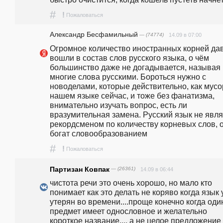
#
!
Пожаловаться
Александр Бесфамильный
— (74774)
14.09 в 07:00
Огромное количество иностранных корней дав
вошли в состав слов русского языка, о чём 
большинство даже не догадывается, называя 
многие слова русскими. Бороться нужно с 
новоделами, которые действительно, как мусор
нашем языке сейчас, и тоже без фанатизма, 
внимательно изучать вопрос, есть ли 
вразумительная замена. Русский язык не явля
рекордсменом по количеству корневых слов, о
богат словообразованием
#
!
Пожаловаться
Партизан Ковпак
— (26361)
14.09 в 06:44
чистота речи это очень хорошо, но мало кто 
понимает как это делать не коряво когда язык 
утерян во времени....проще конечно когда один
предмет имеет однословное и желательно 
короткое название.... а не целое предложение 