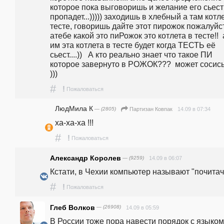
которое пока выговоришь и желание его сьесть
пропадет...))))) заходишь в хлебный а там котле
тесте, говоришь дайте этот пирожок пожалуйста
атебе какой это пиРожок это котлета в тесте!!  а
им эта котлета в тесте будет когда ТЕСТЬ её 
сьест....))   А кто реально знает что такое ПИ 
которое завернуто в РОЖОК???  может сосись
)))
#
!
Пожаловаться
ЛюдМила К
— (2805)
14.09 в 07:34
Партизан Ковпак
ха-ха-ха !!!
#
!
Пожаловаться
Александр Королев
— (9259)
14.09 в 06:07
Кстати, в Чехии компьютер называют "почитач
#
!
Пожаловаться
Глеб Волков
— (26908)
14.09 в 05:59
В России тоже пора навести порядок с языком.