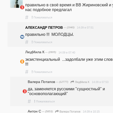
правильно в своё время и ВВ Жириновский и у
нас подобное предлагал
#
!
Пожаловаться
АЛЕКСАНДР ПЕТРОВ
— (1940)
14.09 в 07:51
правильно !!!  МОЛОДЦЫ.
#
!
Пожаловаться
ЛюдМила К
— (2805)
14.09 в 07:40
экзистенциальный  ...задолбали уже этим слов
!!!
#
!
Пожаловаться
Валера Потапов
— (12777)
14.09 в 07:53
ЛюдМила К
да, заменяется русскими "сущностный" и 
"основополагающий"
#
!
Пожаловаться
Антон С
— (5853)
14.09 в 10:15
Валера Потапов