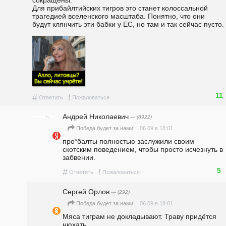
сокращены.                                                                                                                                                                                 
Для прибайлтийских тигров это станет колоссальной 
трагедией вселенского масштаба. Понятно, что они 
будут клянчить эти бабки у ЕС, но там и так сейчас пусто.
11
#
!
Ответить
Пожаловаться
Андрей Николаевич
— (8922)
06.09 в 18:01
Победа будет за нами!
про*балты полностью заслужили своим 
скотским поведением, чтобы просто исчезнуть в 
забвении.
5
#
!
Ответить
Пожаловаться
Сергей Орлов
— (292)
06.09 в 18:01
Победа будет за нами!
Мяса тиграм не докладывают. Траву придётся 
нюхать.