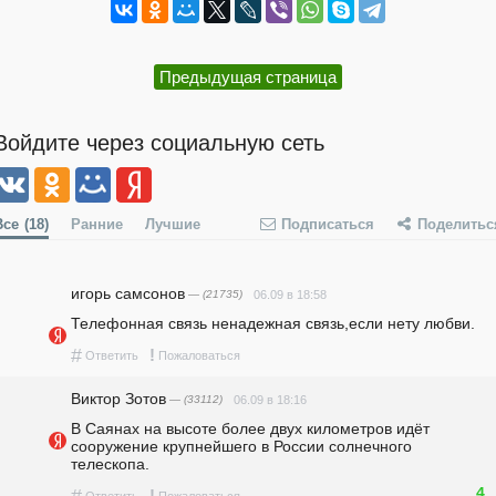
Предыдущая страница
Войдите через социальную сеть
Все
(18)
Ранние
Лучшие
Подписаться
Поделитьс
игорь самсонов
— (21735)
06.09 в 18:58
Телефонная связь ненадежная связь,если нету любви.
#
!
Ответить
Пожаловаться
Виктор Зотов
— (33112)
06.09 в 18:16
В Саянах на высоте более двух километров идёт 
сооружение крупнейшего в России солнечного 
телескопа.
4