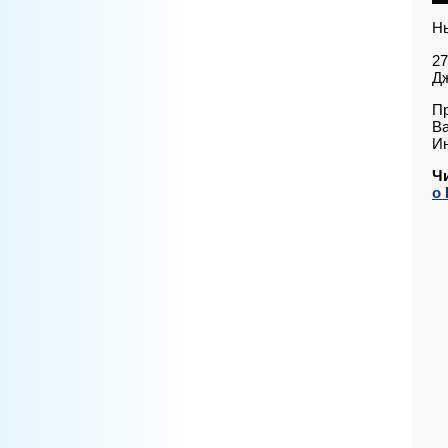
Н
27
Д
Пр
Ва
Ин
Ч
о