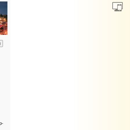
анию
р-