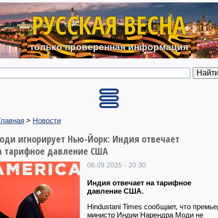
Перейти к основному содерж
РУССКАЯ ВЕСНА
только проверенная информация
Главная
>
Новости
оди игнорирует Нью-Йорк: Индия отвечает
а тарифное давление США
06.09.2025 - 20:30
Индия отвечает на тарифное
давление США.
Hindustani Times сообщает, что премье
министр Индии Нарендра Моди не