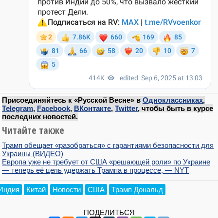
Присоединяйтесь к «Русской Весне» в
Одноклассниках
,
Telegram
,
Facebook
,
ВКонтакте
,
Twitter
, чтобы быть в курсе
последних новостей.
Читайте также
Трамп обещает «разобраться» с гарантиями безопасности для
Украины (ВИДЕО)
Европа уже не требует от США «решающей роли» по Украине
— теперь её цель удержать Трампа в процессе, — NYT
Индия
Китай
Новости
США
Трамп Дональд
ПОДЕЛИТЬСЯ