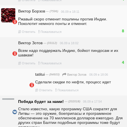
#
!
Ответить
Пожаловаться
Виктор Борзов
— (7596)
06.09 в 18:11
Ржавый скоро отменит пошлины против Индии. 
Поколотит немного понты и отменит.
8
#
!
Ответить
Пожаловаться
Виктор Зотов
— (33112)
06.09 в 18:02
Всем надо поддержать Индию, бойкот пиндосам и их 
шавкам!
4
#
!
Ответить
Пожаловаться
tatitui
— (94603)
06.09 в 18:06
Виктор Зотов
Сделали скидки по нефти, процесс идет
#
!
Ответить
Пожаловаться
Победа будет за нами!
— (202018)
06.09 в 17:54
Стало известно, какую программу США сократят для 
Литвы — это оружие, боеприпасы и программное 
обеспечение на 70 миллионов долларов ежегодно. Для 
других стран Балтии подобные программы тоже будут 