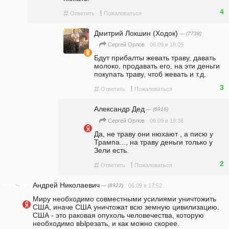
4
#
!
Ответить
Пожаловаться
Дмитрий Локшин (Ходок)
— (7738)
06.09 в 18:05
Сергей Орлов
Бдут прибалты жевать траву, давать 
молоко, продавать его, на эти деньги 
покупать траву, чтоб жевать и т.д.
3
#
!
Ответить
Пожаловаться
Александр Дед
— (6916)
06.09 в 19:36
Сергей Орлов
Да, не траву они нюхают , а писю у 
Трампа..., на траву деньги только у 
Зели есть.
2
#
!
Ответить
Пожаловаться
Андрей Николаевич
— (8922)
06.09 в 17:52
Миру необходимо совместными усилиями уничтожить 
США, иначе США уничтожат всю земную цивилизацию. 
США - это раковая опухоль человечества, которую 
необходимо вЫрезать, и как можно скорее.