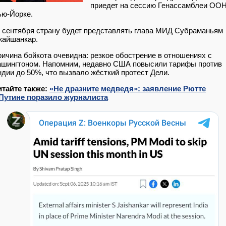
приедет на сессию Генассамблеи ООН
ью-Йорке.
 сентября страну будет представлять глава МИД Субраманьям
жайшанкар.
ичина бойкота очевидна: резкое обострение в отношениях с
шингтоном. Напомним, недавно США повысили тарифы против
дии до 50%, что вызвало жёсткий протест Дели.
итайте также:
«Не дразните медведя»: заявление Рютте
 Путине поразило журналиста