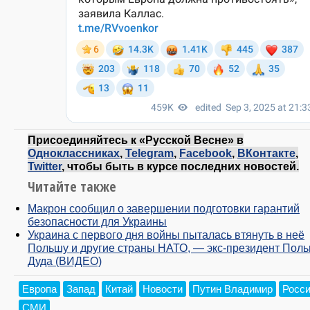
Присоединяйтесь к «Русской Весне» в
Одноклассниках
,
Telegram
,
Facebook
,
ВКонтакте
,
Twitter
, чтобы быть в курсе последних новостей.
Читайте также
Макрон сообщил о завершении подготовки гарантий
безопасности для Украины
Украина с первого дня войны пыталась втянуть в неё
Польшу и другие страны НАТО, — экс-президент Пол
Дуда (ВИДЕО)
Европа
Запад
Китай
Новости
Путин Владимир
Росс
СМИ