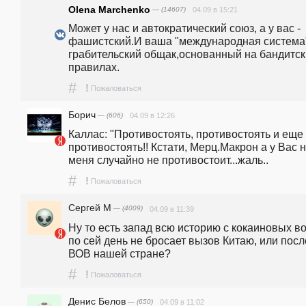
Olena Marchenko
— (14607)
04.09 в 15:21
Может у нас и автократический союз, а у вас - 
фашистский.И ваша "международная система" 
грабительский общак,основанный на бандитски
правилах.
#
!
Пожаловаться
Борич
— (606)
04.09 в 12:26
Каллас: "Противостоять, противостоять и еще 
противостоять!! Кстати, Мерц.Макрон а у Вас н
меня случайно не противостоит...жаль..
#
!
Пожаловаться
Сергей М
— (4009)
04.09 в 11:39
Ну то есть запад всю историю с кокаиновых во
по сей день не бросает вызов Китаю, или после
ВОВ нашей стране?
#
!
Пожаловаться
Денис Белов
— (650)
04.09 в 11:02