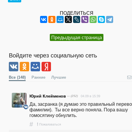
ПОДЕЛИТЬСЯ
Предыдущая страница
Войдите через социальную сеть
Все
(148)
Ранние
Лучшие
Юрий Клейменов
— (252)
04.09 в 15:39
Да, засранка (я думаю это правильный перевод
фамилии).  Ты все верно поняла. Пора вашу 
гомосятину обнулить.
#
!
Пожаловаться