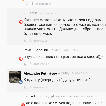
#
!
Пожаловаться
Z
— (22860)
04.09 в 09:24
Кака все может вкакать , что вызов пидарам 
брошен уже давно , более того уже их полност
начали уничтожать. Дальше для гейропы все 
будет еще хуже. 
#
!
Пожаловаться
Роман Бабанин
— (13051)
04.09 в 09:17
внучка охранника концлагеря все о своем))))
#
!
Пожаловаться
Alexander Putimtsev
— (11448)
04.09 в 09:13
Когда эту (очередную) дуру угомонят?
#
!
Пожаловаться
vla vdb
— (15949)
04.09 в 10:24
Alexander Putimtsev
да с нее всё как с гуся вода, не приняли в сшп