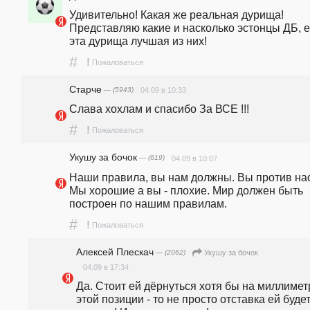
Удивительно! Какая же реальная дурища! 
Представляю какие и насколько эстонцы ДБ, е
эта дурища лучшая из них!
#
!
Пожаловаться
Старче
— (5943)
04.09 в 10:33
Слава хохлам и спасибо За ВСЕ !!!
#
!
Пожаловаться
Укушу за бочок
— (619)
04.09 в 10:07
Наши правила, вы нам должны. Вы против нас.
Мы хорошие а вы - плохие. Мир должен быть 
построен по нашим правилам. 
#
!
Пожаловаться
Алексей Плескач
— (2062)
Укушу за бочок
04.09 в 17:34
Да. Стоит ей дёрнуться хотя бы на миллиметр
этой позиции - то не просто отставка ей будет