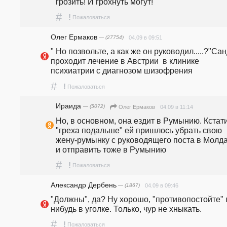
грозить! И грохнуть могут!
#
!
Пожаловаться
Олег Ермаков
— (27754)
04.09 в 09:51
" Но позвольте, а как же он руководил.....?"Сан
проходит лечение в Австрии  в клинике 
психиатрии с диагнозом шизофрения
#
!
Пожаловаться
Ираида
— (5072)
04.09 в 11:14
Олег Ермаков
Но, в основном, она ездит в Румынию. Кстати,
"греха подальше" ей пришлось убрать свою 
жену-румынку с руководящего поста в Молда
и отправить тоже в Румынию
#
!
Пожаловаться
Александр Дербень
— (1867)
04.09 в 09:46
"Должны", да? Ну хорошо, "противопостойте" 
нибудь в уголке. Только, чур не хныкать.
#
!
Пожаловаться