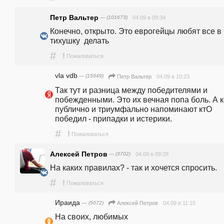
Петр Вальтер
— (101673)
04.09 в 09:34
Конечно, открыто. Это еврогейцы любят все в 
тихушку  делать
#
!
Пожаловаться
vla vdb
— (15949)
04.09 в 10:23
Петр Вальтер
Так тут и разница между победителями и 
побежденными. Это их вечная попа боль. А ко
публично и триумфально напоминают ктО 
победил - припадки и истерики. 
#
!
Пожаловаться
Алексей Петров
— (3702)
04.09 в 09:28
На каких правилах? - так и хочется спросить.
#
!
Пожаловаться
Ираида
— (5072)
04.09 в 11:15
Алексей Петров
На своих, любимых