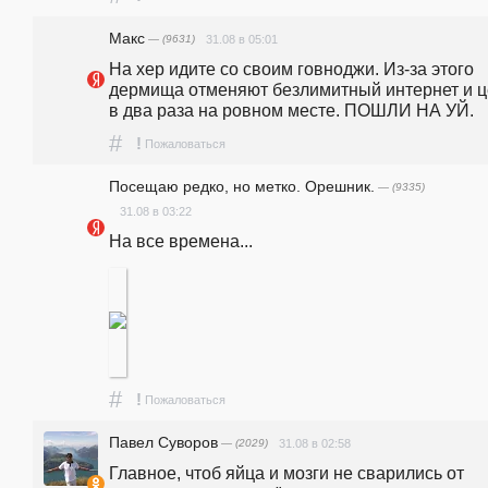
Макс
— (9631)
31.08 в 05:01
На хер идите со своим говноджи. Из-за этого 
дермища отменяют безлимитный интернет и ц
в два раза на ровном месте. ПОШЛИ НА УЙ.
#
!
Пожаловаться
Посещаю редко, но метко. Орешник.
— (9335)
31.08 в 03:22
На все времена...
#
!
Пожаловаться
Павел Суворов
— (2029)
31.08 в 02:58
Главное, чтоб яйца и мозги не сварились от 