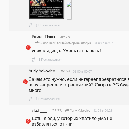
#
!
Пожаловаться
Роман Паюк
— (19437)
31.08 в 02:07
Скоро всей вашей америке кирдык
усих жыдив, в Умань отправить !
#
!
Пожаловаться
Yuriy Yakovlev
— (15605)
31.08 в 00:07
Зачем это нужно, если интернет превратился в
зону запретов и ограничений? Скоро и 3G буде
много.
#
!
Пожаловаться
vlad ___
— (27132)
31.08 в 00:28
Yuriy Yakovlev
Есть  люди, у которых хватило ума не 
избавляться от книг