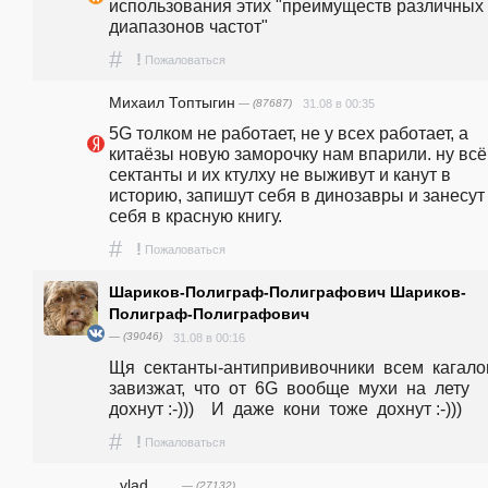
использования этих "преимуществ различных 
диапазонов частот"
#
!
Пожаловаться
Михаил Топтыгин
— (87687)
31.08 в 00:35
5G толком не работает, не у всех работает, а 
китаёзы новую заморочку нам впарили. ну всё,
сектанты и их ктулху не выживут и канут в 
историю, запишут себя в динозавры и занесут 
себя в красную книгу.
#
!
Пожаловаться
Шариков-Полиграф-Полиграфович Шариков-
Полиграф-Полиграфович
— (39046)
31.08 в 00:16
Щя  сектанты-антипрививочники  всем  кагалом
завизжат,  что  от  6G  вообще  мухи  на  лету  
дохнут :-)))    И  даже  кони  тоже  дохнут :-)))
#
!
Пожаловаться
vlad ___
— (27132)