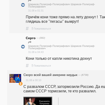
Шариков-Полиграф-Полиграфович Шариков-Полиграф-
Полиграфович
31.08 в 01:31
Причём кони тоже прямо на лету дохнут !  Так
глядишь все "пегасы" вымрут! 
#
!
Пожаловаться
Серго
— (382)
Шариков-Полиграф-Полиграфович Шариков-Полиграф-
Полиграфович
31.08 в 04:43
Кони только от капли никотина дохнут
#
!
Пожаловаться
Скоро всей вашей америке кирдык
— (6738)
31.08 в 00:10
С развалом СССР, затормозили Россию. Да ещ
самом СССР тормозили, те кто развалил.    