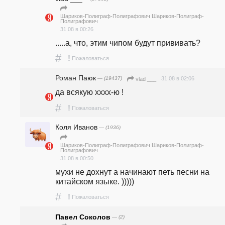
Шариков-Полиграф-Полиграфович Шариков-Полиграф-
Полиграфович
31.08 в 00:26
.....а, что, этим чипом будут прививать?
#
!
Пожаловаться
Роман Паюк
— (19437)
31.08 в 02:06
vlad ___
да всякую хххх-ю !
#
!
Пожаловаться
Коля Иванов
— (1936)
Шариков-Полиграф-Полиграфович Шариков-Полиграф-
Полиграфович
31.08 в 00:50
мухи не дохнут а начинают петь песни на 
китайском языке. )))))
#
!
Пожаловаться
Павел Соколов
— (2)