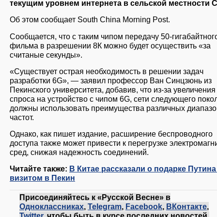
текущим уровнем интернета в сельской местности 
Об этом сообщает South China Morning Post.
Сообщается, что с таким чипом передачу 50-гигабайтног
фильма в разрешении 8К можно будет осуществить «за
считаные секунды».
«Существует острая необходимость в решении задач
разработки 6G», — заявил профессор Ван Синцзюнь из
Пекинского университета, добавив, что из-за увеличения
спроса на устройство с чипом 6G, сети следующего поко
должны использовать преимущества различных диапаз
частот.
Однако, как пишет издание, расширение беспроводного
доступа также может привести к перегрузке электромагн
сред, снижая надежность соединений.
Читайте также:
В Китае рассказали о подарке Путина
визитом в Пекин
Присоединяйтесь к «Русской Весне» в
Одноклассниках
,
Telegram
,
Facebook
,
ВКонтакте
,
Twitter
, чтобы быть в курсе последних новостей.