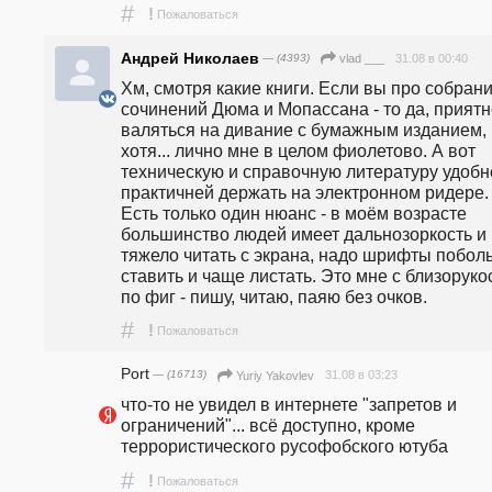
#
!
Пожаловаться
Андрей Николаев
— (4393)
31.08 в 00:40
vlad ___
Хм, смотря какие книги. Если вы про собрани
сочинений Дюма и Мопассана - то да, приятн
валяться на дивание с бумажным изданием, 
хотя... лично мне в целом фиолетово. А вот 
техническую и справочную литературу удобне
практичней держать на электронном ридере. 
Есть только один нюанс - в моём возрасте 
большинство людей имеет дальнозоркость и 
тяжело читать с экрана, надо шрифты поболь
ставить и чаще листать. Это мне с близоруко
по фиг - пишу, читаю, паяю без очков.
#
!
Пожаловаться
Port
— (16713)
31.08 в 03:23
Yuriy Yakovlev
что-то не увидел в интернете "запретов и 
ограничений"... всё доступно, кроме 
террористического русофобского ютуба
#
!
Пожаловаться