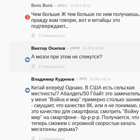
Boris Boris
— (8641)
31.08 в 18:42
Чем больше Ж тем больше по ним получаешь...
правду вам говорю, вот и китайцы это 
подтверждают...
#
!
Пожаловаться
Виктор Осипов
— (4909)
31.08 в 08:44
А мозги при этом не спекутся?
#
!
Пожаловаться
Владимир Кудинов
— (865)
31.08 в 05:16
Китай вперёд! Однако. В США есть сельская 
местность!? Абалдеть!50 Гбайт это замечательн
у меня "Война и мир" примерно столько занима
- смущает, что качество 8К, или я не понимаю, 
это качество для смартфона; смотреть "Войну 
мир" на смартфоне - бр-р-р-р. Получается, что
теперь сможем с огромной скоростью качать 
мегатонны дерьма?
#
!
Пожаловаться