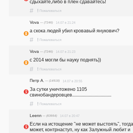
сдыхайте,либо в плен сдавайтесь!
#
!
Пожаловаться
Vova
— (7246)
14.07 в 21:24
а скока людей убил кровавый янукович?
#
!
Пожаловаться
Vova
— (7246)
14.07 в 21:23
с 2014 могли бы науку поднять))
#
!
Пожаловаться
Петр А.
— (14918)
14.07 в 20:55
За сутки уничтожено 1105 
свинобандеровцев.................................
#
!
Пожаловаться
Leenn
— (63664)
14.07 в 20:47
Если на истощение "не может выстоять", тогда,
может, контрнаступ, ну как Залужный любит и 