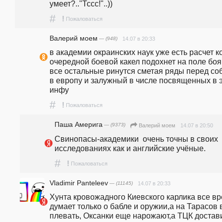
умеет?.."Тссс!"..))
#
!
Пожаловаться
Валерий моем
— (948)
14.07 в 20:33
в академии окраинских наук уже есть расчет ко
очередной боевой какел подохнет на поле боя 
все остальные ринутся сметая ряды перед соб
в европу и залужный в числе посвященных в э
инфу
#
!
Пожаловаться
Паша Америга
— (9373)
14.07 в 20:50
Валерий моем
Свинопасы-академики  очень точны в своих 
исследованиях как и английские учёные. 
#
!
Пожаловаться
Vladimir Panteleev
— (11145)
14.07 в 20:33
Хунта кровожадного Киевского карлика все вр
думает только о бабле и оружии,а на Тарасов 
плевать, Оксанки еще нарожают,а ТЦК достави