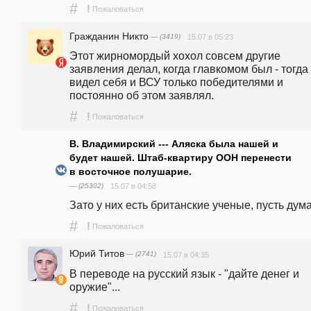
#
!
Пожаловаться
Гражданин Никто
— (3419)
15.07 в 05:23
Этот жирномордый хохол совсем другие 
заявления делал, когда главкомом был - тогда 
видел себя и ВСУ только победителями и 
постоянно об этом заявлял.
#
!
Пожаловаться
В. Владимирский --- Аляска была нашей и
будет нашей. Штаб-квартиру ООН перенести
в восточное полушарие.
— (25302)
15.07 в 04:58
Зато у них есть британские ученые, пусть дума
#
!
Пожаловаться
Юрий Титов
— (2741)
15.07 в 04:35
В переводе на русский язык - "дайте денег и 
оружие"...
#
!
Пожаловаться