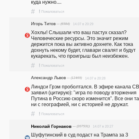
куда нужно....
#
!
Пожаловаться
Игорь Титов
— (6584)
14.07 в 20:29
Хохлы! Слышали что ваш пастух сказал? 
Человеческие ресурсы. Это значит режим 
держится пока вы активно дохнете. Как тока 
дохнуть некому будет, главари свалят и будут 
кукарекать, что проигрыш был неизбежен.
#
!
Пожаловаться
Александр Львов
— (12469)
14.07 в 20:28
Линдси Грэм проболтался. В эфире канала CB
заявил (цитирую): "игра по поводу вторжения 
Путина в Россию скоро изменится". Все они та
ни с географией, ни с историей не дружат.
#
!
Пожаловаться
Николай Горнаков
— (207531)
14.07 в 20:27
Шуфутинский в суд подаст на Трампа за 3 