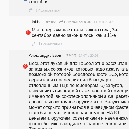
сентября 
#
!
Пожаловаться
tatitui
— (94603)
14.07 в 20:32
Николай Горнаков
Мы теперь умные стали, какого года, 3-е 
сентября давно закончилось, как и 11-е
#
!
Пожаловаться
Александр Львов
— (12469)
14.07 в 20:24
Весь этот лукавый плач абсолютно рассчитан 
западных союзников, которых надо а)запугать 
возможной потерей боеспособности ВСУ, кото
держатся из последних сил благодаря 
отловленным ТЦК пенсионерам  б) запугав, 
выклянчить очередной пакет военной помощи,
именно той, высокотехнологичной а.к.а. ракеты
дроны, высокоточное оружие и пр. Залужный н
может открыто признаться в очевидном факте -
если бы не массированная помощь НАТО 
деньгами, оружием, советниками и наемниками
фронт бы уже находился в районе Ровно или 