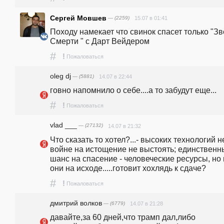
Сергей Мовшев
— (2259)
15.07 в 01:41
Походу намекает что свинок спасет только "Зв
Смерти " с Дарт Вейдером 
#
!
Пожаловаться
oleg dj
— (5881)
14.07 в 22:44
говно напомнило о себе....а то забудут еще...
#
!
Пожаловаться
vlad ___
— (27132)
14.07 в 21:32
Что сказать то хотел?...- высоких технологий нет
войне на истощение не выстоять; единственны
шанс на спасение - человеческие ресурсы, но и
они на исходе.....готовит хохлядь к сдаче?
#
!
Пожаловаться
дмитрий волков
— (6779)
14.07 в 21:28
давайте,за 60 дней,что трамп дал,либо 