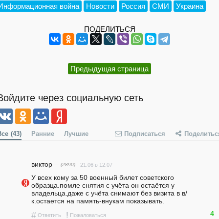
Информационная война
Новости
Россия
СМИ
Украина
ПОДЕЛИТЬСЯ
Предыдущая страница
Войдите через социальную сеть
Все
(43)
Ранние
Лучшие
Подписаться
Поделитьс
виктор
— (2890)
21.06 в 12:07
У всех кому за 50 военный билет советского 
образца.помле снятия с учёта он остаётся у 
владельца.даже с учёта снимают без визита в в/
к.остается на память-внукам показывать.
4
#
!
Ответить
Пожаловаться