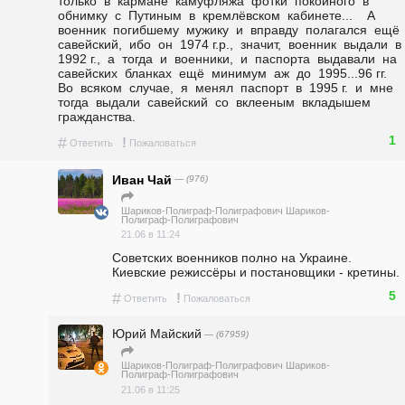
только  в  кармане  камуфляжа  фотки  покойного  в  
обнимку  с  Путиным  в  кремлёвском  кабинете...    А  
военник  погибшему  мужику  и  вправду  полагался  ещё  
савейский,  ибо  он  1974 г.р.,  значит,  военник  выдали  в  
1992 г.,  а  тогда  и  военники,  и  паспорта  выдавали  на  
савейских  бланках  ещё  минимум  аж  до  1995...96 гг.    
Во  всяком  случае,  я  менял  паспорт  в  1995 г.  и  мне  
тогда  выдали  савейский  со  вклееным  вкладышем  
гражданства.
1
#
!
Ответить
Пожаловаться
Иван Чай
— (976)
Шариков-Полиграф-Полиграфович Шариков-
Полиграф-Полиграфович
21.06 в 11:24
Советских военников полно на Украине. 
Киевские режиссёры и постановщики - кретины.
5
#
!
Ответить
Пожаловаться
Юрий Майский
— (67959)
Шариков-Полиграф-Полиграфович Шариков-
Полиграф-Полиграфович
21.06 в 11:25