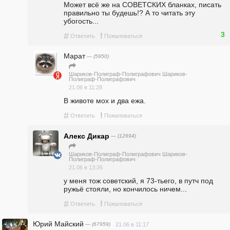
Может всё же на СОВЕТСКИХ бланках, писать 
правильно ты будешь!? А то читать эту 
убогость...
3
#
!
Ответить
Пожаловаться
Марат
— (5950)
Шариков-Полиграф-Полиграфович Шариков-
Полиграф-Полиграфович
21.06 в 11:28
В животе мох и два ежа. 
#
!
Ответить
Пожаловаться
Алекс Дикар
— (12694)
Шариков-Полиграф-Полиграфович Шариков-
Полиграф-Полиграфович
21.06 в 13:26
у меня тож советский, я 73-тьего, в путч под 
ружьё стояли, но кончилось ничем...
#
!
Ответить
Пожаловаться
Юрий Майский
— (67959)
21.06 в 11:17