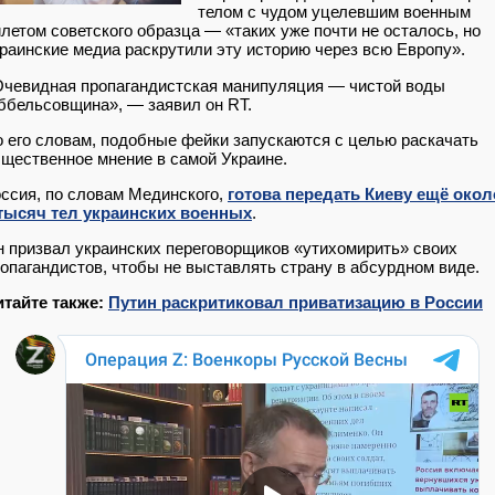
телом с чудом уцелевшим военным
летом советского образца — «таких уже почти не осталось, но
раинские медиа раскрутили эту историю через всю Европу».
чевидная пропагандистская манипуляция — чистой воды
ббельсовщина», — заявил он RT.
 его словам, подобные фейки запускаются с целью раскачать
щественное мнение в самой Украине.
ссия, по словам Мединского,
готова передать Киеву ещё окол
 тысяч тел украинских военных
.
 призвал украинских переговорщиков «утихомирить» своих
опагандистов, чтобы не выставлять страну в абсурдном виде.
итайте также:
Путин раскритиковал приватизацию в России