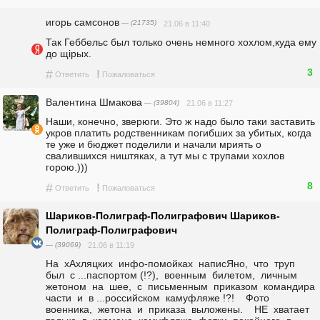
игорь самсонов
— (21735)
21.06 в 11:40
Так Геббельс был только очень немного хохлом,куда ему 
до щiрых.
3
#
!
Ответить
Пожаловаться
Валентина Шмакова
— (39804)
21.06 в 11:27
Наши, конечно, зверюги. Это ж надо было таки заставить 
укров платить родственникам погибших за убитых, когда 
те уже и бюджет поделили и начали мриять о 
свалившихся ништяках, а тут мы с трупами хохлов 
горою.)))
8
#
!
Ответить
Пожаловаться
Шариков-Полиграф-Полиграфович Шариков-
Полиграф-Полиграфович
— (39069)
21.06 в 11:19
На  хАхляцких  инфо-помойках  написЯно,  что  труп  
был  с ...паспортом (!?),  военным  билетом,  личным  
жетоном  на  шее,  с  письменным  приказом  командира  
части  и  в ...российском  камуфляже !?!    Фото  
военника,  жетона  и  приказа  выложены.    НЕ  хватает  