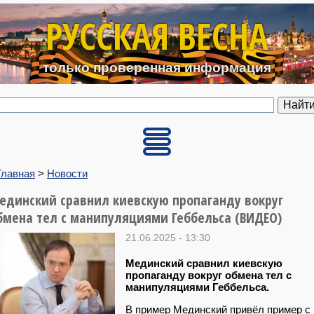
Перейти к основному содерж
РУССКАЯ ВЕСНА
только проверенная информация
Главная
>
Новости
единский сравнил киевскую пропаганду вокруг
бмена тел с манипуляциями Геббельса (ВИДЕО)
21.06.2025 - 13:30
Мединский сравнил киевскую
пропаганду вокруг обмена тел с
манипуляциями Геббельса.
В пример Мединский привёл пример с