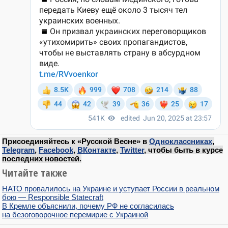
Присоединяйтесь к «Русской Весне» в
Одноклассниках
,
Telegram
,
Facebook
,
ВКонтакте
,
Twitter
, чтобы быть в курсе
последних новостей.
Читайте также
НАТО провалилось на Украине и уступает России в реальном
бою — Responsible Statecraft
В Кремле объяснили, почему РФ не согласилась
на безоговорочное перемирие с Украиной