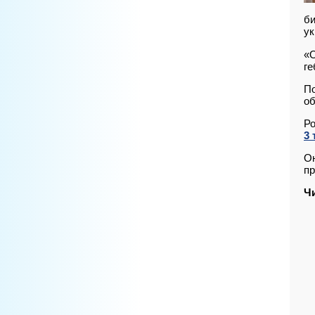
би
ук
«О
ге
По
об
Ро
3
Он
пр
Ч