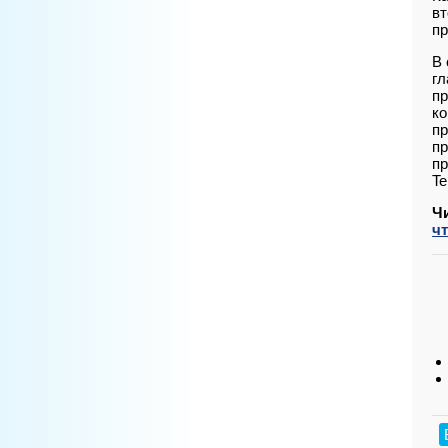
вт
пр
В 
гл
пр
ко
пр
пр
пр
Te
Ч
ч