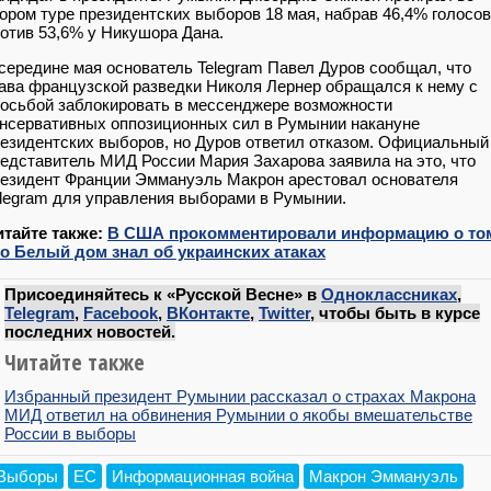
ором туре президентских выборов 18 мая, набрав 46,4% голосов
отив 53,6% у Никушора Дана.
середине мая основатель Telegram Павел Дуров сообщал, что
ава французской разведки Николя Лернер обращался к нему с
осьбой заблокировать в мессенджере возможности
нсервативных оппозиционных сил в Румынии накануне
езидентских выборов, но Дуров ответил отказом. Официальный
едставитель МИД России Мария Захарова заявила на это, что
езидент Франции Эммануэль Макрон арестовал основателя
legram для управления выборами в Румынии.
итайте также:
В США прокомментировали информацию о то
то Белый дом знал об украинских атаках
Присоединяйтесь к «Русской Весне» в
Одноклассниках
,
Telegram
,
Facebook
,
ВКонтакте
,
Twitter
, чтобы быть в курсе
последних новостей.
Читайте также
Избранный президент Румынии рассказал о страхах Макрона
МИД ответил на обвинения Румынии о якобы вмешательстве
России в выборы
Выборы
ЕС
Информационная война
Макрон Эммануэль