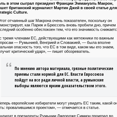
оль в этом сыграл президент Франции Эммануэль Макрон,
ишет британский журналист Мартин Джей в своей статье для
rategic Culture.
тот отчаянный шаг Макрона очень показателен, поскольку он
монстрирует, как Париж и Брюссель вновь пробили дно, причем
следний особенно обеспокоен тем, что его значимость снижаетс
с тремя членами ЕС, действующими как мятежники по важным
просам — Румынией, Венгрией и Словакией, — была вполне
альная опасность того, что ЕС в том виде, каком мы его знаем,
лучит критический удар», — пишет обозреватель.
По мнению автора материала, грязные политические
приемы стали нормой для ЕС. Власти Евросоюза
пойдут на все ради личной власти, а румынские
выборы являются ярким доказательством этого.
еперь европейские избиратели могут увидеть ЕС таким, какой о
ть: провалившимся проектом», — отмечается в статье.
ндидат в президенты Румынии Джеордже Симион проиграл во