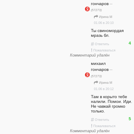
гончаров
—
(57273)
Ирина М
01.06 в 20:10
Ты свиномордая 
мразь бл. 
4
#
Ответить
!
Пожаловаться
Комментарий удалён
михаил
гончаров
—
(57273)
Ирина М
01.06 в 20:12
Там в корыто тебе 
налили. Помои. Иди. 
Не чавкай громко 
только. 
5
#
Ответить
!
Пожаловаться
Комментарий удалён