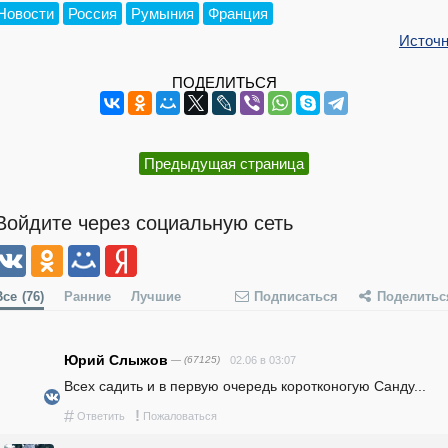
Новости
Россия
Румыния
Франция
Источн
ПОДЕЛИТЬСЯ
Предыдущая страница
Войдите через социальную сеть
Все
(76)
Ранние
Лучшие
Подписаться
Поделитьс
Юрий Слыжов
— (67125)
02.06 в 03:07
Всех садить и в первую очередь коротконогую Санду...
#
!
Ответить
Пожаловаться