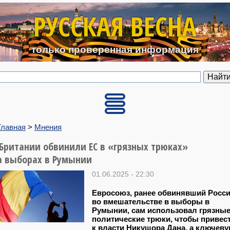
Перейти к основному содерж
РУССКАЯ ВЕСНА
только проверенная информация
Главная
>
Мнения
 Британии обвинили ЕС в «грязных трюках»
а выборах в Румынии
01.06.2025 - 22:30
Евросоюз, ранее обвинявший Росс
во вмешательстве в выборы в
Румынии, сам использовал грязны
политические трюки, чтобы привес
к власти Никушора Дана, а ключев