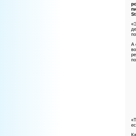
р
п
St
«Э
де
по
А 
во
ре
по
«Т
ес
Ка