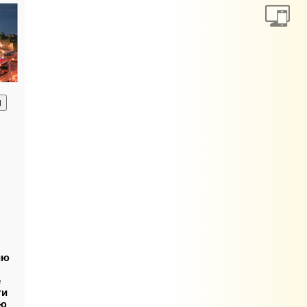
анию
ию
е
ти
ую