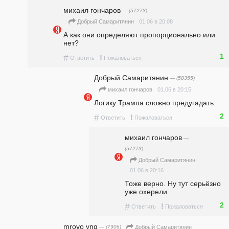
михаил гончаров
— (57273)
01.06 в 20:08
Добрый Самаритянин
А как они определяют пропорционально или 
нет? 
1
#
!
Ответить
Пожаловаться
Добрый Самаритянин
— (58355)
01.06 в 20:15
михаил гончаров
Логику Трампа сложно предугадать.
2
#
!
Ответить
Пожаловаться
михаил гончаров
—
(57273)
Добрый Самаритянин
01.06 в 20:16
Тоже верно. Ну тут серьёзно 
уже охерели. 
2
#
!
Ответить
Пожаловаться
mrovo vng
— (7906)
Добрый Самаритянин