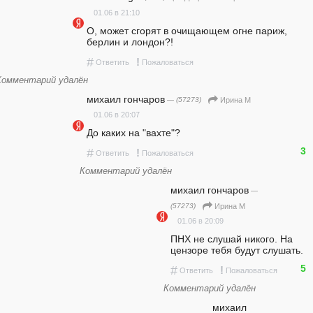
01.06 в 21:10
О, может сгорят в очищающем огне париж, 
берлин и лондон?!
#
!
Ответить
Пожаловаться
Комментарий удалён
михаил гончаров
— (57273)
Ирина М
01.06 в 20:07
До каких на "вахте"? 
3
#
!
Ответить
Пожаловаться
Комментарий удалён
михаил гончаров
—
(57273)
Ирина М
01.06 в 20:09
ПНХ не слушай никого. На 
цензоре тебя будут слушать. 
5
#
!
Ответить
Пожаловаться
Комментарий удалён
михаил