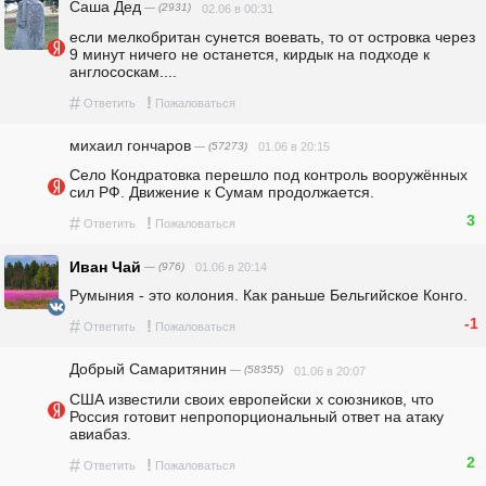
Саша Дед
— (2931)
02.06 в 00:31
если мелкобритан сунется воевать, то от островка через 
9 минут ничего не останется, кирдык на подходе к 
англососкам....
#
!
Ответить
Пожаловаться
михаил гончаров
— (57273)
01.06 в 20:15
Село Кондратовка перешло под контроль вооружённых 
сил РФ. Движение к Сумам продолжается. 
3
#
!
Ответить
Пожаловаться
Иван Чай
— (976)
01.06 в 20:14
Румыния - это колония. Как раньше Бельгийское Конго.
-1
#
!
Ответить
Пожаловаться
Добрый Самаритянин
— (58355)
01.06 в 20:07
США известили своих европейски х союзников, что 
Россия готовит непропорциональный ответ на атаку 
авиабаз.
2
#
!
Ответить
Пожаловаться