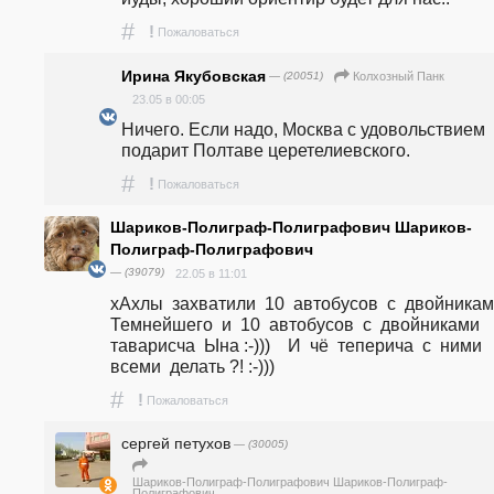
#
!
Пожаловаться
Ирина Якубовская
— (20051)
Колхозный Панк
23.05 в 00:05
Ничего. Если надо, Москва с удовольствием 
подарит Полтаве церетелиевского.
#
!
Пожаловаться
Шариков-Полиграф-Полиграфович Шариков-
Полиграф-Полиграфович
— (39079)
22.05 в 11:01
хАхлы  захватили  10  автобусов  с  двойниками
Темнейшего  и  10  автобусов  с  двойниками  
таварисча  Ына :-)))    И  чё  теперича  с  ними  
всеми  делать ?! :-)))
#
!
Пожаловаться
сергей петухов
— (30005)
Шариков-Полиграф-Полиграфович Шариков-Полиграф-
Полиграфович