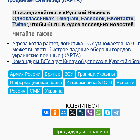
Присоединяйтесь к «Русской Весне» в
Одноклассниках
,
Telegram
,
Facebook
,
ВКонтакте
,
Twitter
, чтобы быть в курсе последних новостей.
Читайте также
Угроза котла растёт, логистика ВСУ умножается на 0, ч
может вызвать быстрое падение обороны городов —
украинские военные (КАРТА)
Командиры ВСУ врут Киеву об успехах в Курской обла
Армия России
Брянск
ВСУ
Граница Украины
Информационная война
Информвойна STOP!
Новости
Россия
СМИ
Украина
ПОДЕЛИТЬСЯ
Предыдущая страница