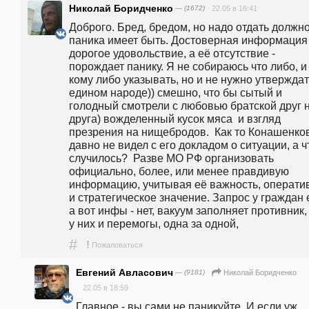
Николай Боридченко
— (1672)
22.05 в 16:41
Доброго. Бред, бредом, но надо отдать должное
паника имеет быть. Достоверная информация -
дорогое удовольствие, а её отсутствие - 
порождает панику. Я не собираюсь что либо, и 
кому либо указывать, но и не нужно утверждать
едином народе)) смешно, что бы сытый и 
голодный смотрели с любовью братской друг н
друга) вожделенный кусок мяса  и взгляд 
презрения на нищебродов.  Как то Конашенков
давно не видел с его докладом о ситуации, а чт
случилось?  Разве МО РФ организовать 
официально, более, или менее правдивую 
информацию, учитывая её важность, оператив
и стратегическое значение. Запрос у граждан е
а вот инфы - нет, вакуум заполняет противник, 
у них и перемогы, одна за одной, 
#
!
Пожаловаться
Евгений Авласович
— (9181)
Николай Боридченко
22.05 в 18:59
Главное - вы сами не паникуйте. И если уж 