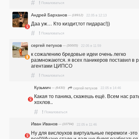
#
!
Пожаловаться
Андрей Барханов
— (18912)
22.05 в 12:13
Даа уж… Кто киздит,тот пидарас!))
#
!
Пожаловаться
сергей петухов
— (30005)
22.05 в 11:59
к сожалению бредовые идеи очень легко 
размножаются. я всех паникеров поставил в ря
агентами ЦИПСО
#
!
Пожаловаться
Кузьмич
— (6430)
22.05 в 14:46
сергей петухов
Какая то паника, скажешь ещё. Всем нас рать
хохлов..
#
!
Пожаловаться
Иван Иванов
— (10794)
22.05 в 11:46
Ну для вислоухов виртуальные перемоги -это 
все!))Иначе стадо и дальше будет разбегаться 