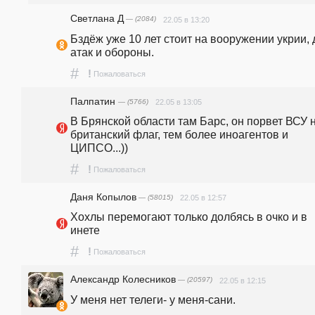
Светлана Д
— (2084)
22.05 в 13:20
Бздёж уже 10 лет стоит на вооружении укрии, д
атак и обороны.
#
!
Пожаловаться
Палпатин
— (5766)
22.05 в 13:05
В Брянской области там Барс, он порвет ВСУ н
британский флаг, тем более иноагентов и 
ЦИПСО...)) 
#
!
Пожаловаться
Даня Копылов
— (58015)
22.05 в 12:57
Хохлы перемогают только долбясь в очко и в 
инете 
#
!
Пожаловаться
Александр Колесников
— (20597)
22.05 в 12:15
У меня нет телеги- у меня-сани.