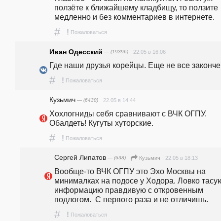
ползёте к ближайшему кладбищу, то ползите 
медленно и без комментариев в интернете.
#
!
Пожаловаться
Иван Одесский
— (19396)
22.05 в 16:06
Где наши друзья корейцы. Еще не все законче
#
!
Пожаловаться
Кузьмич
— (6430)
22.05 в 14:44
Хохлогниды себя сравнивают с ВЧК ОГПУ. 
Обалдеть! Кугуты хуторские.
#
!
Пожаловаться
Сергей Липатов
— (638)
22.05 в 18:13
Кузьмич
Вообще-то ВЧК ОГПУ это Эхо Москвы на 
минималках на подосе у Ходора. Ловко тасую
информацию правдивую с откровенным 
подлогом.  С первого раза и не отличишь. 
#
!
Пожаловаться