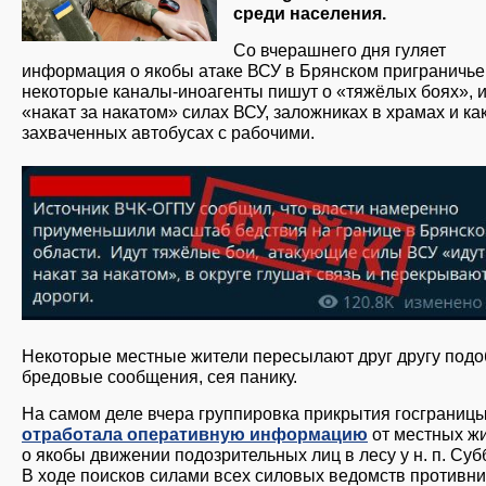
среди населения.
Со вчерашнего дня гуляет
информация о якобы атаке ВСУ в Брянском приграничье
некоторые каналы-иноагенты пишут о «тяжёлых боях», 
«накат за накатом» силах ВСУ, заложниках в храмах и ка
захваченных автобусах с рабочими.
photo_2025-05-22_11-51-00.jpg
Некоторые местные жители пересылают друг другу под
бредовые сообщения, сея панику.
На самом деле вчера группировка прикрытия госграниц
отработала оперативную информацию
от местных ж
о якобы движении подозрительных лиц в лесу у н. п. Суб
В ходе поисков силами всех силовых ведомств противник