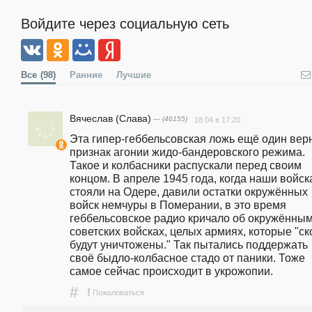
Войдите через социальную сеть
Все
(98)
Ранние
Лучшие
Вячеслав (Слава)
— (46155)
18.04 в 17:20
Эта гипер-геббельсовская ложь ещё один вер
признак агонии жидо-бандеровского режима. 
Такое и колбасники распускали перед своим 
концом. В апреле 1945 года, когда наши войска
стояли на Одере, давили остатки окружённых 
войск немчуры в Померании, в это время 
геббельсовское радио кричало об окружённым
советских войсках, целых армиях, которые "ско
будут уничтожены." Так пытались поддержать 
своё быдло-колбасное стадо от паники. Тоже 
самое сейчас происходит в укрожопии. 
#
!
Пожаловаться