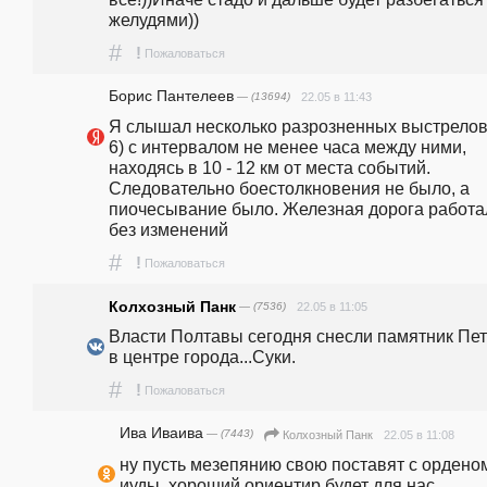
желудями))
#
!
Пожаловаться
Борис Пантелеев
— (13694)
22.05 в 11:43
Я слышал несколько разрозненных выстрелов 
6) с интервалом не менее часа между ними, 
находясь в 10 - 12 км от места событий. 
Следовательно боестолкновения не было, а 
пиочесывание было. Железная дорога работал
без изменений
#
!
Пожаловаться
Колхозный Панк
— (7536)
22.05 в 11:05
Власти Полтавы сегодня снесли памятник Петр
в центре города...Суки.
#
!
Пожаловаться
Ива Иваива
— (7443)
22.05 в 11:08
Колхозный Панк
ну пусть мезепянию свою поставят с орденом
иуды, хороший ориентир будет для нас.. 