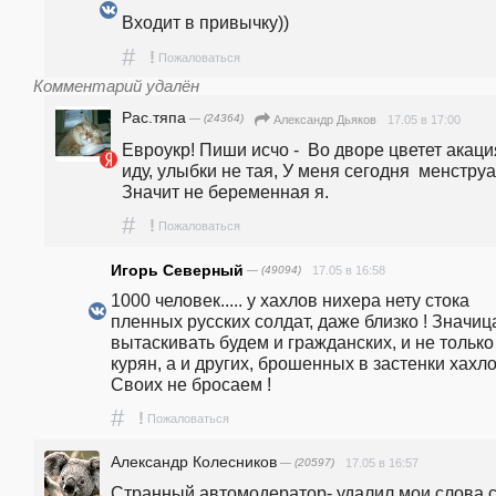
Входит в привычку))
#
!
Пожаловаться
Комментарий удалён
Рас.тяпа
— (24364)
17.05 в 17:00
Александр Дьяков
Евроукр! Пиши исчо -  Во дворе цветет акация
иду, улыбки не тая, У меня сегодня  менструа
Значит не беременная я.
#
!
Пожаловаться
Игорь Северный
— (49094)
17.05 в 16:58
1000 человек..... у хахлов нихера нету стока 
пленных русских солдат, даже близко ! Значица
вытаскивать будем и гражданских, и не только 
курян, а и других, брошенных в застенки хахлов
Своих не бросаем !   
#
!
Пожаловаться
Александр Колесников
— (20597)
17.05 в 16:57
Странный автомодератор- удалил мои слова с