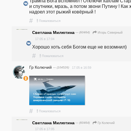
Трампа Бога вспомнил ! Отключи хахлам Старл
и спутники, мразь, а потом звони Путину ! Как ж
надоел этот рыжий ковёрный !  
#
!
Пожаловаться
Светлана Милютина
— (60464)
Игорь Северный
17.05 в 17:04
Хорошо хоть себя Богом еще не возомнил)
#
!
Пожаловаться
Гр Колючий
— (104526)
17.05 в 16:59
#
!
Пожаловаться
Светлана Милютина
— (60464)
Гр Колючий
17.05 в 17:05