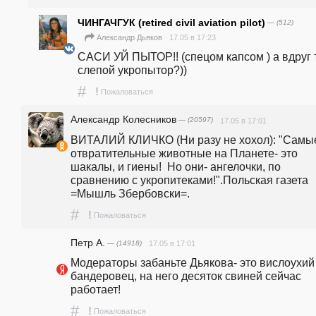
ЧИНГАЧГУК (retired civil aviation pilot)
— (512)
17.05 в 17:23
Александр Дьяков
САСИ УЙ ПЫТОР!! (спецом капсом ) а вдруг т
слепой укропытор?))
#
!
Пожаловаться
Александр Колесников
— (20597)
17.05 в 17:01
ВИТАЛИЙ КЛИЧКО (Ни разу не хохол): "Самые
отвратительные животные на Планете- это 
шакалы, и гиены!  Но они- ангелочки, по 
сравнению с укропитеками!".Польская газета 
=Мышль Збербовски=.
#
!
Пожаловаться
Петр А.
— (14918)
17.05 в 17:01
Модераторы забаньте Дьякова- это вислоухий 
бандеровец, на него десяток свиней сейчас 
работает!
#
!
Пожаловаться