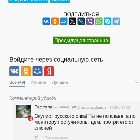
ПОДЕЛИТЬСЯ
Предыдущая страница
Войдите через социальную сеть
Все
(49)
Ранние
Лучшие
Комментарий удалён
Рас.тяпа
— (24364)
17.05 в 17:08
Александр Дьяков
Окулист русского очка! Ты не по клаве, а по 
монитору постучи копытцем, протри его от 
слюней
#
!
Пожаловаться