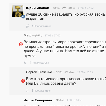
Юрий Иванов
— (8800)
17.05 в 17:02
Петр А.
лучше 10 свиней забанить, но русская весна 
выдает их
#
!
Пожаловаться
Макс
— (9631)
17.05 в 17:00
Во многих странах мира проходят соревнован
по дронам, типа "гонки на дронах", "погони" и т
далее. А у нас тишина. Нам это всё на фиг не 
нужно.
#
!
Пожаловаться
Сергей Ткаченко
— (-768)
17.05 в 20:53
Макс
Вам кто то мешает организовать такие гонки?
Или Вы лишь советы даете?
#
!
Пожаловаться
Игорь Северный
— (49094)
17.05 в 16:59