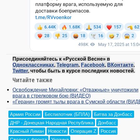
Присоединяйтесь к «Русской Весне» в
Одноклассниках
,
Telegram
,
Facebook
,
ВКонтакте
,
Twitter
, чтобы быть в курсе последних новостей.
Читайте также
Освобождение Михайловки: «Отважные» уничтожили
врага в стрелковом бою (ВИДЕО)
«Герани» громят тылы врага в Сумской области (ВИД
Армия России
Беспилотник (БПЛА)
Битва за Донбасс
ДНР - Донецкая Народная Республика
Донбасс
Красный Лиман
Новости
Операция Z
Россия
Сводки с фронта
Украина