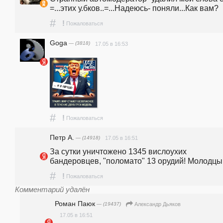
=...этих у.бков..=...Надеюсь- поняли...Как вам?
#
!
Пожаловаться
Goga
— (3818)
17.05 в 16:53
#
!
Пожаловаться
Петр А.
— (14918)
17.05 в 16:51
За сутки уничтожено 1345 вислоухих 
бандеровцев, "поломато" 13 орудий! Молодцы
#
!
Пожаловаться
Комментарий удалён
Роман Паюк
— (19437)
Александр Дьяков
17.05 в 16:51