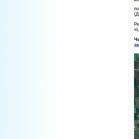
по
(Д
Ре
«Ц
Ч
з