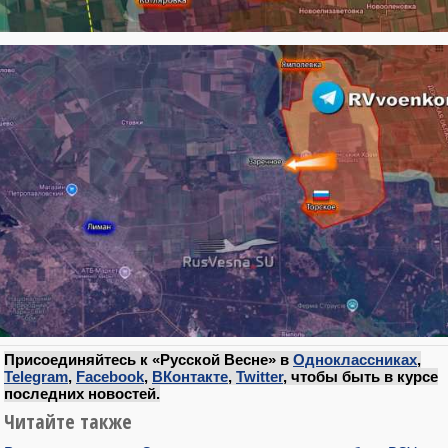
Присоединяйтесь к «Русской Весне» в
Одноклассниках
,
Telegram
,
Facebook
,
ВКонтакте
,
Twitter
, чтобы быть в курсе
последних новостей.
Читайте также