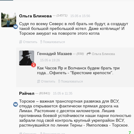
Ольга Блинова
— (14571)
15.05 в 15:56
Судя по всему Северс в лоб брать не будут, а создадут 
такой большой пребольшой котел. Даже котёлище! И 
Торское аккурат на повороте этого котла
#
!
Ответить
Пожаловаться
Геннадий Мазаев
— (558)
Ольга Блинова
15.05 в 19:26
Как Часов Яр и Волчанск будем брать три 
года...Офигеть - "Брестские крепости".
#
!
Ответить
Пожаловаться
Рэйчел
— (81841)
15.05 в 11:35
Торское – важная транспортная развязка для ВСУ, 
откуда открывается фактически прямая дорога на 
Лиман. Растояние с десяток километров. Лишив 
противника боевой устойчивости наши парни полностью 
забрали под свой контроль крупный укрепрайон ВСУ, 
растянувшийся по линии Терны - Ямполовка - Торское.
7
#
!
Ответить
Пожаловаться