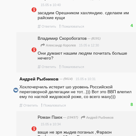
15.05 в 10:40
засадим Орешником хахляндию. сделаем им 
райские кущи 
4
#
!
Ответить
Пожаловаться
Владимир Скоробогатов
— (8191)
15.05 в 12:30
Александр Королев
Они думают нашим людям почитать больше 
нечего?
#
!
Ответить
Пожаловаться
Андрей Рыбников
— (5614)
15.05 в 10:31
Хохлочерчиль истерит шо уровень Российской 
переговорной делегации не тот...))) Вот это ВВП влепил 
ему по наглой жидовской роже, со всего маху)))
8
#
!
Ответить
Пожаловаться
Роман Паюк
— (19437)
Андрей Рыбников
15.05 в 10:34
ваще не зря жыдив поганых ,Фараон 