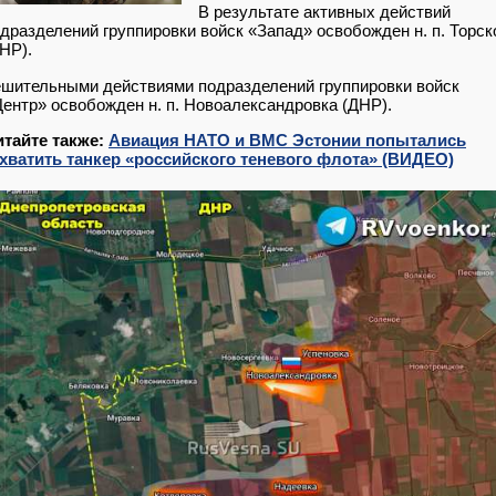
В результате активных действий
дразделений группировки войск «Запад» освобожден н. п. Торск
НР).
шительными действиями подразделений группировки войск
ентр» освобожден н. п. Новоалександровка (ДНР).
итайте также:
Авиация НАТО и ВМС Эстонии попытались
ахватить танкер «российского теневого флота» (ВИДЕО)