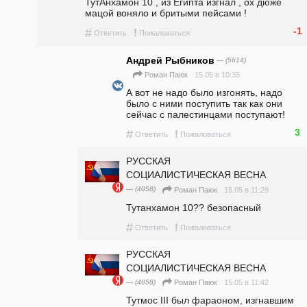
ТутАнхамон 10 , из Египта изгнал , ох дюже 
мацой воняло и бритыми пейсами !  
-1
#
!
Ответить
Пожаловаться
Андрей Рыбников
— (5614)
15.05 в 10:35
Роман Паюк
А вот не надо было изгонять, надо 
было с ними поступить так как они 
сейчас с палестинцами поступают!
3
#
!
Ответить
Пожаловаться
РУССКАЯ
СОЦИАЛИСТИЧЕСКАЯ ВЕСНА
— (4058)
15.05 в 11:29
Роман Паюк
Тутанхамон 10?? безопасный 
#
!
Ответить
Пожаловаться
РУССКАЯ
СОЦИАЛИСТИЧЕСКАЯ ВЕСНА
— (4058)
15.05 в 11:42
Роман Паюк
Тутмос III был фараоном, изгнавшим 