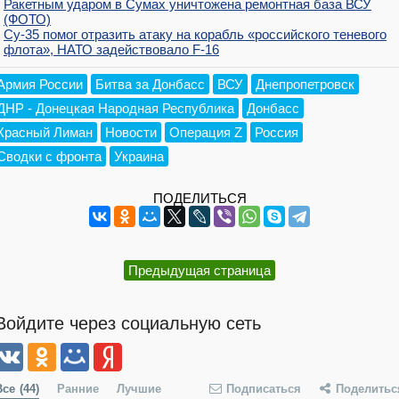
Ракетным ударом в Сумах уничтожена ремонтная база ВСУ
(ФОТО)
Су-35 помог отразить атаку на корабль «российского теневого
флота», НАТО задействовало F-16
Армия России
Битва за Донбасс
ВСУ
Днепропетровск
ДНР - Донецкая Народная Республика
Донбасс
Красный Лиман
Новости
Операция Z
Россия
Сводки с фронта
Украина
ПОДЕЛИТЬСЯ
Предыдущая страница
Войдите через социальную сеть
Все
(44)
Ранние
Лучшие
Подписаться
Поделитьс