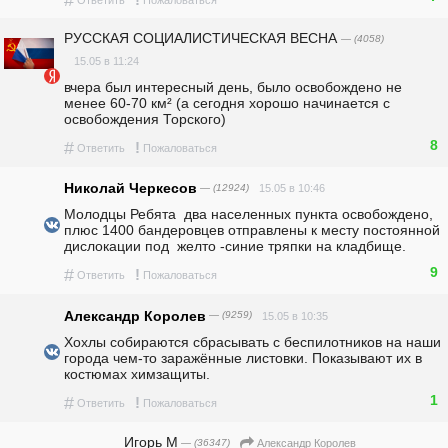
РУССКАЯ СОЦИАЛИСТИЧЕСКАЯ ВЕСНА
— (4058)
15.05 в 11:24
вчера был интересный день, было освобождено не 
менее 60-70 км² (а сегодня хорошо начинается с 
освобождения Торского) 
8
#
!
Ответить
Пожаловаться
Николай Черкесов
— (12924)
15.05 в 10:46
Молодцы Ребята  два населенных пункта освобождено, 
плюс 1400 бандеровцев отправлены к месту постоянной 
дислокации под  желто -синие тряпки на кладбище.
9
#
!
Ответить
Пожаловаться
Александр Королев
— (9259)
15.05 в 10:35
Хохлы собираются сбрасывать с беспилотников на наши 
города чем-то заражённые листовки. Показывают их в 
костюмах химзащиты.
1
#
!
Ответить
Пожаловаться
Игорь М
— (36347)
Александр Королев