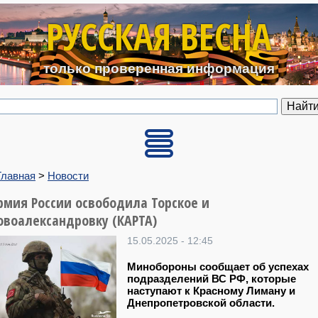
Перейти к основному содерж
РУССКАЯ ВЕСНА
только проверенная информация
Главная
>
Новости
рмия России освободила Торское и
овоалександровку (КАРТА)
15.05.2025 - 12:45
Минобороны сообщает об успехах
подразделений ВС РФ, которые
наступают к Красному Лиману и
Днепропетровской области.