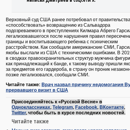
Верховный суд США ранее потребовал от правительств
«способствовать» возвращению из Сальвадора
подозреваемого в преступлениях Килмара Абрего Гарси
легализовавшегося после нарушения правил пересечен
границы и воспитывающего ребенка с психическим
расстройством. Как сообщали американские СМИ, Гарси
якобы выслали из США с техническими ошибками. В 201
в сводках правоохранительных структур мужчина фигур
как принадлежащий к банде, к такому выводу пришли як
за предметов его гардероба, в страну он проник незаконн
позже легализовался, сообщали СМИ.
Читайте также:
Врач назвал причину недомогания Ву
прервавшего визит в США
Присоединяйтесь к «Русской Весне» в
Одноклассниках
,
Telegram
,
Facebook
,
ВКонтакте
,
Twitter
, чтобы быть в курсе последних новостей.
Читайте также