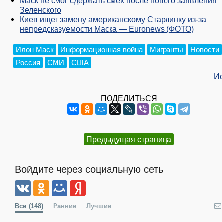
Маск не смог сдержать смех после нового заявления
Зеленского
Киев ищет замену американскому Старлинку из-за
непредсказуемости Маска — Euronews (ФОТО)
Илон Маск
Информационная война
Мигранты
Новости
Россия
СМИ
США
И
ПОДЕЛИТЬСЯ
Предыдущая страница
Войдите через социальную сеть
Все
(148)
Ранние
Лучшие