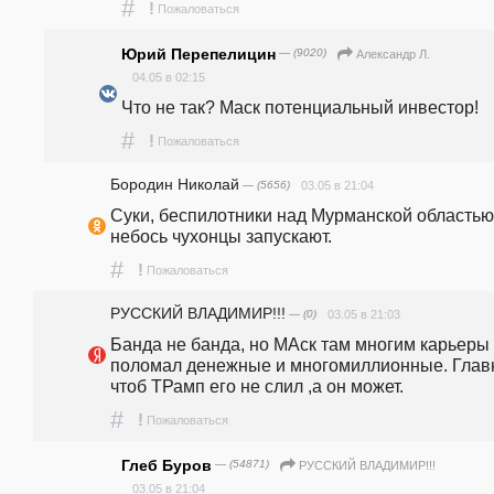
#
!
Пожаловаться
Юрий Перепелицин
— (9020)
Александр Л.
04.05 в 02:15
Что не так? Маск потенциальный инвестор!
#
!
Пожаловаться
Бородин Николай
— (5656)
03.05 в 21:04
Суки, беспилотники над Мурманской областью 
небось чухонцы запускают.
#
!
Пожаловаться
РУССКИЙ ВЛАДИМИР!!!
— (0)
03.05 в 21:03
Банда не банда, но МАск там многим карьеры 
поломал денежные и многомиллионные. Главн
чтоб ТРамп его не слил ,а он может.
#
!
Пожаловаться
Глеб Буров
— (54871)
РУССКИЙ ВЛАДИМИР!!!
03.05 в 21:04