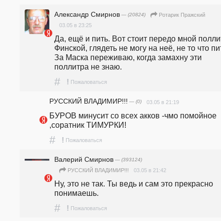
Александр Смирнов
— (20824)
Ротарик Пражский
03.05 в 23:25
Да, ещё и пить. Вот стоит передо мной полли
Финской, глядеть не могу на неё, не то что пит
За Маска переживаю, когда замахну эти 
поллитра не знаю.
#
!
Пожаловаться
РУССКИЙ ВЛАДИМИР!!!
— (0)
03.05 в 21:19
БУРОВ минусит со всех акков -чмо помойное 
,соратник ТИМУРКИ!
#
!
Пожаловаться
Валерий Смирнов
— (393124)
03.05 в 21:42
РУССКИЙ ВЛАДИМИР!!!
Ну, это не так. Ты ведь и сам это прекрасно 
понимаешь.
#
!
Пожаловаться