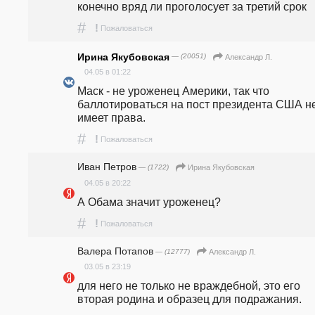
конечно вряд ли проголосует за третий срок
#
!
Пожаловаться
Ирина Якубовская
— (20051)
Александр Л.
04.05 в 01:22
Маск - не уроженец Америки, так что 
баллотироваться на пост президента США не
имеет права.
#
!
Пожаловаться
Иван Петров
— (1722)
Ирина Якубовская
04.05 в 20:22
А Обама значит уроженец?
#
!
Пожаловаться
Валера Потапов
— (12777)
Александр Л.
03.05 в 23:19
для него не только не враждебной, это его 
вторая родина и образец для подражания.