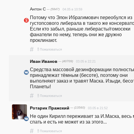
Антон С
— (5847)
04.05 в 10:59
Потому что Элон Ибрагимович переобулся из 
густопсового либерала в такого же консервато
Если кто забыл, раньше либерасты/гомосеки 
фанатели по нему, теперь они же дружно 
проклинают.
#
!
Пожаловаться
Иван Иванов
— (40709)
03.05 в 22:21
Средства массовой дезинформации полность
принадлежат тёмным (бесоте), поэтому они 
выполняют заказ и травят Маска. Изыди, бесота
Планеты!
#
!
Пожаловаться
Ротарик Пражский
— (13560)
03.05 в 21:52
Не один Кирилл переживает за И.Маска, весь 
спать и есть не может из за этого... 
#
!
Пожаловаться