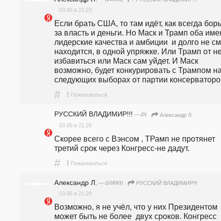
03.05 в 21:23
Если брать США, то там идёт, как всегда борь
за власть и деньги. Но Маск и Трамп оба име
лидерские качества и амбиции  и долго не смо
находится, в одной упряжке. Или Трамп от не
избавиться или Маск сам уйдет. И Маск 
возможно, будет конкурировать с Трампом на
следующих выборах от партии консерваторо
#
!
Пожаловаться
РУССКИЙ ВЛАДИМИР!!!
— (0)
Александр Л.
03.05 в 21:26
Скорее всего с Вэнсом , ТРамп не протянет 
третий срок через Конгресс-не дадут.
#
!
Пожаловаться
Александр Л.
— (10893)
РУССКИЙ ВЛАДИМИР!!!
03.05 в 21:29
Возможно, я не учёл, что у них Президентом 
может быть не более  двух сроков. Конгресс 