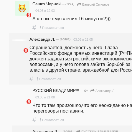
Сашко Черной
— (1214)
Валерий Смирнов
04.05 в 12:03
А кто же ему влепил 16 минусов?)))
#
!
Пожаловаться
Александр Л.
— (10893)
03.05 в 21:05
Спрашивается, должность у него- Глава 
Российского фонда прямых инвестиций (РФПИ)
должен задаваться российскими экономически
вопросами, а у него голова забита борьбой за 
власть в другой стране, враждебной для Росси
#
!
Пожаловаться
РУССКИЙ ВЛАДИМИР!!!
— (0)
Александр Л.
03.05 в 21:08
Что то там произошло,что его неожиданно на
переговоры поставили.
#
!
Пожаловаться
Александр Л.
— (10893)
РУССКИЙ ВЛАДИМИР!!!