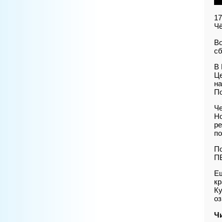
17
Чё
Во
сб
В 
Це
на
По
Че
Но
ре
по
По
П
Ещ
кр
Ку
оз
Ч