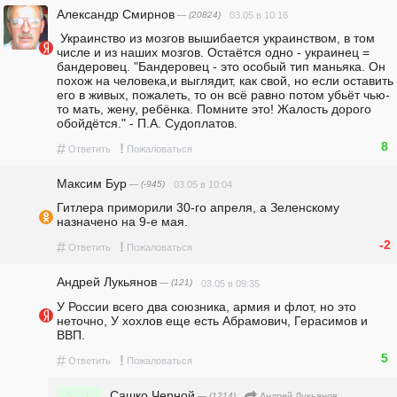
Александр Смирнов
— (20824)
03.05 в 10:16
 Украинство из мозгов вышибается украинством, в том 
числе и из наших мозгов. Остаётся одно - украинец = 
бандеровец. "Бандеровец - это особый тип маньяка. Он 
похож на человека,и выглядит, как свой, но если оставить 
его в живых, пожалеть, то он всё равно потом убьёт чью-
то мать, жену, ребёнка. Помните это! Жалость дорого 
обойдётся." - П.А. Судоплатов.
8
#
!
Ответить
Пожаловаться
Максим Бур
— (-945)
03.05 в 10:04
Гитлера приморили 30-го апреля, а Зеленскому 
назначено на 9-е мая.
-2
#
!
Ответить
Пожаловаться
Андрей Лукьянов
— (121)
03.05 в 09:35
У России всего два союзника, армия и флот, но это 
неточно, У хохлов еще есть Абрамович, Герасимов и 
ВВП. 
5
#
!
Ответить
Пожаловаться
Сашко Черной
— (1214)
Андрей Лукьянов