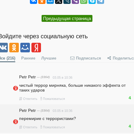
Предыдущая страница
Войдите через социальную сеть
Все
(216)
Ранние
Лучшие
Подписаться
Поделитьс
Petr Petr
— (3364)
03.05 в 10:36
чистый террор мирняка, больше никакого эффекта от 
таких ударов
4
#
!
Ответить
Пожаловаться
Petr Petr
— (3364)
03.05 в 10:36
перемирие с террористами? 
4
#
!
Ответить
Пожаловаться