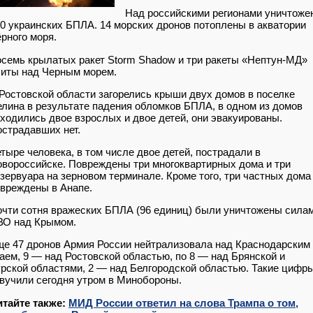
Над российскими регионами уничтоже
0 украинских БПЛА. 14 морских дронов потоплены в акватории
рного моря.
семь крылатых ракет Storm Shadow и три ракеты «Нептун-МД»
иты над Черным морем.
Ростовской области загорелись крыши двух домов в поселке
лина в результате падения обломков БПЛА, в одном из домов
ходились двое взрослых и двое детей, они эвакуированы.
страдавших нет.
тыре человека, в том числе двое детей, пострадали в
вороссийске. Повреждены три многоквартирных дома и три
зервуара на зерновом терминале. Кроме того, три частных дома
вреждены в Анапе.
чти сотня вражеских БПЛА (96 единиц) были уничтожены сила
ВО над Крымом.
е 47 дронов Армия России нейтрализовала над Краснодарским
аем, 9 — над Ростовской областью, по 8 — над Брянской и
рской областями, 2 — над Белгородской областью. Такие цифр
вучили сегодня утром в Минобороны.
итайте также:
МИД России ответил на слова Трампа о том,