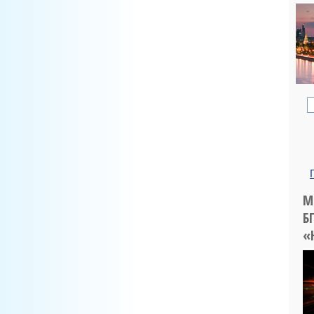
М
Б
«