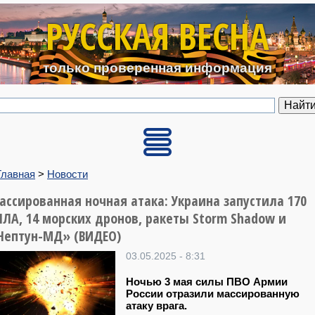
Перейти к основному содерж
РУССКАЯ ВЕСНА
только проверенная информация
Главная
>
Новости
ассированная ночная атака: Украина запустила 170
ПЛА, 14 морских дронов, ракеты Storm Shadow и
Нептун-МД» (ВИДЕО)
03.05.2025 - 8:31
Ночью 3 мая силы ПВО Армии
России отразили массированную
атаку врага.