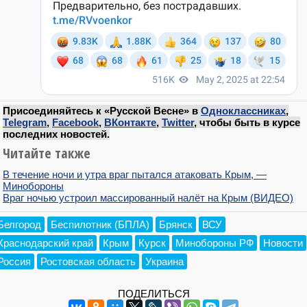
Присоединяйтесь к «Русской Весне» в
Одноклассниках
,
Telegram
,
Facebook
,
ВКонтакте
,
Twitter
, чтобы быть в курсе
последних новостей.
Читайте также
В течение ночи и утра враг пытался атаковать Крым, —
Минобороны
Враг ночью устроил массированный налёт на Крым (ВИДЕО)
Белгород
Беспилотник (БПЛА)
Брянск
ВСУ
Краснодарский край
Крым
Курск
Минобороны РФ
Новости
Россия
Ростовская область
Украина
ПОДЕЛИТЬСЯ