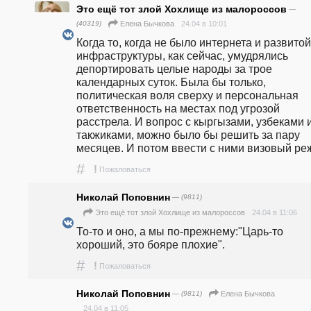
Это ещё тот злой Хохлище из малороссов
—
(40319)
24.04 в 10:01
Елена Бычкова
Когда то, когда не было интернета и развитой 
инфраструктуры, как сейчас, умудрялись 
депортировать целые народы за трое 
календарных суток. Была бы только, 
политическая воля сверху и персональная 
ответственность на местах под угрозой 
расстрела. И вопрос с кыргызами, узбеками и
такжиками, можно было бы решить за пару 
месяцев. И потом ввести с ними визовый ре
#
!
Пожаловаться
Николай Поповнин
— (9811)
24.04 в 11:06
Это ещё тот злой Хохлище из малороссов
То-то и оно, а мы по-прежнему:"Царь-то 
хороший, это бояре плохие".
#
!
Пожаловаться
Николай Поповнин
— (9811)
Елена Бычкова
24.04 в 11:05