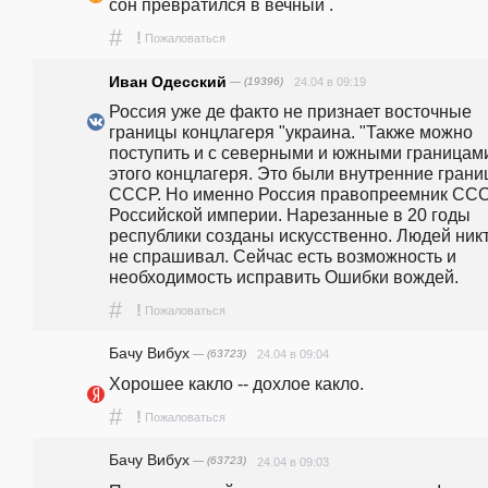
сон превратился в вечный .
#
!
Пожаловаться
Иван Одесский
— (19396)
24.04 в 09:19
Россия уже де факто не признает восточные 
границы концлагеря "украина. "Также можно 
поступить и с северными и южными границами
этого концлагеря. Это были внутренние границ
СССР. Но именно Россия правопреемник ССС
Российской империи. Нарезанные в 20 годы 
республики созданы искусственно. Людей никт
не спрашивал. Сейчас есть возможность и 
необходимость исправить Ошибки вождей.
#
!
Пожаловаться
Бачу Вибух
— (63723)
24.04 в 09:04
Хорошее какло -- дохлое какло.
#
!
Пожаловаться
Бачу Вибух
— (63723)
24.04 в 09:03