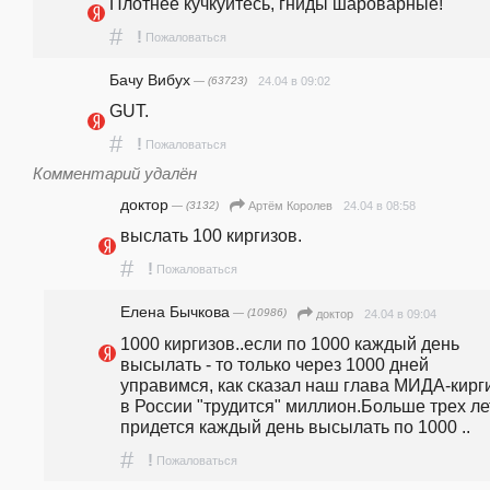
Плотнее кучкуйтесь, гниды шароварные!
#
!
Пожаловаться
Бачу Вибух
— (63723)
24.04 в 09:02
GUT.
#
!
Пожаловаться
Комментарий удалён
доктор
— (3132)
24.04 в 08:58
Артём Королев
выслать 100 киргизов.
#
!
Пожаловаться
Елена Бычкова
— (10986)
24.04 в 09:04
доктор
1000 киргизов..если по 1000 каждый день  
высылать - то только через 1000 дней 
управимся, как сказал наш глава МИДА-кирги
в России "трудится" миллион.Больше трех лет
придется каждый день высылать по 1000 ..
#
!
Пожаловаться