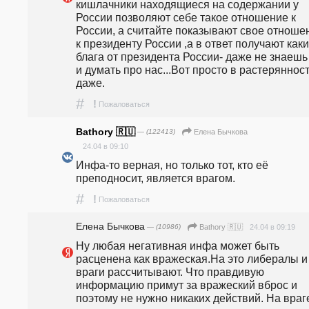
кишлачники находящиеся на содержании у 
России позволяют себе такое отношение к 
России, а считайте показывают свое отношен
к президенту России ,а в ответ получают какие
блага от президента России- даже не знаешь 
и думать про нас...Вот просто в растерянност
даже.
#
!
Пожаловаться
Bathory 🇷🇺
— (122413)
Елена Бычкова
24.04 в 09:10
Инфа-то верная, но только тот, кто её 
преподносит, является врагом.
#
!
Пожаловаться
Елена Бычкова
— (10986)
24.04 в 09:19
Bathory 🇷🇺
Ну любая негативная инфа может быть 
расценена как вражеская.На это либералы и 
враги рассчитывают. Что правдивую 
информацию примут за вражеский вброс и 
поэтому не нужно никаких действий. На враге