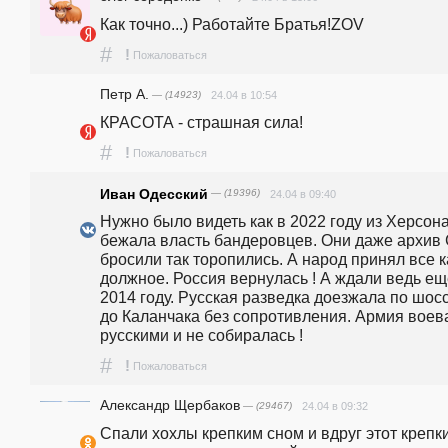
Как точно...) Работайте Братья!ZOV
#
!
Пожаловаться
Петр А.
— (14923)
24.04 в 10:54
КРАСОТА - страшная сила!
#
!
Пожаловаться
Иван Одесский
— (19396)
24.04 в 09:40
Нужно было видеть как в 2022 году из Херсона
бежала власть бандеровцев. Они даже архив 
бросили так торопились. А народ принял все ка
должное. Россия вернулась ! А ждали ведь еще
2014 году. Русская разведка доезжала по шосс
до Каланчака без сопротивления. Армия воева
русскими и не собиралась !
#
!
Пожаловаться
Александр Щербаков
— (29467)
24.04 в 09:32
Спали хохлы крепким сном и вдруг этот крепки