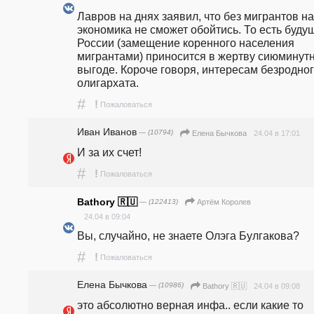
Лавров на днях заявил, что без мигрантов на
экономика не сможет обойтись. То есть будущ
России (замещение коренного населения 
мигрантами) приносится в жертву сиюминутн
выгоде. Короче говоря, интересам безродног
олигархата.
#
!
Пожаловаться
Иван Иванов
— (10794)
24.04 в 17:01
Елена Бычкова
И за их счет!
#
!
Пожаловаться
Bathory 🇷🇺
— (122413)
Артём Королев
24.04 в 09:04
Вы, случайно, не знаете Олэга Булгакова?
#
!
Пожаловаться
Елена Бычкова
— (10986)
24.04 в 09:08
Bathory 🇷🇺
это абсолютно верная инфа.. если какие то 