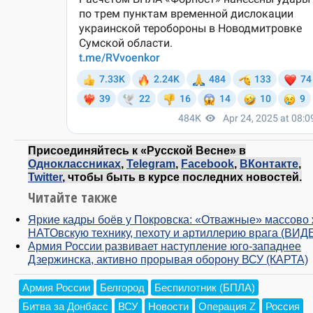
Присоединяйтесь к «Русской Весне» в
Одноклассниках
,
Telegram
,
Facebook
,
ВКонтакте
,
Twitter
, чтобы быть в курсе последних новостей.
Читайте также
Яркие кадры боёв у Покровска: «Отважные» массово 
НАТОвскую технику, пехоту и артиллерию врага (ВИД
Армия России развивает наступление юго-западнее
Дзержинска, активно прорывая оборону ВСУ (КАРТА)
Армия России
Белгород
Беспилотник (БПЛА)
Битва за Донбасс
ВСУ
Новости
Операция Z
Россия