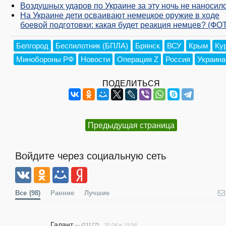
Воздушных ударов по Украине за эту ночь не наносил
На Украине дети осваивают немецкое оружие в ходе
боевой подготовки: какая будет реакция немцев? (ФО
Белгород
Беспилотник (БПЛА)
Брянск
ВСУ
Крым
Ку
Минобороны РФ
Новости
Операция Z
Россия
Украина
ПОДЕЛИТЬСЯ
Предыдущая страница
Войдите через социальную сеть
Все
(98)
Ранние
Лучшие
Галант
— (21177)
20.04 в 19:56