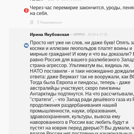
Через час перемирие закончится, уроды, пеняй
на себя.
#
!
Пожаловаться
Ирина Якубовская
— (20051)
20.04 в 17:25
Просто нет уже ни слов, ни даже букв! Опять за
косяки и иллюзии леопольдов платят воины и 
мирные граждане! И кому и что вы доказали? 
равно Россия для вашего разлюбезного Запада
страна-агрессор. Ультиматум вы, видишь ли, 
НАТО поставили - и таки неожиданно дождалис
ответа: даже Вермахт так не вооружали, как ВС
Тогда была Европа и пиндосы, теперь - даже 
австралийцы участвуют, скоро пингвины 
Антарктиды подтянутся. На что рассчитывали, 
"стратеги", - что Запад ради дешёвого газа из Р
продолжения раздербанивания нашей 
промышленности, науки, образования, 
здравоохранения, культуры, вывоза ему 
наворованного в России вас любить будут и 
пустят на коврик перед дверью?! Вы думали, чт
врагов России нет постоянных национальных 