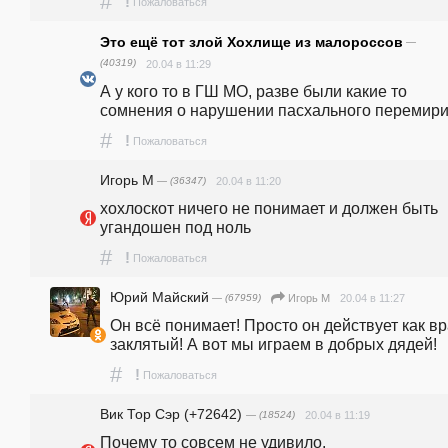
#
!
Пожаловаться
Это ещё тот злой Хохлище из малороссов
—
(40319)
20.04 в 11:29
А у кого то в ГШ МО, разве были какие то 
сомнения о нарушении пасхального перемир
#
!
Пожаловаться
Игорь М
— (36347)
20.04 в 11:20
хохлоскот ничего не понимает и должен быть 
угандошен под ноль 
#
!
Пожаловаться
Юрий Майский
— (67959)
20.04 в 11:27
Игорь М
Он всё понимает! Просто он действует как вра
заклятый! А вот мы играем в добрых дядей! 
#
!
Пожаловаться
Вик Тор Сэр (+72642)
— (18524)
20.04 в 11:19
Почему то совсем не удивило. 