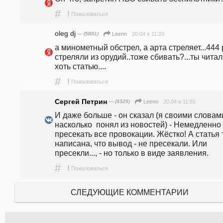
#
!
Пожаловаться
oleg dj
— (5881)
20.04 в 11:20
Leenn
а минометный обстрел, а арта стреляет...444 
стреляли из орудий..тоже сбивать?...ты читал 
хоть статью....
#
!
Пожаловаться
Сергей Петрин
— (4329)
20.04 в 11:55
Leenn
И даже больше - он сказал (я своими словами
насколько  понял из новостей) - Немедленно 
пресекать все провокации. Жёстко! А статья т
написана, что вывод - не пресекали. Или 
пресекли..., - но только в виде заявления.
#
!
Пожаловаться
СЛЕДУЮЩИЕ КОММЕНТАРИИ