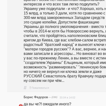
интересов и что всех там легко подкупить? 
Украину уже подкупали - и что? Хорошо, хоть н
15 млрд, а только 3 дали, хотя по сравнению с 
300-ми млрд замороженных Западом средств 
это сущие копейки. Допустили фашизацию 
Украины до полного умопомрачения - вместо то
чтобы в 2014-м хотя бы Новороссию вернуть, и
считали, что пройдётесь наполеоновским блиц
кригом до Киева, где вас хлебом-салом встрети
радостный "братский народ" и вынесет ключи о
"матери городов русских"? А вас, вернее, и нас
вами записали в агрессоры... Но виноват во в
у вас по-прежнему Ленин, а вы вместе с исти
"создателем Украины" Ельциным, который име
возможность "разминировать" "ленинскую бомб
но ничего не вернул ни клочка земли и даже 
РУССКИЙ Севастополь брату Кравчуку подари
ну совсем ни при чём...
#
!
Пожаловаться
Борис Федоров
— (196)
20.04 в 14:02
да вы че?! ожидали иного?