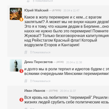
#
!
Пожаловаться
Юрий Майский
— (67959)
20.04 в 11:47
Какое в жопу перемирие и с кем...с врагом 
заклятым!? А может мы не внуки наших дедов!
Это я к тому, что нашим дедам в Берлине...оно 
наххх не нужно было это перемирие! Помните 
Жукова!? Только безоговорочная капитуляция 
над Рейхстагом Красный флаг! Который 
водрузили Егоров и Кантария!
#
!
Пожаловаться
Дима Пересветов
— (4036)
20.04 в 11:38
и долго мы в роли терпил и идиотов будем с эт
всякими очередными Минскими перемириями
#
!
Пожаловаться
Иван Иванов
— (10794)
20.04 в 11:37
Вся кровь на любителях "перемирий".Решили н
жизнях людей срубить себе политические коз