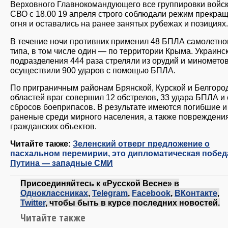
Верховного Главнокомандующего все группировки войск
СВО с 18.00 19 апреля строго соблюдали режим прекра
огня и оставались на ранее занятых рубежах и позициях
В течение ночи противник применил 48 БПЛА самолетно
типа, в том числе один — по территории Крыма. Украинс
подразделения 444 раза стреляли из орудий и минометов
осуществили 900 ударов с помощью БПЛА.
По приграничным районам Брянской, Курской и Белгоро
областей враг совершил 12 обстрелов, 33 удара БПЛА и
сбросов боеприпасов. В результате имеются погибшие и
раненые среди мирного населения, а также повреждени
гражданских объектов.
Читайте также:
Зеленский отверг предложение о
пасхальном перемирии, это дипломатическая побед
Путина — западные СМИ
Присоединяйтесь к «Русской Весне» в
Одноклассниках
,
Telegram
,
Facebook
,
ВКонтакте
,
Twitter
, чтобы быть в курсе последних новостей.
Читайте также