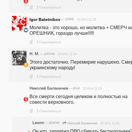
#
!
Пожаловаться
Igor Batetnikov
— (1846)
20.04 в 11:18
Молитва - это хорошо, но молитва + СМЕРЧ ил
ОРЕШНИК, гораздо лучше!!!!!
#
!
Пожаловаться
Н. М.
— (18704)
20.04 в 11:14
Этого достаточно. Перемирие нарушено. Смер
украинскому народу!
#
!
Пожаловаться
Николай Баланичев
— (614)
20.04 в 11:03
Все смерти сегодня целиком и полностью на 
совести верховного.
#
!
Пожаловаться
Leenn
— (63634)
20.04 в 11:09
Николай Баланичев
Он что, запретил ПВО сбивать беспилотники?.