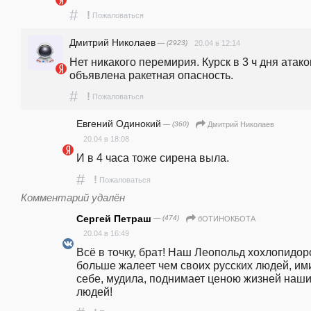
#
!
Пожаловаться
Дмитрий Николаев
— (2923)
20.04 в 12:14
Нет никакого перемирия. Курск в 3 ч дня атаков
объявлена ракетная опасность.
#
!
Пожаловаться
Евгений Одинокий
— (360)
Дмитрий Николаев
20.04 в 18:08
И в 4 часа тоже сирена выла.
#
!
Пожаловаться
Комментарий удалён
Сергей Петраш
— (474)
бОТИНОКБОТА
20.04 в 16:49
Всё в точку, брат! Наш Леопольд хохлопидоро
больше жалеет чем своих русских людей, им
себе, мудила, поднимает ценою жизней наши
людей!