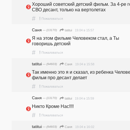
Хороший советский детский фильм. За 4-ре г
СВО десант, только на вертолетах
#
!
Пожаловаться
Саня
— (13170)
19.04 в 15:57
tatitui
Я на этом фильме Человеком стал, а Ты 
говоришь детский
#
!
Пожаловаться
tatitui
— (94603)
19.04 в 15:58
Саня
Так именно это я и сказал, из ребенка Челове
фильм про десант делает
#
!
Пожаловаться
Саня
— (13170)
19.04 в 15:59
tatitui
Никто Кроме Нас!!!!
#
!
Пожаловаться
tatitui
— (94603)
19.04 в 16:02
Саня