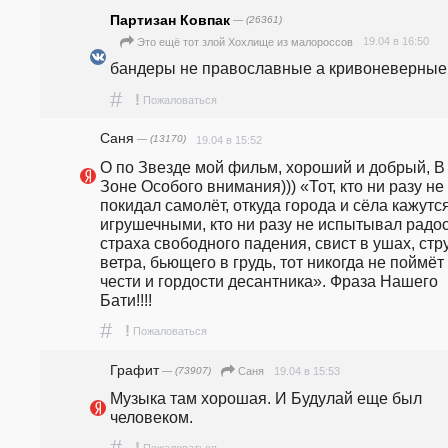
Партизан Ковпак
— (26361)
19.04 в 16:50
Это ещё тот злой Хохлище из малороссов
бандеры не православные а кривоневерные...
#
!
Пожаловаться
Саня
— (13170)
19.04 в 15:52
О по Звезде мой фильм, хороший и добрый, В 
Зоне Особого внимания))) «Тот, кто ни разу не 
покидал самолёт, откуда города и сёла кажутся
игрушечными, кто ни разу не испытывал радост
страха свободного падения, свист в ушах, стру
ветра, бьющего в грудь, тот никогда не поймёт 
чести и гордости десантника». Фраза Нашего 
Бати!!!!
#
!
Пожаловаться
Графит
— (73907)
19.04 в 15:53
Саня
Музыка там хорошая. И Будулай еще был 
человеком.
#