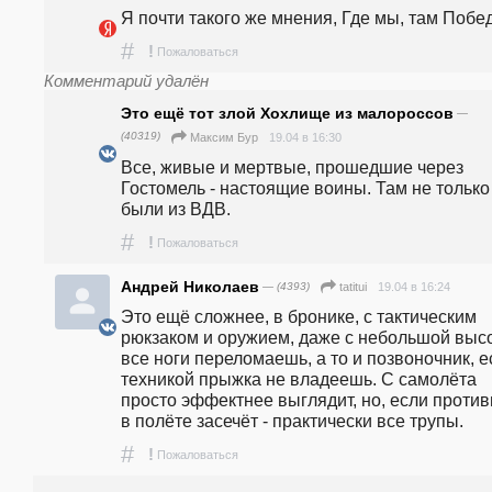
Я почти такого же мнения, Где мы, там Побе
#
!
Пожаловаться
Комментарий удалён
Это ещё тот злой Хохлище из малороссов
—
(40319)
19.04 в 16:30
Максим Бур
Все, живые и мертвые, прошедшие через 
Гостомель - настоящие воины. Там не только 
были из ВДВ.
#
!
Пожаловаться
Андрей Николаев
— (4393)
19.04 в 16:24
tatitui
Это ещё сложнее, в бронике, с тактическим 
рюкзаком и оружием, даже с небольшой высо
все ноги переломаешь, а то и позвоночник, ес
техникой прыжка не владеешь. С самолёта 
просто эффектнее выглядит, но, если противн
в полёте засечёт - практически все трупы.
#
!
Пожаловаться