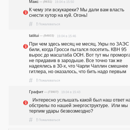
Макс
— (9631)
19.04 в 15:50
К чему эти вскукареки? Мы дали вам власть 
снести хутор на куй. Огонь! 
#
!
Пожаловаться
tatitui
— (94603)
19.04 в 15:46
При чем здесь месяц не месяц. Укры по ЗАЭС 
били, когда Гросси пытался посетить. КВН 95 
вырос до масштаба ООН. Вот тут мы проморга
не придавив в зародыше. Все точно так же 
надеялись в 30-х, что Чарли Чаплин смешнее 
гитлера, но оказалось, что бить надо первым
#
!
Пожаловаться
Графит
— (73907)
19.04 в 15:43
   Интересно услышать какой был наш ответ на 
обстрелы по нашей энергоструктуре.  Или мы 
терпим удары безвозмездно?
#
!
Пожаловаться