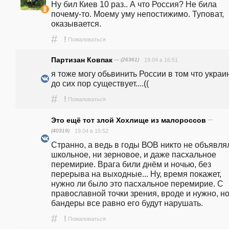
Ну бил Киев 10 раз.. А что Россия? Не била 
почему-то. Моему уму непостижимо. Туповат, 
оказывается.
#
!
Пожаловаться
Партизан Ковпак
— (26361)
19.04 в 16:51
я тоже могу обьвинить России в том что украин
до сих пор существует....((
#
!
Пожаловаться
Это ещё тот злой Хохлище из малороссов
—
(40319)
19.04 в 15:52
Странно, а ведь в годы ВОВ никто не объявлял
школьное, ни зерновое, и даже пасхальное 
перемирие. Врага били днём и ночью, без 
перерыва на выходные... Ну, время покажет, 
нужно ли было это пасхальное перемирие. С 
православной точки зрения, вроде и нужно, но
бандеры все равно его будут нарушать.
#
!
Пожаловаться