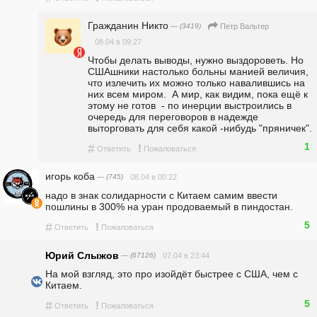
Гражданин Никто
— (3419)
Петр Вальтер
08.04 в 09:27
Чтобы делать выводы, нужно выздороветь. Но 
СШАшники настолько больны манией величия, 
что излечить их можно только навалившись на 
них всем миром.  А мир, как видим, пока ещё к 
этому не готов  - по инерции выстроились в 
очередь для переговоров в надежде 
выторговать для себя какой -нибудь "пряничек".
1
#
!
Ответить
Пожаловаться
игорь коба
— (745)
08.04 в 00:22
надо в знак солидарности с Китаем самим ввести 
пошлины в 300% на уран продоваемый в пиндостан.
5
#
!
Ответить
Пожаловаться
Юрий Слыжов
— (67126)
07.04 в 23:44
На мой взгляд, это про изойдёт быстрее с США, чем с 
Китаем.
5
#
!
Ответить
Пожаловаться