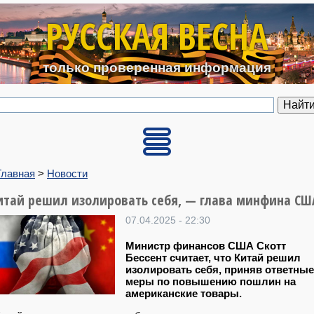
Перейти к основному содерж
РУССКАЯ ВЕСНА
только проверенная информация
Главная
>
Новости
итай решил изолировать себя, — глава минфина СШ
07.04.2025 - 22:30
Министр финансов США Скотт
Бессент считает, что Китай решил
изолировать себя, приняв ответные
меры по повышению пошлин на
американские товары.