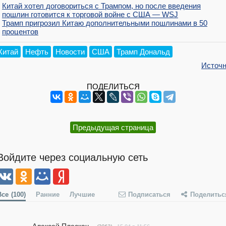
Китай хотел договориться с Трампом, но после введения
пошлин готовится к торговой войне с США — WSJ
Трамп пригрозил Китаю дополнительными пошлинами в 50
процентов
Китай
Нефть
Новости
США
Трамп Дональд
Источн
ПОДЕЛИТЬСЯ
Предыдущая страница
Войдите через социальную сеть
Все
(100)
Ранние
Лучшие
Подписаться
Поделитьс
Алексей Плескач