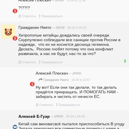
— (2062)
15.04 в 11:56
?!??!?
#
!
Ответить
Пожаловаться
Гражданин Никто
— (3419)
08.04 в 09:20
Хитропопые китайцы дождались своей очереди.  
Скурпулезно соблюдали все санкции против России в 
надежде,  что их не коснется десница гегемона.  
Дескать,  Россию гнобят потому что она конфликт 
развязала, а нас не будут, нас-то за что?  
3
#
!
Ответить
Пожаловаться
Алексей Плескач
— (2062)
15.04 в 11:57
Гражданин Никто
Ну вот! Если они так делали, то так делать 
придётся прекращать. И ПОМОГАТЬ НАМ - 
забирать и чистить от нечисти ЕС.
#
!
Ответить
Пожаловаться
Алексей Е-Гуар
— (2662)
08.04 в 08:46
Китай сам виноват,всё пытался приспособиться.В угоду 
Запада заморозил все совместные проекты с нами,а 