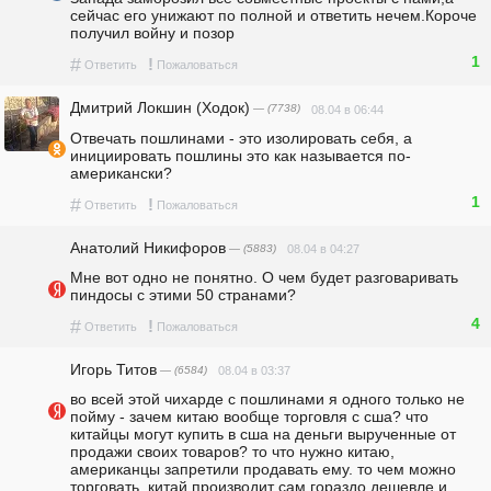
сейчас его унижают по полной и ответить нечем.Короче 
получил войну и позор
1
#
!
Ответить
Пожаловаться
Дмитрий Локшин (Ходок)
— (7738)
08.04 в 06:44
Отвечать пошлинами - это изолировать себя, а 
инициировать пошлины это как называется по-
американски?
1
#
!
Ответить
Пожаловаться
Анатолий Никифоров
— (5883)
08.04 в 04:27
Мне вот одно не понятно. О чем будет разговаривать 
пиндосы с этими 50 странами?
4
#
!
Ответить
Пожаловаться
Игорь Титов
— (6584)
08.04 в 03:37
во всей этой чихарде с пошлинами я одного только не 
пойму - зачем китаю вообще торговля с сша? что 
китайцы могут купить в сша на деньги вырученные от 
продажи своих товаров? то что нужно китаю, 
американцы запретили продавать ему. то чем можно 
торговать, китай производит сам гораздо дешевле и 