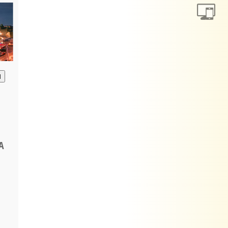
анию
А