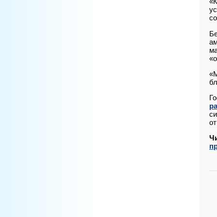
«К
ус
со
Бе
ам
ма
«о
«М
бл
Го
р
си
от
Ч
п