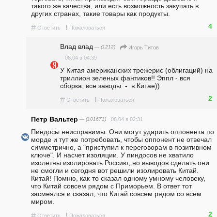
такого же качества, или есть возможность закупать в 
других странах, такие товары как продукты.
4
#
!
Ответить
Пожаловаться
Влад влад
— (1212)
Игорь Титов
08.04 в 04:39
У Китая американских трежерис (облигаций) на 
триллион зеленых фантиков!! Эппл - вся 
сборка, все заводы  -  в Китае))
2
#
!
Ответить
Пожаловаться
Петр Вальтер
— (101673)
08.04 в 02:31
Пиндосы неисправимы. Они могут ударить оппонента по 
морде и тут же потребовать, чтобы оппонент не отвечал 
симметрично, а "приступил к переговорам в позитивном 
ключе". И насчет изоляции. У пиндосов не хватило 
изолетны изолировать Россию, но выводов сделать они 
не смогли и сегодня вот решили изолировать Китай. 
Китай! Помню, как-то сказал одному умному человеку, 
что Китай совсем рядом с Приморьем. В ответ тот 
засмеялся и сказал, что Китай совсем рядом со всем 
миром.
2
#
!
Ответить
Пожаловаться