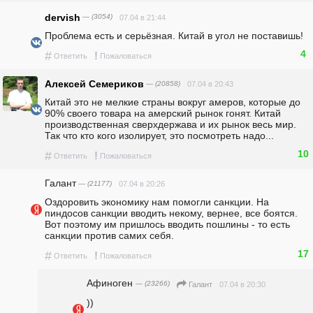
dervish
— (3054)
07.04 в 21:44
Проблема есть и серьёзная. Китай в угол не поставишь!
4
#
!
Ответить
Пожаловаться
Алексей Семериков
— (20858)
07.04 в 20:43
Китай это не мелкие страны вокруг амеров, которые до 
90% своего товара на амерский рынок гонят. Китай 
производственная сверхдержава и их рынок весь мир. 
Так что кто кого изолирует, это посмотреть надо...
10
#
!
Ответить
Пожаловаться
Галант
— (21177)
07.04 в 20:26
Оздоровить экономику нам помогли санкции. На 
пиндосов санкции вводить некому, вернее, все боятся. 
Вот поэтому им пришлось вводить пошлины - то есть 
санкции против самих себя.
17
#
!
Ответить
Пожаловаться
Афиноген
— (23266)
07.04 в 20:30
Галант
))