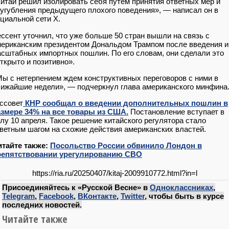
итай решил изолировать себя путем принятия ответных мер и
угубления предыдущего плохого поведения», — написал он в
циальной сети Х.
ссент уточнил, что уже больше 50 стран вышли на связь с
ериканским президентом Дональдом Трампом после введения 
сштабных импортных пошлин. По его словам, они сделали это
ткрыто и позитивно».
ы с нетерпением ждем конструктивных переговоров с ними в
ижайшие недели», — подчеркнул глава американского минфина
ссовет
КНР сообщал о введении дополнительных пошлин в
азмере 34% на все товары из США.
Постановление вступает в
лу 10 апреля. Такое решение китайского регулятора стало
ветным шагом на схожие действия американских властей.
итайте также:
Посольство России обвинило Лондон в
репятствовании урегулированию СВО
https://ria.ru/20250407/kitaj-2009910772.html?in=l
Присоединяйтесь к «Русской Весне» в
Одноклассниках
,
Telegram
,
Facebook
,
ВКонтакте
,
Twitter
, чтобы быть в курсе
последних новостей.
Читайте также