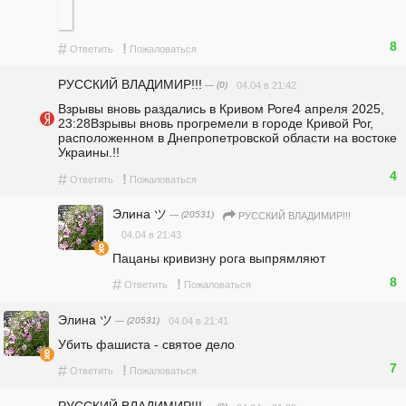
8
#
!
Ответить
Пожаловаться
РУССКИЙ ВЛАДИМИР!!!
— (0)
04.04 в 21:42
Взрывы вновь раздались в Кривом Роге4 апреля 2025, 
23:28Взрывы вновь прогремели в городе Кривой Рог, 
расположенном в Днепропетровской области на востоке 
Украины.!!
4
#
!
Ответить
Пожаловаться
Элина ツ
— (20531)
РУССКИЙ ВЛАДИМИР!!!
04.04 в 21:43
Пацаны кривизну рога выпрямляют
8
#
!
Ответить
Пожаловаться
Элина ツ
— (20531)
04.04 в 21:41
Убить фашиста - святое дело 
7
#
!
Ответить
Пожаловаться