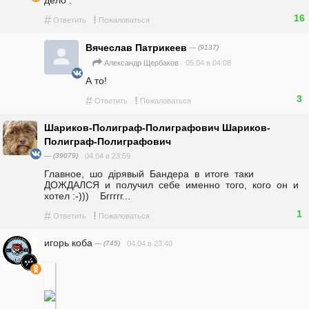
16
#
!
Ответить
Пожаловаться
Вячеслав Патрикеев
— (9137)
05.04 в 04:08
Александр Щербаков
А то!
3
#
!
Ответить
Пожаловаться
Шариков-Полиграф-Полиграфович Шариков-
Полиграф-Полиграфович
— (39079)
04.04 в 23:59
Главное,  шо  дiрявый  Бандера  в  итоге  таки  
ДОЖДАЛСЯ  и  получил  себе  именно  того,  кого  он  и  
хотел :-)))    Бггггг...
1
#
!
Ответить
Пожаловаться
игорь коба
— (745)
04.04 в 23:40