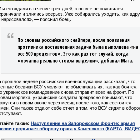
ы его ждали в течение трех дней, а он все не появлялся.
рвничали и злились всерьез. Уже собирались уходить, как вдру
 нарисовался», — пояснил боец.
По словам российского снайпера, после появления
противника поставленная задача была выполнена «на
все 500 процентов». Это как раз тот случай, когда
«овчинка реально стоила выделки», добавил Мага.
 прошлой неделе российский военнослужащий рассказал, что
енные боевики ВСУ умоляют не обменивать их, так как боятся,
о украинское командование снова отправит всех на фронт. По
овам морпеха, украинские солдаты прекрасно понимают, что
ажутся в новом окопе через месяц после того, как состоится
мен. Они также отдают себе отчет в том, что ВСУ сидят в оборо
отступают.
итайте также:
Наступление на Запорожском фронте: армия
оссии прорывает оборону врага у Каменского (КАРТА, ВИДЕ