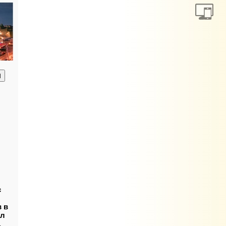
анию
с
в в
ал
.