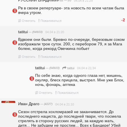
РУССКИЙ ВЛАДИМИР!!!
— (0)
04.04 в 21:29
Рв в своем репертуаре- эта новость по всем чатам была 
вчера утром.
-2
#
!
Ответить
Пожаловаться
tatitui
— (94603)
04.04 в 21:20
Вдвоем они были. Бревно по-очереди, березовым соком 
изображали трое суток. 200, с перебором 79, я за Мага 
болею, когда рекорд Овечкина побьет
#
!
Ответить
Пожаловаться
tatitui
— (94603)
04.04 в 21:34
tatitui
По себе знаю, когда одного глаза нет, мишень, 
окуляр, блеск прицела, выстрел. Мне уже Блок, 
ночь, фонарь, аптека
#
!
Ответить
Пожаловаться
Иван Драго
— (4227)
04.04 в 21:10
Сезон отстрела хохломразей не заканчивается. До 
последнего нациста, до последней твари, что посмела 
стрелять в сторону русских людей, за каждую мать, 
дитя... Не забудем не простим... Всех к Бандере! Убей 