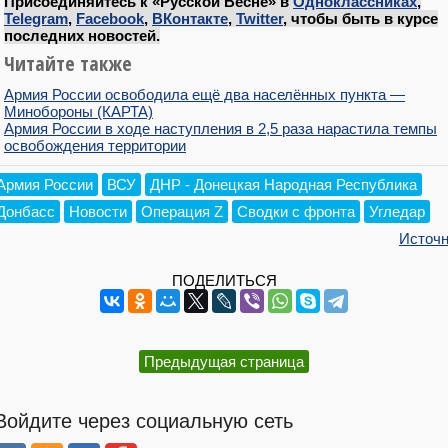
Присоединяйтесь к «Русской Весне» в
Одноклассниках
,
Telegram
,
Facebook
,
ВКонтакте
,
Twitter
, чтобы быть в курсе
последних новостей.
Читайте также
Армия России освободила ещё два населённых пункта —
Минобороны (КАРТА)
Армия России в ходе наступления в 2,5 раза нарастила темпы
освобождения территории
Армия России
ВСУ
ДНР - Донецкая Народная Республика
Донбасс
Новости
Операция Z
Сводки с фронта
Угледар
Источн
ПОДЕЛИТЬСЯ
Предыдущая страница
Войдите через социальную сеть