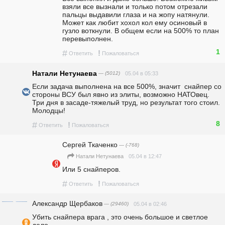
взяли все вызнали и только потом отрезали 
пальцы выдавили глаза и на жопу натянули. 
Может как любит хохол кол ему осиновый в 
гузло воткнули. В общем если на 500% то план 
перевыполнен. 
1
#
!
Ответить
Пожаловаться
Натали Нетунаева
— (5012)
05.04 в 05:33
Если задача выполнена на все 500%, значит  снайпер со 
стороны ВСУ был явно из элиты, возможно НАТОвец. 
Три дня в засаде-тяжелый труд, но результат того стоил. 
Молодцы!
8
#
!
Ответить
Пожаловаться
Сергей Ткаченко
— (-768)
05.04 в 12:47
Натали Нетунаева
Или 5 снайперов.
#
!
Ответить
Пожаловаться
Александр Щербаков
— (29460)
05.04 в 02:46
Убить снайпера врага , это очень большое и светлое 
дело .