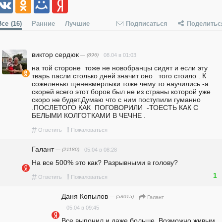
Все
(16)
Ранние
Лучшие
Подписаться
Поделитьс
виктор сердюк
— (896)
08.04 в 01:03
на той стороне  тоже не новобранцы сидят и если эту 
тварь пасли столько дней значит оно   того стоило . К 
сожеленью щеневмерлыки тоже чему то научились -а  
скорей всего этот боров был не из страны которой уже 
скоро не будет.Думаю что с ним поступили гуманно 
.ПОСЛЕТОГО КАК  ПОГОВОРИЛИ  -ТОЕСТЬ КАК С 
БЕЛЫМИ КОЛГОТКАМИ В ЧЕЧНЕ .  
#
!
Ответить
Пожаловаться
Галант
— (21180)
05.04 в 08:28
На все 500% это как? Разрывными в голову?
1
#
!
Ответить
Пожаловаться
Даня Копылов
— (58015)
Галант
05.04 в 09:45
Все выпонил и даже больше. Возможно живым 