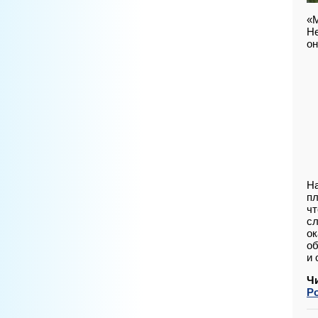
«М
Не
он
На
пл
чт
сл
ок
об
и 
Ч
Р