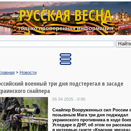
Перейти к основному содерж
РУССКАЯ ВЕСНА
только проверенная информация
Главная
>
Новости
оссийский военный три дня подстерегал в засаде
краинского снайпера
05.04.2025 - 0:00
Снайпер Вооруженных сил России 
позывным Мага три дня поджидал
украинского противника в ходе бое
Угледаре в ДНР, об этом он рассказ
в интервью газете «Красная звезда»