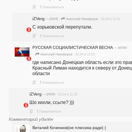
#
!
Пожаловаться
iZVerg
— (2828)
02.04 в 11:21
Анатолий Никифоров
С хорьковской перепутали.
#
!
Пожаловаться
РУССКАЯ СОЦИАЛИСТИЧЕСКАЯ ВЕСНА
— (4058)
02.04 в 12:03
Анатолий Никифоров
где написано Донецкая область если это прав
Красный Лиман находится к северу от Донецк
области 
#
!
Пожаловаться
iZVerg
— (2828)
02.04 в 11:15
Шо хихли, ссыте? )))
#
!
Пожаловаться
Комментарий удалён
Виталий Коченков(не плюсика ради) (