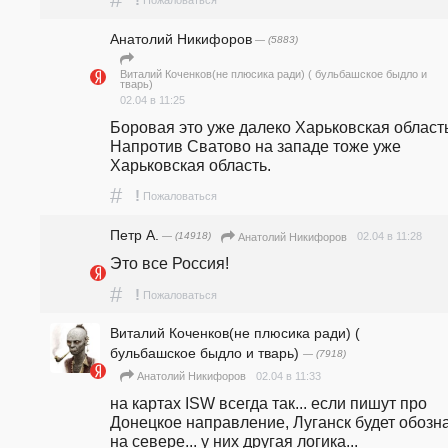
Анатолий Никифоров
— (5883)
Виталий Коченков(не плюсика ради) ( бульбашское быдло и
тварь)
02.04 в 11:25
Боровая это уже далеко Харьковская область
Напротив Сватово на западе тоже уже 
Харьковская область.
#
!
Пожаловаться
Петр А.
— (14918)
02.04 в 11:28
Анатолий Никифоров
Это все Россия!
#
!
Пожаловаться
Виталий Коченков(не плюсика ради) (
бульбашское быдло и тварь)
— (7918)
02.04 в 11:33
Анатолий Никифоров
на картах ISW всегда так... если пишут про 
Донецкое направление, Луганск будет обозна
на севере... у них другая логика...