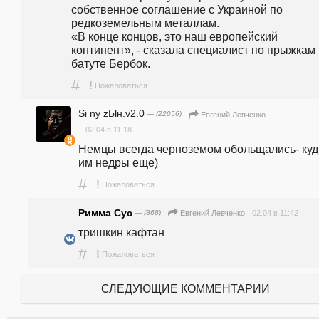
собственное соглашение с Украиной по 
редкоземельным металлам.                                                                                                                                                                                      
«В конце концов, это наш европейский 
континент», - сказала специалист по прыжкам 
батуте Бербок.
#
!
Пожаловаться
Si ny zЫн.v2.0
— (22056)
Евгений Левченко
02.04 в 11:18
Немцы всегда черноземом обольщались- куд
им недры еще)
#
!
Пожаловаться
Римма Сус
— (868)
02.04 в 11:42
Евгений Левченко
тришкин кафтан
#
!
Пожаловаться
СЛЕДУЮЩИЕ КОММЕНТАРИИ