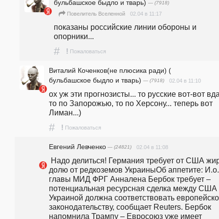
бульбашское быдло и тварь)
— (7918)
02.04 в 11:17
Повелитель Вселенной
показаны российские линии обороны и 
опорники... 
#
!
Пожаловаться
Виталий Коченков(не плюсика ради) (
бульбашское быдло и тварь)
— (7918)
02.04 в 11:10
ох уж эти прогнозисты... то русские вот-вот вда
то по Запорожью, то по Херсону... теперь вот 
Лиман...)
#
!
Пожаловаться
Евгений Левченко
— (24821)
02.04 в 11:08
 Надо делиться! Германия требует от США жирную 
долю от редкоземов УкраиныОб аппетите: И.о. 
главы МИД ФРГ Анналена Бербок требует – 
потенциальная ресурсная сделка между США 
Украиной должна соответствовать европейско
законодательству, сообщает Reuters. Бербок 
напомнила Трампу – Евросоюз уже имеет 