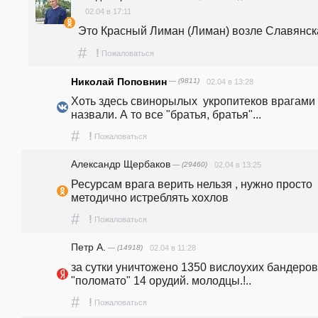
02.04 в 17:11
Это Красный Лиман (Лиман) возле Славянск
#
!
Пожаловаться
Николай Поповнин
— (9811)
02.04 в 13:28
Хоть здесь свинорылых  укропитеков врагами 
назвали. А то все "братья, братья"...
#
!
Пожаловаться
Александр Щербаков
— (29460)
02.04 в 13:25
Ресурсам врага верить нельзя , нужно просто 
методично истреблять хохлов 
#
!
Пожаловаться
Петр А.
— (14918)
02.04 в 11:28
за сутки уничтожено 1350 вислоухих бандеровц
"поломато" 14 орудий. молодцы.!..
#
!
Пожаловаться