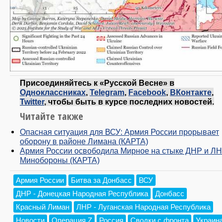
Присоединяйтесь к «Русской Весне» в
Одноклассниках
,
Telegram
,
Facebook
,
ВКонтакте
,
Twitter
, чтобы быть в курсе последних новостей.
Читайте также
Опасная ситуация для ВСУ: Армия России прорывает
оборону в районе Лимана (КАРТА)
Армия России освободила Мирное на стыке ДНР и ЛН
Минобороны (КАРТА)
Армия России
Битва за Донбасс
ВСУ
ДНР - Донецкая Народная Республика
Донбасс
Красный Лиман
ЛНР - Луганская Народная Республика
Новости
Операция Z
Россия
Сводки с фронта
Украин