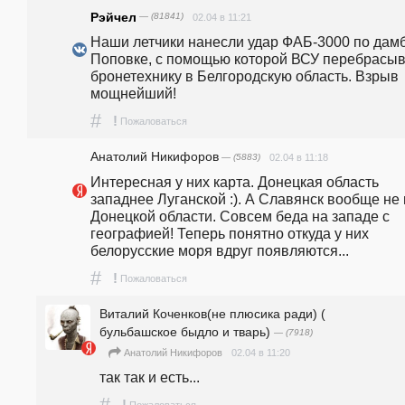
Рэйчел
— (81841)
02.04 в 11:21
Наши летчики нанесли удар ФАБ-3000 по дамб
Поповке, с помощью которой ВСУ перебрасыв
бронетехнику в Белгородскую область. Взрыв 
мощнейший!
#
!
Пожаловаться
Анатолий Никифоров
— (5883)
02.04 в 11:18
Интересная у них карта. Донецкая область 
западнее Луганской :). А Славянск вообще не в
Донецкой области. Совсем беда на западе с 
географией! Теперь понятно откуда у них 
белорусские моря вдруг появляются...
#
!
Пожаловаться
Виталий Коченков(не плюсика ради) (
бульбашское быдло и тварь)
— (7918)
02.04 в 11:20
Анатолий Никифоров
так так и есть...
#
!
Пожаловаться