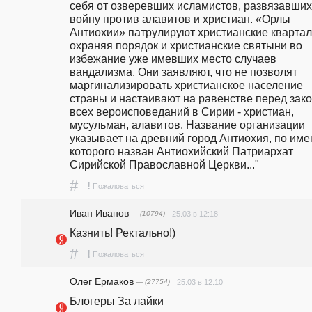
себя от озверевших исламистов, развязавших 
войну против алавитов и христиан. «Орлы 
Антиохии» патрулируют христианские кварталы
охраняя порядок и христианские святыни во 
избежание уже имевших место случаев 
вандализма. Они заявляют, что не позволят 
маргинализировать христианское население 
страны и настаивают на равенстве перед зако
всех вероисповеданий в Сирии - христиан, 
мусульман, алавитов. Название организации 
указывает на древний город Антиохия, по имен
которого назван Антиохийский Патриархат 
Сирийской Православной Церкви..." 
#
!
Пожаловаться
Иван Иванов
— (10794)
25.03 в 12:18
Казнить! Ректально!)
#
!
Пожаловаться
Олег Ермаков
— (27754)
25.03 в 12:10
Блогеры За лайки