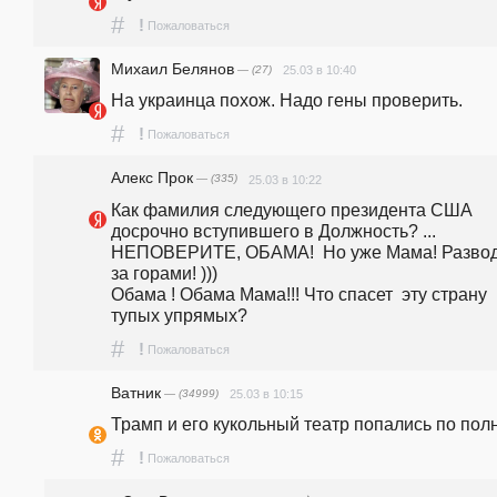
#
!
Пожаловаться
Михаил Белянов
— (27)
25.03 в 10:40
На украинца похож. Надо гены проверить.
#
!
Пожаловаться
Алекс Прок
— (335)
25.03 в 10:22
Как фамилия следующего президента США 
досрочно вступившего в Должность? ...
НЕПОВЕРИТЕ, ОБАМА!  Но уже Мама! Развод 
за горами! )))
Обама ! Обама Мама!!! Что спасет  эту страну  
тупых упрямых?   
#
!
Пожаловаться
Ватник
— (34999)
25.03 в 10:15
Трамп и его кукольный театр попались по пол
#
!
Пожаловаться