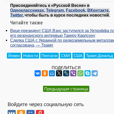
Присоединяйтесь к «Русской Весне» в
Одноклассниках
,
Telegram
,
Facebook
,
ВКонтакте
,
Twitter
, чтобы быть в курсе последних новостей.
Читайте также
Вице-президент США Вэнс заступился за Уиткоффа п
его резонансного интервью Такеру Карлсону
Сделка США с Украиной по редкоземельным металла
согласована, — Трамп
Йемен
Новости
Пентагон
СМИ
США
Трамп Дональд
ПОДЕЛИТЬСЯ
Предыдущая страница
Войдите через социальную сеть