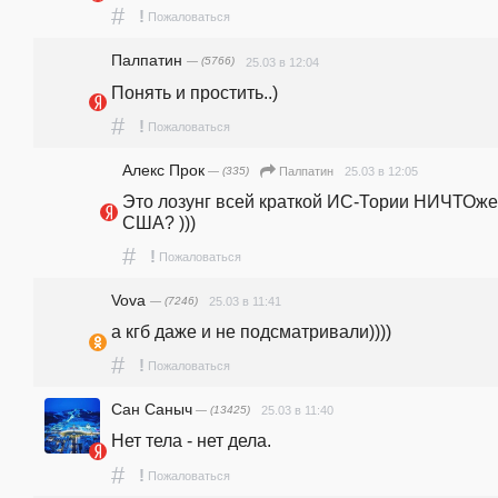
#
!
Пожаловаться
Палпатин
— (5766)
25.03 в 12:04
Понять и простить..)
#
!
Пожаловаться
Алекс Прок
— (335)
25.03 в 12:05
Палпатин
Это лозунг всей краткой ИС-Тории НИЧТОжес
США? ))) 
#
!
Пожаловаться
Vova
— (7246)
25.03 в 11:41
а кгб даже и не подсматривали))))
#
!
Пожаловаться
Сан Саныч
— (13425)
25.03 в 11:40
Нет тела - нет дела. 
#
!
Пожаловаться