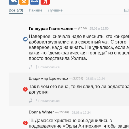
Все
(79)
Ранние
Лучшие
Гондурас Гватемалов
— (8576)
25.03 в 12:50
Наверное, сначала надо выяснить, кто конкрет
добавил журналиста в секретный чат. С этого, 
наверное, надо начинать. Не удивлюсь, если эт
какая-то "демократическая торпеда" из спецсл
просто подставила Уолтца.
#
!
Пожаловаться
Владимир Еременко
— (22594)
25.03 в 12:24
Так в чëм его вина, то ли слил, то ли редактора
допустил
#
!
Пожаловаться
Donna Winter
— (15548)
25.03 в 12:24
"В Дамаске христиане объединились в 
подразделение «Орлы Антиохии», чтобы защит