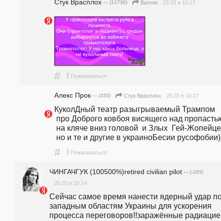
Стук Врасплох
— (12736)
25.03 в 10:17
Ватник
#
!
Пожаловаться
Алекс Прок
— (335)
25.03 в 10:27
Стук Врасплох
КуколДный театр разыгрываемый Трампом
 про Доброго ковбоя висящего над пропасть
 на кляче вниз головой  и Злых  Гей-Жопейцев
 но и те и другие в украиноБесии русофобии)
#
!
Пожаловаться
ЧИНГАЧГУК (100500%)retired civilian pilot
— (-285)
25.03 в 10:14
Сейчас самое время нанести ядерный удар по
западным областям Украины для ускорения 
процесса переговоров!!заражённые радиацией