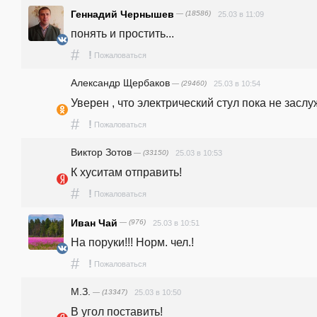
Геннадий Чернышев
— (18586)
25.03 в 11:09
понять и простить...
#
!
Пожаловаться
Александр Щербаков
— (29460)
25.03 в 10:54
Уверен , что электрический стул пока не заслу
#
!
Пожаловаться
Виктор Зотов
— (33150)
25.03 в 10:53
К хуситам отправить!
#
!
Пожаловаться
Иван Чай
— (976)
25.03 в 10:51
На поруки!!! Норм. чел.!
#
!
Пожаловаться
М.З.
— (13347)
25.03 в 10:50
В угол поставить!