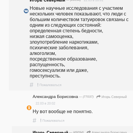
Игорь Северный
22.03 в 20:01
Новые научные исследования с участием 
нескольких человек показывают, что люди с 
большим количеством татуировок связаны с 
одним из следующих состояний:                                                                                                                                                                                                                                                      
определенная степень бедности,                                                                                                                                                                                                                         
низкая самооценка,                                                                                                                                                                                                                                                                                      
злоупотребление наркотиками,                                                                                                                                                                                                                              
психические заболевания,                                                                                                                                                                                                                                                           
алкоголизм,                                                                                                                                                                                                                                                                                                                                
посредственное образование,                                                                                                                                                                                                                                           
распущенность,                                                                                                                                                                                                                                                                                                                        
гомосексуализм или даже,                                                                                                                                                                                                                                                                      
преступность.                        
#
!
Пожаловаться
Александра Борисовна
— (77037)
Игорь Северный
22.03 в 20:02
Ну вот вообще не понятно.
#
!
Пожаловаться
Игорь Северный
— (49094)
Александра Борисовна