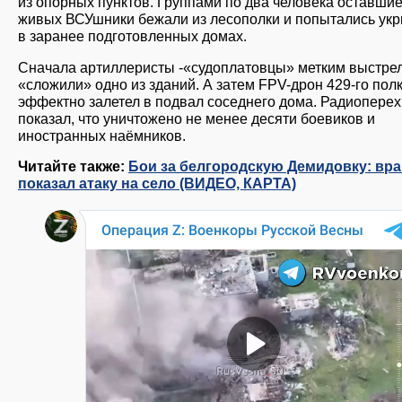
из опорных пунктов. Группами по два человека оставшие
живых ВСУшники бежали из лесополки и попытались ук
в заранее подготовленных домах.
Сначала артиллеристы -«судоплатовцы» метким выстре
«сложили» одно из зданий. А затем FPV-дрон 429-го пол
эффектно залетел в подвал соседнего дома. Радиоперех
показал, что уничтожено не менее десяти боевиков и
иностранных наёмников.
Читайте также:
Бои за белгородскую Демидовку: вра
показал атаку на село (ВИДЕО, КАРТА)