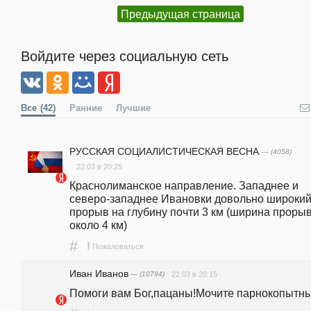
Предыдущая страница
Войдите через социальную сеть
Все
(42)
Ранние
Лучшие
РУССКАЯ СОЦИАЛИСТИЧЕСКАЯ ВЕСНА
— (4058)
22.03 в 20:25
Краснолиманское направление. Западнее и 
северо-западнее Ивановки довольно широкий
прорыв на глубину почти 3 км (ширина прорыва
около 4 км) 
#
!
Пожаловаться
Иван Иванов
— (10794)
22.03 в 20:15
Помоги вам Бог,пацаны!Мочите парнокопытны