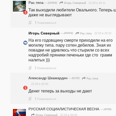
Рас.тяпа
— (24364)
22.03 в 20:11
Игорь Северный
Так выходили любители Овального. Теперь шо
даже не выглядывают
#
!
Пожаловаться
Игорь Северный
— (49094)
22.03 в 20:15
Рас.тяпа
На его годовщину смерти приходили на его 
могилку типа. пару сотен дебилов. Зная их 
повадки не удивлюсь что стырили со всех 
надгробий пряники печеньки где сто  грамм 
налитых )))
#
!
Пожаловаться
Александр Шкамардин
— (6105)
Рас.тяпа
22.03 в 20:30
Денег теперь за выходы не дают
#
!
Пожаловаться
РУССКАЯ СОЦИАЛИСТИЧЕСКАЯ ВЕСНА
— (4058)
22.03 в 20:20
Игорь Северный