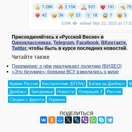
Присоединяйтесь к «Русской Весне» в
Одноклассниках
,
Telegram
,
Facebook
,
ВКонтакте
,
Twitter
, чтобы быть в курсе последних новостей.
Читайте также
Перемирие: о чём умалчивают политики (ВИДЕО)
«Это безумие»: боевики ВСУ взмолились о мире
Армия России
Беспилотник (БПЛА)
Битва за Донбасс
В
Донбасс
Запорожье
Новости
Операция Z
Россия
Сводки с фронта
Украина
ПОДЕЛИТЬСЯ