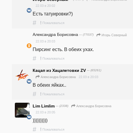
22.03 в 20:02
Есть татуировки?)
#
!
Пожаловаться
Александра Борисовна
— (77037)
Игорь Северный
22.03 в 20:03
Пирсинг есть. В обеих ухах.
#
!
Пожаловаться
Кацап из Хацапетовки ZV
— (65261)
22.03 в 20:03
Александра Борисовна
В обеих яйках..
#
!
Пожаловаться
Lim Limlim
— (2338)
Александра Борисовна
22.03 в 20:05
))))))))))
#
!
Пожаловаться