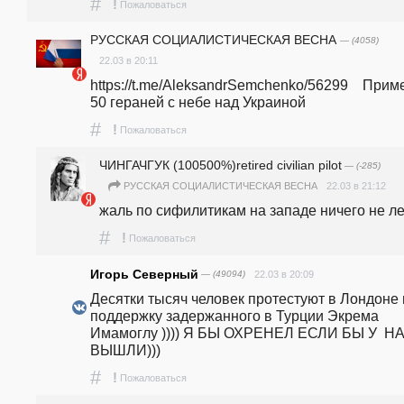
#
!
Пожаловаться
РУССКАЯ СОЦИАЛИСТИЧЕСКАЯ ВЕСНА
— (4058)
22.03 в 20:11
https://t.me/AleksandrSemchenko/56299    Прим
50 гераней с небе над Украиной 
#
!
Пожаловаться
ЧИНГАЧГУК (100500%)retired civilian pilot
— (-285)
22.03 в 21:12
РУССКАЯ СОЦИАЛИСТИЧЕСКАЯ ВЕСНА
жаль по сифилитикам на западе ничего не ле
#
!
Пожаловаться
Игорь Северный
— (49094)
22.03 в 20:09
Десятки тысяч человек протестуют в Лондоне в
поддержку задержанного в Турции Экрема 
Имамоглу )))) Я БЫ ОХРЕНЕЛ ЕСЛИ БЫ У  НА
ВЫШЛИ)))
#
!
Пожаловаться