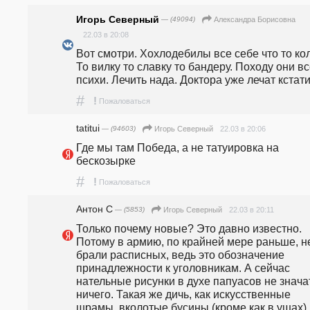
Игорь Северный
— (49094)
Александра Борисовна
22.03 в 20:08
Вот смотри. Хохлодебилы все себе что то коля
То вилку то славку то бандеру. Походу они вс
психи. Лечить нада. Доктора уже лечат кстати
#
!
Пожаловаться
tatitui
— (94603)
22.03 в 20:06
Игорь Северный
Где мы там Победа, а не татуировка на 
бескозырке
#
!
Пожаловаться
Антон С
— (5853)
22.03 в 20:11
Игорь Северный
Только почему новые? Это давно известно. 
Потому в армию, по крайней мере раньше, не
брали расписных, ведь это обозначение 
принадлежности к уголовникам. А сейчас 
нательные рисунки в духе папуасов не значат
ничего. Такая же дичь, как искусственные 
шрамы, вколотые бусины (кроме как в ушах), 