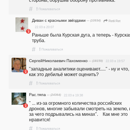
стороны, обрушив оборону противника. 
#
!
Пожаловаться
Диван с красными звёздами
— (10934)
Retli Ret
22.03 в 20:07
Раньше была Курская дуга, а теперь - Курская
труба.
#
!
Пожаловаться
СергейНиколаевич Пахоменко
— (18159)
22.03 в 19:57
"западные аналитики оценивают....." - ну и что, 
как это дебильё может оценить?
#
!
Пожаловаться
Рас.тяпа
— (24364)
22.03 в 19:38
" ... из-за огромного количества российских 
дронов, многие забывали смотреть на землю, 
за чего подрывались на минах".    Как мне это 
нравится!
#
!
Пожаловаться