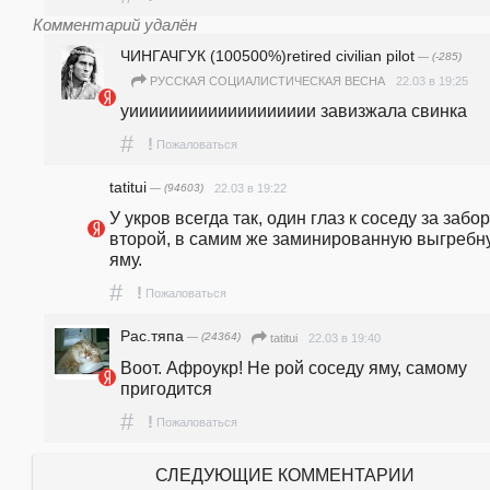
Комментарий удалён
ЧИНГАЧГУК (100500%)retired civilian pilot
— (-285)
22.03 в 19:25
РУССКАЯ СОЦИАЛИСТИЧЕСКАЯ ВЕСНА
уиииииииииииииииииии завизжала свинка 
#
!
Пожаловаться
tatitui
— (94603)
22.03 в 19:22
У укров всегда так, один глаз к соседу за забор,
второй, в самим же заминированную выгребну
яму. 
#
!
Пожаловаться
Рас.тяпа
— (24364)
22.03 в 19:40
tatitui
Воот. Афроукр! Не рой соседу яму, самому 
пригодится
#
!
Пожаловаться
СЛЕДУЮЩИЕ КОММЕНТАРИИ