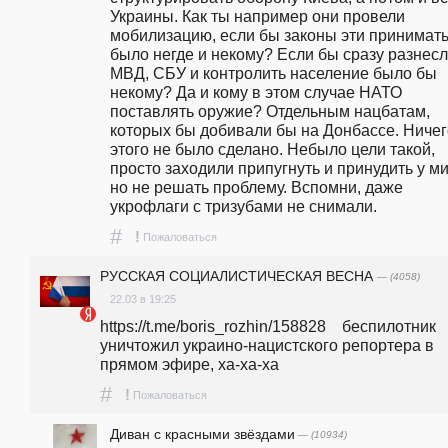
Украины. Как ты например они провели 
мобилизацию, если бы законы эти принимать
было негде и некому? Если бы сразу разнесл
МВД, СБУ и контролить население было бы 
некому? Да и кому в этом случае НАТО 
поставлять оружие? Отдельным нацбатам, 
которых бы добивали бы на Донбассе. Ничего
этого не было сделано. Небыло цели такой, 
просто заходили припугнуть и принудить у мир
но не решать проблему. Вспомни, даже 
укрофлаги с тризубами не снимали.
#
!
Пожаловаться
РУССКАЯ СОЦИАЛИСТИЧЕСКАЯ ВЕСНА
— (4058)
22.03 в 19:25
https://t.me/boris_rozhin/158828    беспилотник 
уничтожил украино-нацистского репортера в 
прямом эфире, ха-ха-ха   
#
!
Пожаловаться
Диван с красными звёздами
— (10934)