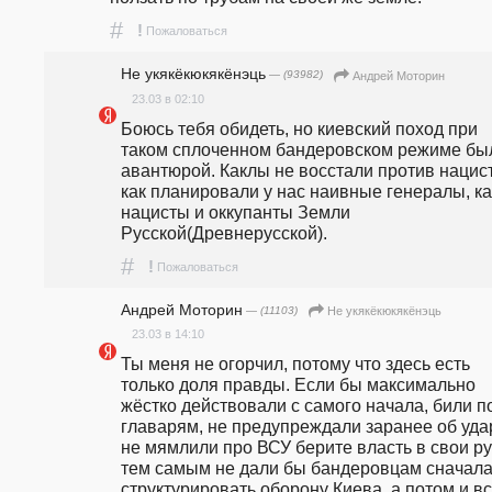
#
!
Пожаловаться
Не укякёкюкякёнэць
— (93982)
Андрей Моторин
23.03 в 02:10
Боюсь тебя обидеть, но киевский поход при 
таком сплоченном бандеровском режиме был
авантюрой. Каклы не восстали против нацист
как планировали у нас наивные генералы, ка
нацисты и оккупанты Земли 
Русской(Древнерусской).
#
!
Пожаловаться
Андрей Моторин
— (11103)
Не укякёкюкякёнэць
23.03 в 14:10
Ты меня не огорчил, потому что здесь есть 
только доля правды. Если бы максимально 
жёстко действовали с самого начала, били по
главарям, не предупреждали заранее об удар
не мямлили про ВСУ берите власть в свои рук
тем самым не дали бы бандеровцам сначала
структурировать оборону Киева, а потом и вс