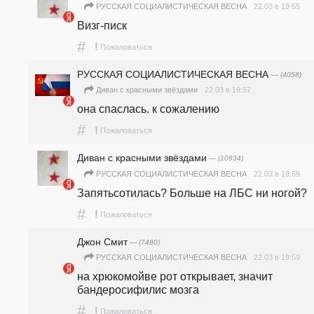
22.03 в 19:55
РУССКАЯ СОЦИАЛИСТИЧЕСКАЯ ВЕСНА
Визг-писк
#
!
Пожаловаться
РУССКАЯ СОЦИАЛИСТИЧЕСКАЯ ВЕСНА
— (4058)
22.03 в 19:57
Диван с красными звёздами
она спаслась. к сожалению 
#
!
Пожаловаться
Диван с красными звёздами
— (10934)
22.03 в 19:59
РУССКАЯ СОЦИАЛИСТИЧЕСКАЯ ВЕСНА
Запятьсотилась? Больше на ЛБС ни ногой?
#
!
Пожаловаться
Джон Смит
— (7480)
22.03 в 19:59
РУССКАЯ СОЦИАЛИСТИЧЕСКАЯ ВЕСНА
на хрюкомойве рот открывает, значит 
бандеросифилис мозга
#
!
Пожаловаться