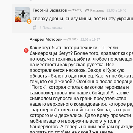
Георгий Захватов
— (15489)
22.03 в 19:40
Рас.тяпа
сверху дроны, снизу мины, вот и нету украи
#
!
Пожаловаться
Андрей Моторин
— (11103)
22.03 в 19:37
Как могут быть потери техники 1:1, если 
бандеровцы бегут? Более того, драпают как ра
потому, что техника выбита, любое перемещен
на местности как русская рулетка. Всё 
простреливется насквозь. Заход в Курскую 
область - билет в один конец. Как тут не бежать
тем, кто ещё живой? Особенно после операции
"Поток", которая стала символом героизма и 
самопожертвования наших бойцов! А так же 
символом глупости на грани предательства 
нашего верховного командования, которое рад
"партнёров" отвела войска от Киева, за горло 
которого мы держались. Дало врагу провести 
мобилизацию и вооружить всю эту толпу 
бандерлогов. А теперь нашим бойцам приходи
ползать по трубам на своей же земле.