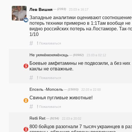
Лев Вишня
— (2393)
23.03 в 16:17
Западные аналитики оценивают соотношение 
потерь техники примерно в 1:1Там вообще не 
видно российских потерь на Лостаморе. Так-то
1/10
#
!
Пожаловаться
Не укякёкюкякёнэць
— (93982)
23.03 в 02:12
Боевые амфетамины не подвозили, а без них 
каклы не отважные.
#
!
Пожаловаться
Епсель -Мопсель
— (15693)
22.03 в 22:00
Свинья пугливые животные!
#
!
Пожаловаться
Retli Ret
— (9234)
22.03 в 20:02
800 бойцов разогнали 7 тысяч украинцев в ра