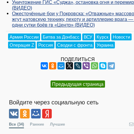
Уничтожение ГИС «Суджа», остановка огня и переми
(ВИДЕО)
Ожесточённые бои у Покровска: «Отважные» массов
жгут натовскую технику, пехоту и артиллерию врага —
одни сутки боёв гв «Центр» (ВИДЕО)
Армия России
Битва за Донбасс
ВСУ
Курск
Новости
Операция Z
Россия
Сводки с фронта
Украина
ПОДЕЛИТЬСЯ
Предыдущая страница
Войдите через социальную сеть
Все
(34)
Ранние
Лучшие