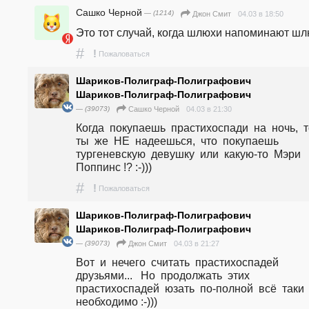
Сашко Черной
— (1214)
04.03 в 18:50
Джон Смит
#
!
Пожаловаться
Шариков-Полиграф-Полиграфович
Шариков-Полиграф-Полиграфович
— (39073)
04.03 в 21:30
Сашко Черной
Когда  покупаешь  прастихоспади  на  ночь,  то
ты  же  НЕ  надеешься,  что  покупаешь  
тургеневскую  девушку  или  какую-то  Мэри 
Поппинс !? :-)))
#
!
Пожаловаться
Шариков-Полиграф-Полиграфович
Шариков-Полиграф-Полиграфович
— (39073)
04.03 в 21:27
Джон Смит
Вот  и  нечего  считать  прастихоспадей  
друзьями...   Но  продолжать  этих  
прастихоспадей  юзать  по-полной  всё  таки  
необходимо :-)))