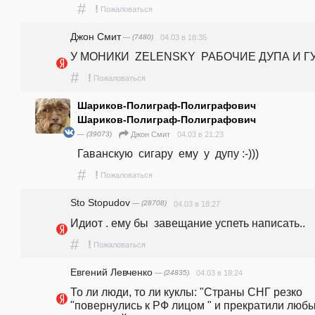
#
!
Пожаловаться
Джон Смит
— (7480)
04.03 в 18:35
У МОНИКИ  ZELENSKY  РАБОЧИЕ ДУПА И Г
#
!
Пожаловаться
Шариков-Полиграф-Полиграфович
Шариков-Полиграф-Полиграфович
— (39073)
04.03 в 21:23
Джон Смит
Гаванскую  сигару  ему  у  дупу :-)))
#
!
Пожаловаться
Sto Stopudov
— (28708)
04.03 в 18:27
Идиот . ему бы  завещание успеть написать..
#
!
Пожаловаться
Евгений Левченко
— (24835)
04.03 в 18:24
То ли люди, то ли куклы: "Страны СНГ резко 
"повернулись к РФ лицом " и прекратили любы