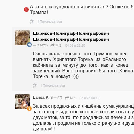
А за что клоун должен извиняться? Он же не б
Трампа!
#
!
Пожаловаться
Шариков-Полиграф-Полиграфович
Шариков-Полиграф-Полиграфович
— (39073)
04.03 в 21:20
М.З.
Очень  жаль  конечно,  что  Трумпов  успел  
выгнать  Хрипатого Торчка  из  оРального  
кабинета  за  минуту  до  того,  как  в  конец  
закипевший  Вэнс  отправил  бы  того  Хрипат
Торчка  в  нокаут :-)))
#
!
Пожаловаться
Larisa Kiril
— (-7)
07.03 в 00:11
М.З.
За всех продажных и лишённых ума украинце
за всех президентов которые хотели сосать у 
двух маток, за то что продались за печени и за
доллары, продали не только страну ,но и душ
дьяволу!!!