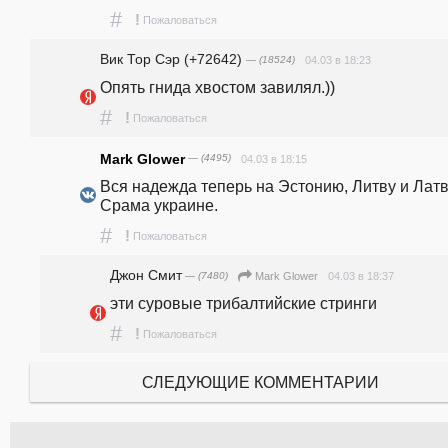
#
!
Пожаловаться
Вик Тор Сэр (+72642)
— (18524)
04.03 в 18:23
Опять гнида хвостом завилял.)) 
#
!
Пожаловаться
Mark Glower
— (4495)
04.03 в 18:15
Вся надежда теперь на Эстонию, Литву и Латв
Срама украине. 
#
!
Пожаловаться
Джон Смит
— (7480)
04.03 в 18:37
Mark Glower
эти суровые трибалтийские стринги
#
!
Пожаловаться
СЛЕДУЮЩИЕ КОММЕНТАРИИ