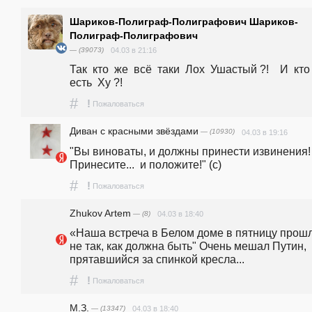
Шариков-Полиграф-Полиграфович Шариков-
Полиграф-Полиграфович
— (39073)
04.03 в 21:16
Так  кто  же  всё  таки  Лох  Ушастый ?!    И  кто  
есть  Ху ?!
#
!
Пожаловаться
Диван с красными звёздами
— (10930)
04.03 в 19:16
"Вы виноваты, и должны принести извинения! 
Принесите...  и положите!" (с)
#
!
Пожаловаться
Zhukov Artem
— (8)
04.03 в 18:40
«Наша встреча в Белом доме в пятницу прошл
не так, как должна быть" Очень мешал Путин, 
прятавшийся за спинкой кресла... 
#
!
Пожаловаться
М.З.
— (13347)
04.03 в 18:40