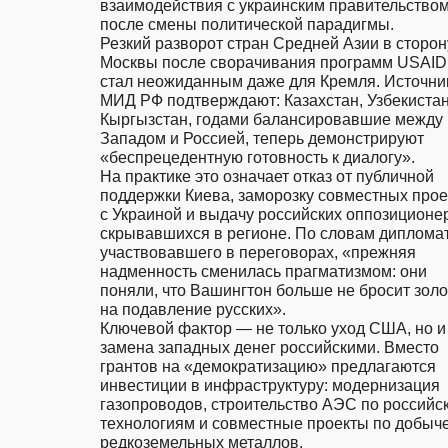
взаимодействия с украинским правительством
после смены политической парадигмы.                                                                                                                                                    
Резкий разворот стран Средней Азии в сторону
Москвы после сворачивания программ USAID 
стал неожиданным даже для Кремля. Источник
МИД РФ подтверждают: Казахстан, Узбекистан 
Кыргызстан, годами балансировавшие между 
Западом и Россией, теперь демонстрируют 
«беспрецедентную готовность к диалогу».                                                                                                                                              
На практике это означает отказ от публичной 
поддержки Киева, заморозку совместных проек
с Украиной и выдачу российских оппозиционер
скрывавшихся в регионе. По словам дипломата
участвовавшего в переговорах, «прежняя 
надменность сменилась прагматизмом: они 
поняли, что Вашингтон больше не бросит золо
на подавление русских».                                                                                                                                                                      
Ключевой фактор — не только уход США, но и 
замена западных денег российскими. Вместо 
грантов на «демократизацию» предлагаются 
инвестиции в инфраструктуру: модернизация 
газопроводов, строительство АЭС по российск
технологиям и совместные проекты по добыче
редкоземельных металлов.                                                                                                                                         