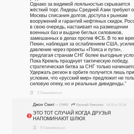
Однако за видимой лояльностью скрывается 
жёсткий торг. Лидеры Средней Азии требуют от
Москвы списания долгов, доступа к рынкам 
вооружений и гарантий нефтяных скидок. Росс
в свою очередь, настаивает на размещении 
военных баз и выдаче беглых силовиков, 
замешанных в делах против ФСБ. В то же вре
Пекин, наблюдая за ослаблением США, усилив
давление через проекты «Пояса и пути», 
предлагая странам СНГ более выгодные условия.                                                                                           
Пока Кремль празднует тактическую победу, 
стратегическая битва за СНГ только начинаетс
Удержать регион в орбите получится лишь при
условии, что «русский мир» предложит не толь
силовую опеку, но и реальные дивиденды."
#
!
Пожаловаться
Джон Смит
— (7480)
04.03 в 18:36
Евгений Левченко
ЭТО ТОТ СЛУЧАЙ КОГДА ДРУЗЬЯ 
НАПОМИНАЮТ ШЛЮХ
#
!
Пожаловаться