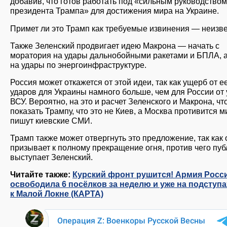
добавив, что готов работать под «сильным руководством
президента Трампа» для достижения мира на Украине.
Примет ли это Трамп как требуемые извинения — неизве
Также Зеленский продвигает идею Макрона — начать с
моратория на удары дальнобойными ракетами и БПЛА, а
на удары по энергоинфраструктуре.
Россия может откажется от этой идеи, так как ущерб от е
ударов для Украины намного больше, чем для России от
ВСУ. Вероятно, на это и расчет Зеленского и Макрона, чт
показать Трампу, что это не Киев, а Москва противится м
пишут киевские СМИ.
Трамп также может отвергнуть это предложение, так как 
призывает к полному прекращение огня, против чего пу
выступает Зеленский.
Читайте также:
Курский фронт рушится! Армия Росс
освободила 6 посёлков за неделю и уже на подступа
к Малой Локне (КАРТА)