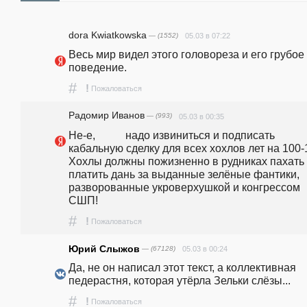
dora Kwiatkowska
— (1552)
05.03 в 07:22
Весь мир видел этого головореза и его грубое 
поведение.
#
!
Пожаловаться
Радомир Иванов
— (993)
05.03 в 00:35
Не-е,           надо извиниться и подписать 
кабальную сделку для всех хохлов лет на 100-1
Хохлы должны пожизненно в рудниках пахать 
платить дань за выданные зелёные фантики, 
разворованные укроверхушкой и конгрессом 
СШП!
#
!
Пожаловаться
Юрий Слыжов
— (67128)
05.03 в 00:24
Да, не он написал этот текст, а коллективная 
педерастня, которая утёрла Зельки слёзы...
#
!
Пожаловаться