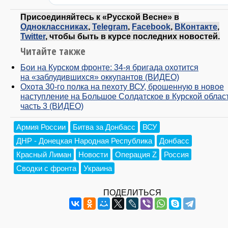
Присоединяйтесь к «Русской Весне» в
Одноклассниках
,
Telegram
,
Facebook
,
ВКонтакте
,
Twitter
, чтобы быть в курсе последних новостей.
Читайте также
Бои на Курском фронте: 34-я бригада охотится
на «заблудившихся» оккупантов (ВИДЕО)
Охота 30-го полка на пехоту ВСУ, брошенную в новое
наступление на Большое Солдатское в Курской облас
часть 3 (ВИДЕО)
Армия России
Битва за Донбасс
ВСУ
ДНР - Донецкая Народная Республика
Донбасс
Красный Лиман
Новости
Операция Z
Россия
Сводки с фронта
Украина
ПОДЕЛИТЬСЯ