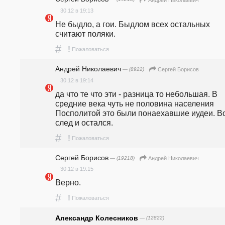
30.12 в 19:13
Не быдло, а гои. Быдлом всех остальных 
считают поляки.
#
!
Пожаловаться
Андрей Николаевич
— (8922)
Сергей Борисов
30.12 в 19:14
да что те что эти - разница то небольшая. В 
средние века чуть не половина населения 
Посполитой это были понаехавшие иудеи. Во
след и остался.
#
!
Пожаловаться
Сергей Борисов
— (19218)
Андрей Николаевич
30.12 в 19:15
Верно.
#
!
Пожаловаться
Александр Колесников
— (12822)