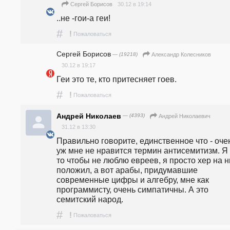
30.12 в 19:14
Сергей Борисов
..не -гои-а геи!
#
!
Пожаловаться
Сергей Борисов
— (19218)
Александр Колесников
30.12 в 19:17
Геи это те, кто притесняет гоев.
#
!
Пожаловаться
Андрей Николаев
— (4393)
Андрей Николаевич
31.12 в 13:30
Правильно говорите, единственное что - очен
уж мне не нравится термин антисемитизм. Я 
то чтобы не люблю евреев, я просто хер на ни
положил, а вот арабы, придумавшие 
современные цифры и алгебру, мне как 
программисту, очень симпатичны. А это 
семитский народ.
#
!
Пожаловаться