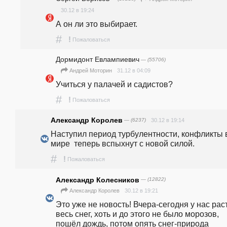
30.12 в 19:24
А он ли это выбирает.
#
!
Пожаловаться
Дормидонт Евлампиевич
— (55706)
31.12 в 04:09
Андрей Моторин
Учиться у палачей и садистов? 
#
!
Пожаловаться
Александр Королев
— (6237)
30.12 в 19:14
Наступил период турбулентности, конфликты в
мире  теперь вспыхнут с новой силой.
#
!
Пожаловаться
Александр Колесников
— (12822)
30.12 в 19:21
Александр Королев
Это уже не новость! Вчера-сегодня у нас раст
весь снег, хоть и до этого не было морозов, 
пошёл дождь, потом опять снег-природа 