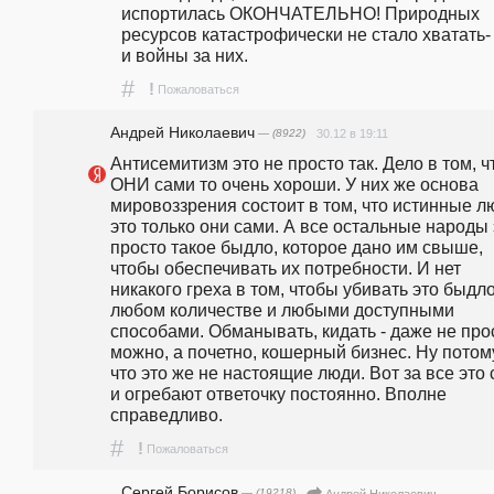
испортилась ОКОНЧАТЕЛЬНО! Природных 
ресурсов катастрофически не стало хватать- 
и войны за них.
#
!
Пожаловаться
Андрей Николаевич
— (8922)
30.12 в 19:11
Антисемитизм это не просто так. Дело в том, чт
ОНИ сами то очень хороши. У них же основа 
мировоззрения состоит в том, что истинные лю
это только они сами. А все остальные народы э
просто такое быдло, которое дано им свыше, 
чтобы обеспечивать их потребности. И нет 
никакого греха в том, чтобы убивать это быдло 
любом количестве и любыми доступными 
способами. Обманывать, кидать - даже не прос
можно, а почетно, кошерный бизнес. Ну потому
что это же не настоящие люди. Вот за все это 
и огребают ответочку постоянно. Вполне 
справедливо.
#
!
Пожаловаться
Сергей Борисов
— (19218)
Андрей Николаевич