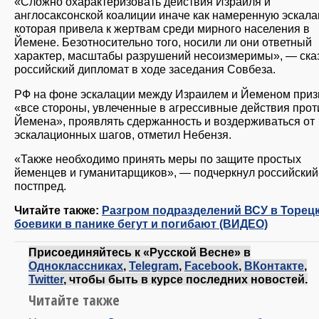
«Сложно охарактеризовать действия Израиля и
англосаксонской коалиции иначе как намеренную эскала
которая привела к жертвам среди мирного населения в
Йемене. Безотносительно того, носили ли они ответный
характер, масштабы разрушений несоизмеримы», — ска
российский дипломат в ходе заседания Совбеза.
РФ на фоне эскалации между Израилем и Йеменом при
«все стороны, увлеченные в агрессивные действия прот
Йемена», проявлять сдержанность и воздерживаться от
эскалационных шагов, отметил Небензя.
«Также необходимо принять меры по защите простых
йеменцев и гуманитарщиков», — подчеркнул российский
постпред.
Читайте также:
Разгром подразделений ВСУ в Торецк
боевики в панике бегут и погибают (ВИДЕО)
Присоединяйтесь к «Русской Весне» в
Одноклассниках
,
Telegram
,
Facebook
,
ВКонтакте
,
Twitter
, чтобы быть в курсе последних новостей.
Читайте также