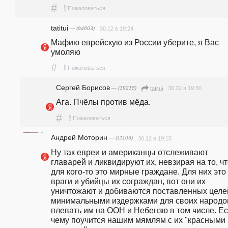
#
!
Пожаловаться
tatitui
— (94603)
30.12 в 19:24
Мафию еврейскую из России уберите, я Вас 
умоляю
#
!
Пожаловаться
Сергей Борисов
— (19218)
30.12 в 19:30
tatitui
Ага. Пчёлы против мёда.
#
!
Пожаловаться
Андрей Моторин
— (11103)
30.12 в 19:15
Ну так евреи и американцы отслеживают 
главарей и ликвидируют их, невзирая на то, чт
для кого-то это мирные граждане. Для них это 
враги и убийцы их сограждан, вот они их 
уничтожают и добиваются поставленных целей
минимальными издержками для своих народов
плевать им на ООН и Небензю в том числе. Ест
чему поучится нашим мямлям с их "красными 