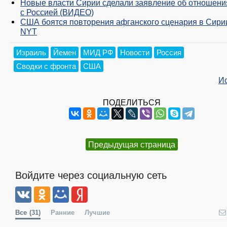
Новые власти Сирии сделали заявление об отношени
с Россией (ВИДЕО)
США боятся повторения афганского сценария в Сир
NYT
Израиль
Йемен
МИД РФ
Новости
Россия
Сводки с фронта
США
И
ПОДЕЛИТЬСЯ
Предыдущая страница
Войдите через социальную сеть
Все
(31)
Ранние
Лучшие