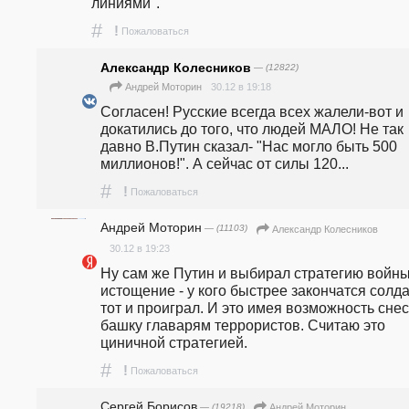
линиями".
#
!
Пожаловаться
Александр Колесников
— (12822)
30.12 в 19:18
Андрей Моторин
Согласен! Русские всегда всех жалели-вот и 
докатились до того, что людей МАЛО! Не так 
давно В.Путин сказал- "Нас могло быть 500 
миллионов!". А сейчас от силы 120...
#
!
Пожаловаться
Андрей Моторин
— (11103)
Александр Колесников
30.12 в 19:23
Ну сам же Путин и выбирал стратегию войны 
истощение - у кого быстрее закончатся солда
тот и проиграл. И это имея возможность снес
башку главарям террористов. Считаю это 
циничной стратегией.
#
!
Пожаловаться
Сергей Борисов
— (19218)
Андрей Моторин