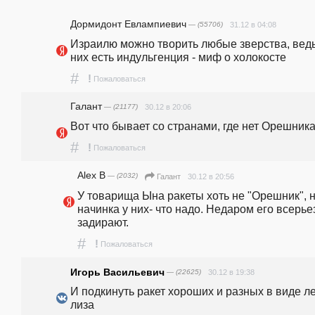
Дормидонт Евлампиевич
— (55706)
31.12 в 04:08
Израилю можно творить любые зверства, ведь 
них есть индульгенция - миф о холокосте
#
!
Пожаловаться
Галант
— (21177)
30.12 в 20:06
Вот что бывает со странами, где нет Орешника
#
!
Пожаловаться
Alex B
— (2032)
30.12 в 20:56
Галант
У товарища Ына ракеты хоть не "Орешник", н
начинка у них- что надо. Недаром его всерьез
задирают.
#
!
Пожаловаться
Игорь Васильевич
— (22625)
30.12 в 19:38
И подкинуть ракет хороших и разных в виде ле
лиза