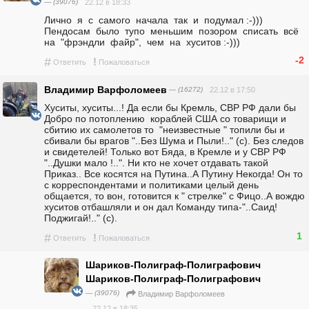
— (39076)
22.12 в 18:33
Лично  я  с  самого  начала  так  и  подумал :-)))    
Пендосам  было  тупо  меньшим  позором  списать  всё  
на  "фрэндли  файр",  чем  на  хуситов :-)))
-2
#
!
Ответить
Пожаловаться
Владимир Варфоломеев
— (16272)
22.12 в 17:50
Хуситы, хуситы...! Да если бы Кремль, СВР РФ дали бы 
Добро по потоплению  кораблей США со товарищи и  
сбитию их самолетов то  "неизвестные " топили бы и 
сбивали бы врагов "..Без Шума и Пыли!.." (с). Без следов 
и свидетелей! Только вот Бяда, в Кремле и у СВР РФ 
"..Душки мало !..". Ни кто не хочет отдавать такой 
Приказ.. Все косятся на Путина..А Путину Некогда! Он то 
с корреспондентами и политиками целый день 
общается, то вон, готовится к " стрелке" с Фицо..А вождю 
хуситов отбашляли и он дал Команду типа-"..Саид! 
Поджигай!.." (с).
1
#
!
Ответить
Пожаловаться
Шариков-Полиграф-Полиграфович
Шариков-Полиграф-Полиграфович
— (39076)
Владимир Варфоломеев
22.12 в 18:35