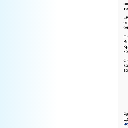
с
т
«В
от
он
По
Ве
Кр
кр
Са
во
во
Ра
Це
и