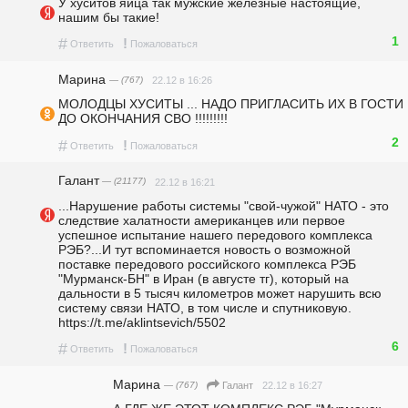
У хуситов яйца так мужские железные настоящие, 
нашим бы такие!
1
#
!
Ответить
Пожаловаться
Марина
— (767)
22.12 в 16:26
МОЛОДЦЫ ХУСИТЫ ... НАДО ПРИГЛАСИТЬ ИХ В ГОСТИ 
ДО ОКОНЧАНИЯ СВО !!!!!!!!!
2
#
!
Ответить
Пожаловаться
Галант
— (21177)
22.12 в 16:21
...Нарушение работы системы "свой-чужой" НАТО - это 
следствие халатности американцев или первое 
успешное испытание нашего передового комплекса 
РЭБ?...И тут вспоминается новость о возможной 
поставке передового российского комплекса РЭБ 
"Мурманск-БН" в Иран (в августе тг), который на 
дальности в 5 тысяч километров может нарушить всю 
систему связи НАТО, в том числе и спутниковую. 
https://t.me/aklintsevich/5502
6
#
!
Ответить
Пожаловаться
Марина
— (767)
22.12 в 16:27
Галант