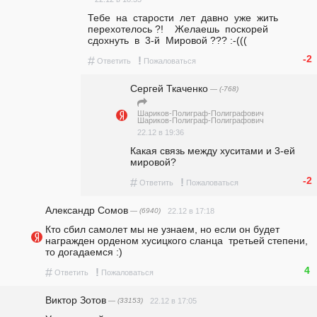
Тебе  на  старости  лет  давно  уже  жить  
перехотелось ?!    Желаешь  поскорей  
сдохнуть  в  3-й  Мировой ??? :-(((
-2
#
!
Ответить
Пожаловаться
Сергей Ткаченко
— (-768)
Шариков-Полиграф-Полиграфович
Шариков-Полиграф-Полиграфович
22.12 в 19:36
Какая связь между хуситами и 3-ей 
мировой?
-2
#
!
Ответить
Пожаловаться
Александр Сомов
— (6940)
22.12 в 17:18
Кто сбил самолет мы не узнаем, но если он будет 
награжден орденом хусицкого сланца  третьей степени,  
то догадаемся :)
4
#
!
Ответить
Пожаловаться
Виктор Зотов
— (33153)
22.12 в 17:05