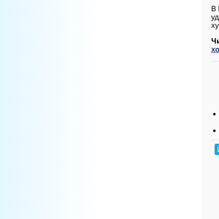
В 
уд
ху
Ч
х