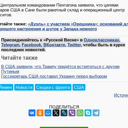
Центральном командовании Пентагона заявили, что целями
аров США в Сане были ракетный склад и операционный центр
ситов.
итайте также:
«Дуэль» с участием «Орешника»: оснований д
орошего настроения и шуток у Запада немного
Присоединяйтесь к «Русской Весне» в
Одноклассниках
,
Telegram
,
Facebook
,
ВКонтакте
,
Twitter
, чтобы быть в курсе
последних новостей.
Читайте также
В США заявили, что Трампу придётся встретиться с другим
Путиным
Госсекретарь США поставил Украину перед выбором
Йемен
Новости
Сводки с фронта
США
Источн
ПОДЕЛИТЬСЯ