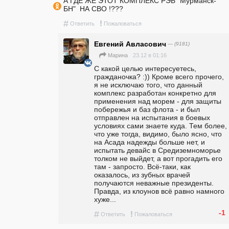
А ГДЕ ЖЕ ЭТОТ КОМПЛЕКС РЭБ "Мурманск-
БН"  НА СВО !???
#
!
Ответить
Пожаловаться
Евгений Авласович
— (9181)
23.12 в 01:16
Марина
С какой целью интересуетесь, 
гражданочка? :)) Кроме всего прочего, 
я не исключаю того, что данный 
комплекс разработан конкретно для 
применения над морем - для защиты 
побережья и баз флота - и был 
отправлен на испытания в боевых 
условиях сами знаете куда. Тем более, 
что уже тогда, видимо, было ясно, что 
на Асада надежды больше нет, и 
испытать девайс в Средиземноморье 
толком не выйдет, а вот прогадить его 
там - запросто. Всё-таки, как 
оказалось, из зубных врачей 
получаются неважные президенты. 
Правда, из клоунов всё равно намного 
хуже...
-1
#
!
Ответить
Пожаловаться