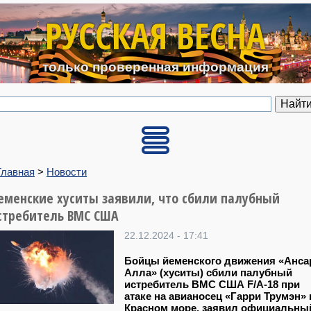
Перейти к основному содерж
РУССКАЯ ВЕСНА
только проверенная информация
Главная
>
Новости
еменские хуситы заявили, что сбили палубный
стребитель ВМС США
22.12.2024 - 17:41
Бойцы йеменского движения «Анса
Алла» (хуситы) сбили палубный
истребитель ВМС США F/A-18 при
атаке на авианосец «Гарри Трумэн» 
Красном море, заявил официальны