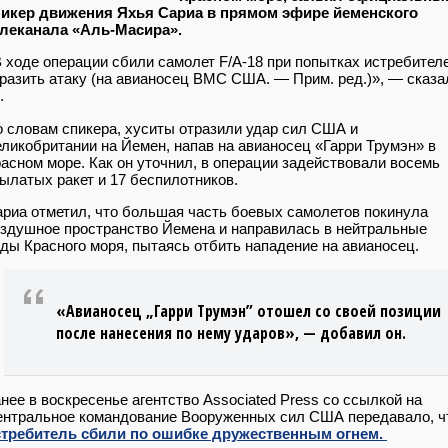
пикер движения Яхья Сариа в прямом эфире йеменского
елеканала «Аль-Масира».
 ходе операции сбили самолет F/A-18 при попытках истребител
разить атаку (на авианосец ВМС США. — Прим. ред.)», — сказа
.
 словам спикера, хуситы отразили удар сил США и
ликобритании на Йемен, напав на авианосец «Гарри Трумэн» в
асном море. Как он уточнил, в операции задействовали восемь
ылатых ракет и 17 беспилотников.
риа отметил, что большая часть боевых самолетов покинула
здушное пространство Йемена и направилась в нейтральные
ды Красного моря, пытаясь отбить нападение на авианосец.
«Авианосец „Гарри Трумэн” отошел со своей позиции
после нанесения по нему ударов», — добавил он.
нее в воскресенье агентство Associated Press со ссылкой на
нтральное командование Вооруженных сил США передавало, ч
стребитель сбили по ошибке дружественным огнем.