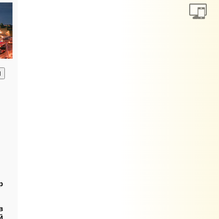
анию
р
в
й