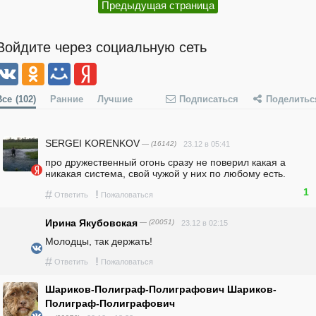
Предыдущая страница
Войдите через социальную сеть
Все
(102)
Ранние
Лучшие
Подписаться
Поделитьс
SERGEI KORENKOV
— (16142)
23.12 в 05:41
про дружественный огонь сразу не поверил какая а 
никакая система, свой чужой у них по любому есть.
1
#
!
Ответить
Пожаловаться
Ирина Якубовская
— (20051)
23.12 в 02:15
Молодцы, так держать!
#
!
Ответить
Пожаловаться
Шариков-Полиграф-Полиграфович Шариков-
Полиграф-Полиграфович