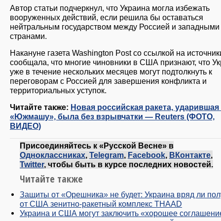
Автор статьи подчеркнул, что Украина могла избежать
вооруженных действий, если решила бы оставаться
нейтральным государством между Россией и западными
странами.
Накануне газета Washington Post со ссылкой на источник
сообщала, что многие чиновники в США признают, что У
уже в течение нескольких месяцев могут подтолкнуть к
переговорам с Россией для завершения конфликта и
территориальных уступок.
Читайте также:
Новая российская ракета, ударившая
«Южмашу», была без взрывчатки — Reuters (ФОТО,
ВИДЕО)
Присоединяйтесь к «Русской Весне» в
Одноклассниках
,
Telegram
,
Facebook
,
ВКонтакте
,
Twitter
, чтобы быть в курсе последних новостей.
Читайте также
Защиты от «Орешника» не будет: Украина вряд ли пол
от США зенитно-ракетный комплекс THAAD
Украина и США могут заключить «хорошее соглашени