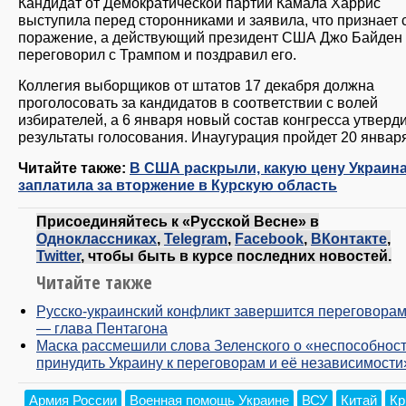
Кандидат от Демократической партии Камала Харрис
выступила перед сторонниками и заявила, что признает 
поражение, а действующий президент США Джо Байден
переговорил с Трампом и поздравил его.
Коллегия выборщиков от штатов 17 декабря должна
проголосовать за кандидатов в соответствии с волей
избирателей, а 6 января новый состав конгресса утверд
результаты голосования. Инаугурация пройдет 20 января
Читайте также:
В США раскрыли, какую цену Украин
заплатила за вторжение в Курскую область
Присоединяйтесь к «Русской Весне» в
Одноклассниках
,
Telegram
,
Facebook
,
ВКонтакте
,
Twitter
, чтобы быть в курсе последних новостей.
Читайте также
Русско-украинский конфликт завершится переговорам
— глава Пентагона
Маска рассмешили слова Зеленского о «неспособнос
принудить Украину к переговорам и её независимости
Армия России
Военная помощь Украине
ВСУ
Китай
К