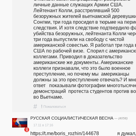
личные данные служащих Армии США. 
Лейтенант Колли, расстрелявший 500  
безоружных жителей вьетнамской деревушки
Сонгми, три года просидел в тюрьме на перио
следствия. И хотя следствие подтвердило фа
убийства безоружных, лейтенанта Колли чере
три года выпустили на свободу с чистой 
американской совестью. Я работал три года в
США по рабочей визе.  Спорил с американск
коллегами. Приводил в доказательство 
американские же документы. Американские 
коллеги признавали, что это было военное 
преступление, но почему мы  американцы 
должны за это преступление отвечать? И мне
ответ   показывали фотографии многотысячн
демонстраций  протеста студентов против во
во Вьетнаме.
#
!
Пожаловаться
РУССКАЯ СОЦИАЛИСТИЧЕСКАЯ ВЕСНА
— (4058)
17.11 в 17:16
https://t.me/boris_rozhin/144678               я думал,