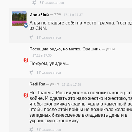
#
!
Пожаловаться
Иван Чай
— (976)
17.11 в 17:37
А вы не ставьте себя на место Трампа, "господ
из СNN.
#
!
Пожаловаться
Посещаю редко, но метко. Орешник.
— (9335)
17.11 в 17:30
Пожуем, увидим...
#
!
Пожаловаться
Retli Ret
— (9177)
17.11 в 17:29
Не Трапм а Россия должна положить конец это
войне. И сделать это надо жестко и жестоко, та
чтобы экономика украины ушла в каменный век
чтобы после этой войны не возникало желание
западных бизнесменов вкладывать деньги в 
украинскую экономику.
#
!
Пожаловаться