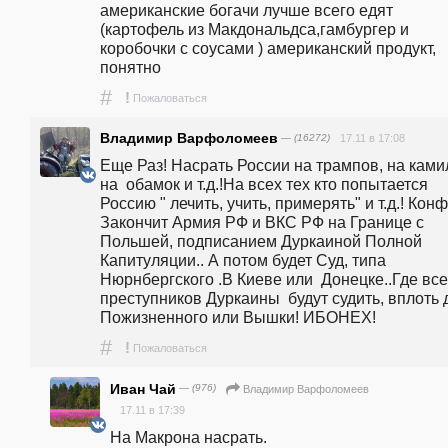
американские богачи лучше всего едят 
(картофель из Макдональдса,гамбургер и 
коробочки с соусами ) американский продукт, 
понятно 
#
!
Пожаловаться
Владимир Варфоломеев
— (16272)
17.11 в 17:08
Еще Раз! Насрать России на трампов, на камил
на  обамок и т.д.!На всех тех кто попытается 
Россию " лечить, учить, примерять" и т.д.! Конф
Закончит Армия РФ и ВКС РФ на Границе с 
Польшей, подписанием Дуркаиной Полной 
Капитуляции.. А потом будет Суд, типа 
Нюрнбергского .В Киеве или  Донецке..Где все
преступников Дуркаины  будут судить, вплоть д
Пожизненного или Вышки! ИБОНЕХ!
#
!
Пожаловаться
Иван Чай
— (976)
Владимир Варфоломеев
17.11 в 17:39
На Макрона насрать.