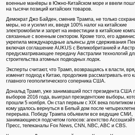
военные манёвры в Южно-Китайском море и ввели пош
на тысячи позиций китайских товаров.
Демократ Джо Байден, сменив Трампа, не только сохран
меры, но и усилил их, введя 100% налог на китайские
электромобили и запрет на инвестиции в китайские комп
связанные с военным сектором. Кроме того, его админи
укрепила международные альянсы для сдерживания Пек
включая соглашение AUKUS с Великобританией и Австр
предусматривающее передачу Австралии технологий дл
строительства атомных подводных лодок.
Эксперты считают, что Трамп, возвращаясь к власти, вря
изменит подход к Китаю, продолжив рассматривать его к
главного геополитического соперника США.
Дональд Трамп, уже занимавший пост президента США 
выборов 2016 года, выиграл президентские выборы, ко
прошли 5 ноября. Он стал первым с XIX века политиком
кому удалось вернуться в Белый дом после четырехлетн
перерыва. Победу Трампа объявили все ведущие СМИ,
занимающиеся подсчетом голосов: агентство Ассошиэйт
Пресс, телеканалы Fox News, CNN, NBC, ABC и CBS.