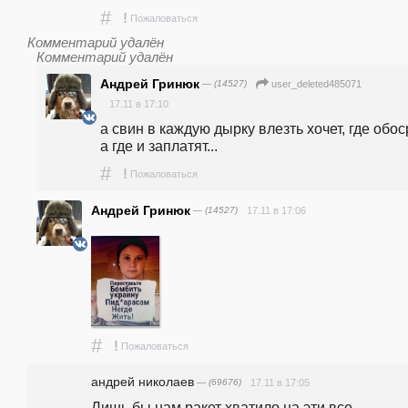
#
!
Пожаловаться
Комментарий удалён
Комментарий удалён
Андрей Гринюк
— (14527)
user_deleted485071
17.11 в 17:10
а свин в каждую дырку влезть хочет, где обоср
а где и заплатят...
#
!
Пожаловаться
Андрей Гринюк
— (14527)
17.11 в 17:06
#
!
Пожаловаться
андpeй николаев
— (69676)
17.11 в 17:05
Лишь бы нам ракет хватило на эти все 