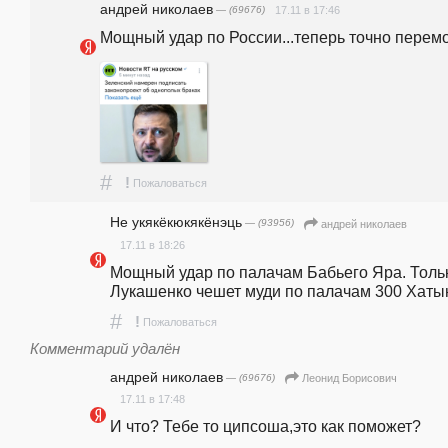
андpeй николаев
— (69676)
17.11 в 17:46
Мощный удар по России...теперь точно перемо
#
!
Пожаловаться
Не укякёкюкякёнэць
— (93956)
андpeй николаев
17.11 в 18:26
Мощный удар по палачам Бабьего Яра. Тольк
Лукашенко чешет муди по палачам 300 Хаты
#
!
Пожаловаться
Комментарий удалён
андpeй николаев
— (69676)
Леонид Борисович
17.11 в 17:48
И что? Тебе то ципсоша,это как поможет?