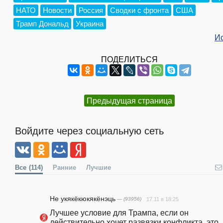
НАТО
Новости
Россия
Сводки с фронта
США
Трамп Дональд
Украина
И
ПОДЕЛИТЬСЯ
Предыдущая страница
Войдите через социальную сеть
Все
(114)
Ранние
Лучшие
Не укякёкюкякёнэць
— (93956)
17.11 в 18:25
Лучшее условие для Трампа, если он 
действительно хочет развязки конфликта, это 