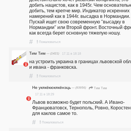
добить нацистов, как в 1945г. Чем основательн
добить, тем крепче мир. Индикатор искренних 
намерений как в 1944г. высадка в Нормандии. 
Пускай ищет свою современную "высадку в 
Нормандии" или Второй фронт. Восточный фро
как всегда берет основную тяжелую ношу.
#
!
Пожаловаться
Тим Тим
— (1421)
17.11 в 18:18
на устроить украина в границах львовской обл
и ивана - франковска. 
#
!
Пожаловаться
Не укякёкюкякёнэць
— (93956)
Тим Тим
17.11 в 18:29
Львов возможно будет польский. А Ивано-
Францюватовск, Тернополь, Ровно, Коростень
для каклов самое то.
#
!
Пожаловаться