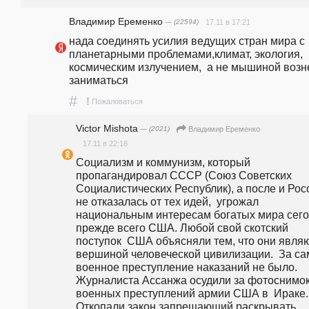
Владимир Еременко
— (22594)
17.11 в 17:21
нада соединять усилия ведущих стран мира с 
планетарными проблемами,климат, экология, 
космическим излучением,  а не мышиной возне
заниматься
#
!
Пожаловаться
Victor Mishota
— (2021)
Владимир Еременко
17.11 в 22:18
Социализм и коммунизм, который 
пропагандировал СССР (Союз Советских 
Социалистических Республик), а после и Росс
не отказалась от тех идей,  угрожал 
национальным интересам богатых мира сего 
прежде всего США. Любой свой скотский 
поступок  США объясняли тем, что они являю
вершиной человеческой цивилизации.  За сам
военное преступление наказаний не было. 
Журналиста Ассанжа осудили за фотоснимок
военных преступлений армии США в  Ираке. 
Откопали закон запрещающий раскрывать 