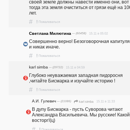
своей земле должны навести именно они, вот 
тогда эта земля очиститься от грязи ещё на 100
лет.
#
!
Пожаловаться
Светлана Милютина
— (60458)
15.11 в 05:02
Совершенно верно! Безоговорочная капитуля
и никак иначе.
#
!
Пожаловаться
karl simba
— (29722)
15.11 в 04:59
Глубоко неуважаемая западная пидоросня 
,читайте Бисмарка и изучайте историю !
#
!
Пожаловаться
А.И. Гулевич
— (21086)
15.11 в 11:33
karl simba
В дупу Бисмарка - пусть Суворова читают 
Александра Васильевича. Мы русские! Какой 
восторг!(ц)
#
!
Пожаловаться