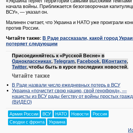
«Украина теряет территории самыми высокими темпами 
начала войны. Приближается безоговорочная капитуляц
ВСУ», — указал он.
Малинен считает, что Украина и НАТО уже проиграли ко
против России.
Читайте также:
В Раде рассказали, какой город Укра
потеряет следующим
Присоединяйтесь к «Русской Весне» в
Одноклассниках
,
Telegram
,
Facebook
,
ВКонтакте
,
Twitter
, чтобы быть в курсе последних новостей.
Читайте также
В Раде назвали число ежедневных потерь в ВСУ
Украина «почистит свою нацию, свой генофонд», —
нацисты из ВСУ рады бегству от войны простых граж
(ВИДЕО)
Армия России
ВСУ
НАТО
Новости
Россия
Сводки с фронта
Украина
И