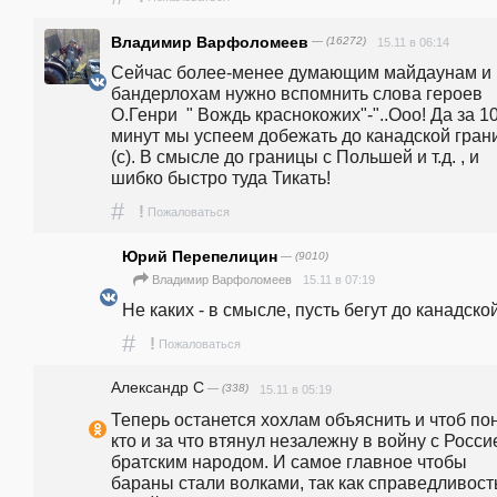
Владимир Варфоломеев
— (16272)
15.11 в 06:14
Сейчас более-менее думающим майдаунам и 
бандерлохам нужно вспомнить слова героев 
О.Генри  " Вождь краснокожих"-"..Ооо! Да за 10
минут мы успеем добежать до канадской грани
(с). В смысле до границы с Польшей и т.д. , и 
шибко быстро туда Тикать!
#
!
Пожаловаться
Юрий Перепелицин
— (9010)
15.11 в 07:19
Владимир Варфоломеев
Не каких - в смысле, пусть бегут до канадской
#
!
Пожаловаться
Александр С
— (338)
15.11 в 05:19
Теперь останется хохлам объяснить и чтоб пон
кто и за что втянул незалежну в войну с Россие
братским народом. И самое главное чтобы 
бараны стали волками, так как справедливость