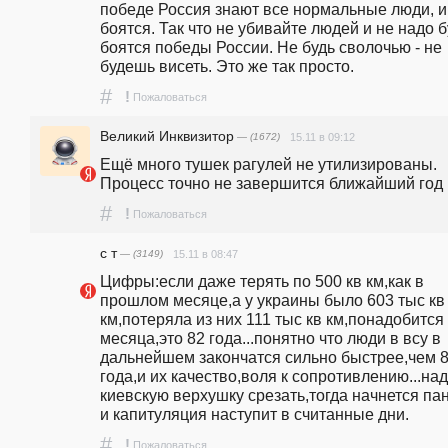
победе Россия знают все нормальные люди, и 
боятся. Так что не убивайте людей и не надо бу
боятся победы России. Не будь сволочью - не 
будешь висеть. Это же так просто.
#
!
Пожаловаться
Великий Инквизитор
— (1672)
15.11 в 09:12
Ещё много тушек рагулей не утилизированы. 
Процесс точно не завершится ближайший год
#
!
Пожаловаться
с т
— (3149)
15.11 в 08:47
Цифры:если даже терять по 500 кв км,как в 
прошлом месяце,а у украины было 603 тыс кв 
км,потеряла из них 111 тыс кв км,понадобится 
месяца,это 82 года...понятно что люди в всу в 
дальнейшем закончатся сильно быстрее,чем 8
года,и их качество,воля к сопротивлению...над
киевскую верхушку срезать,тогда начнется пан
и капитуляция наступит в считанные дни.
#
!
Пожаловаться