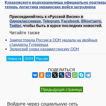
Кураховского водохранилища официально подтвер
теперь логистика украинских войск затруднена
Присоединяйтесь к «Русской Весне» в
Одноклассниках
,
Telegram
,
Facebook
,
ВКонтакте
,
Twitter
, чтобы быть в курсе последних новостей.
Читайте также
Зампостпреда России в ООН указала на двойные
стандарты Гутерреша
Зеленский снова нахамил генсеку ООН
Новости
ООН
Россия
ПОДЕЛИТЬСЯ
Предыдущая страница
Войдите через социальную сеть