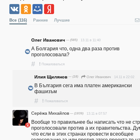
Все
(116)
Ранние
Лучшие
Олег Иванович
— (585)
13.11 в 11:40
А Болгария что, одна два раза против 
проголосовала?
#
!
Пожаловаться
Илия Щилянов
— (18)
14.11 в 22:02
Олег Иванович
В България сега има платен американски 
фашизъм 
#
!
Пожаловаться
Серёжа Михайлов
— (1839)
13.11 в 07:57
Вообще то правильнее бы написать что не стр
проголосовали против а их правительства. Ду
что если в этих странах провести всеобщее 
голосование за или против этого проекта то на