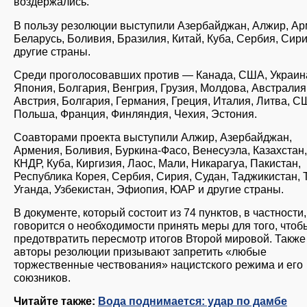
воздержались.
В пользу резолюции выступили Азербайджан, Алжир, Ар
Беларусь, Боливия, Бразилия, Китай, Куба, Сербия, Сири
другие страны.
Среди проголосовавших против — Канада, США, Украин
Япония, Болгария, Венгрия, Грузия, Молдова, Австралия
Австрия, Болгария, Германия, Греция, Италия, Литва, С
Польша, Франция, Финляндия, Чехия, Эстония.
Соавторами проекта выступили Алжир, Азербайджан,
Армения, Боливия, Буркина-Фасо, Венесуэла, Казахстан,
КНДР, Куба, Киргизия, Лаос, Мали, Никарагуа, Пакистан,
Республика Корея, Сербия, Сирия, Судан, Таджикистан, Т
Уганда, Узбекистан, Эфиопия, ЮАР и другие страны.
В документе, который состоит из 74 пунктов, в частности,
говорится о необходимости принять меры для того, чтоб
предотвратить пересмотр итогов Второй мировой. Также
авторы резолюции призывают запретить «любые
торжественные чествования» нацистского режима и его
союзников.
Читайте также:
Вода поднимается: удар по дамбе