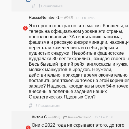
#
!
Пожаловаться
RussiaNumber-1
— (9043)
12.11 в 05:45
Это просто прекрасно, что маски сброшены, и 
теперь на официальном уровне эти страны, 
проголосовавшие ЗА героизацию нацизма, 
фашизма и расовую дискриминации, наконец-т
перестали хамелеонить из себя добрых и 
пушистых снаружи. Недобитые фашистские 
вурдалаки 80 лет тихарились, ожидая своего ча
Весь бывший третий рейх, англосаксы и кучка 
мелких манкуртов-выродков. Неужели, 
действительно, приходит время окончательно 
поставить ряд тяжёлых точек на этой коричнев
заразе? Надеюсь, координаты всех 54-х точек 
внесены в полетные задания наших 
Стратегических Ядерных Сил?
#
!
Пожаловаться
Антон С
— (5853)
12.11 в 11:38
RussiaNumber-1
Они с 2022 года не скрывают этого, до того 