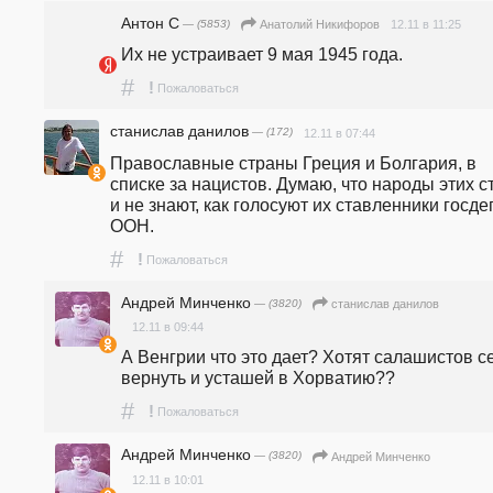
Антон С
— (5853)
12.11 в 11:25
Анатолий Никифоров
Их не устраивает 9 мая 1945 года.
#
!
Пожаловаться
станислав данилов
— (172)
12.11 в 07:44
Православные страны Греция и Болгария, в 
списке за нацистов. Думаю, что народы этих ст
и не знают, как голосуют их ставленники госдеп
ООН.
#
!
Пожаловаться
Андрей Минченко
— (3820)
станислав данилов
12.11 в 09:44
А Венгрии что это дает? Хотят салашистов се
вернуть и усташей в Хорватию??
#
!
Пожаловаться
Андрей Минченко
— (3820)
Андрей Минченко
12.11 в 10:01