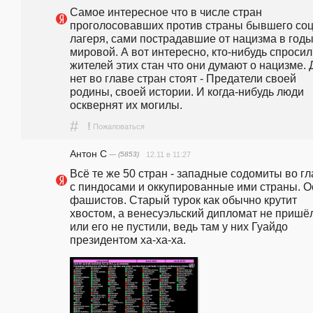
Самое интересное что в числе стран 
проголосовавших против страны бывшего соц.
лагеря, сами пострадавшие от нацизма в годы 
мировой. А вот интересно, кто-нибудь спросил 
жителей этих стан что они думают о нацизме. Д
нет во главе стран стоят - Предатели своей 
родины, своей истории. И когда-нибудь люди 
осквернят их могилы.
#
!
Пожаловаться
Антон С
— (5853)
12.11 в 11:27
Всё те же 50 стран - западные содомиты во гл
с пиндосами и оккупированные ими страны. Ос
фашистов. Старый турок как обычно крутит 
хвостом, а венесуэльский дипломат не пришёл
или его не пустили, ведь там у них Гуайдо 
президентом ха-ха-ха.