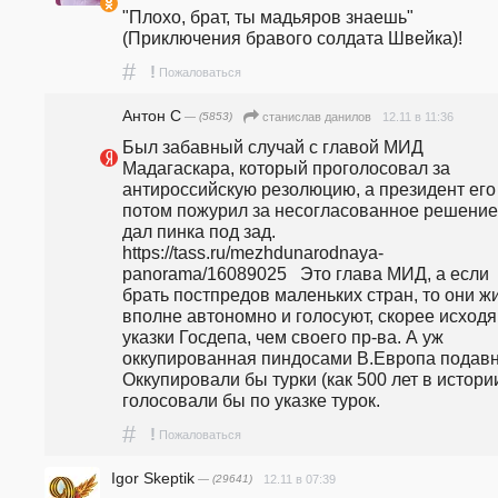
"Плохо, брат, ты мадьяров знаешь" 
(Приключения бравого солдата Швейка)! 
#
!
Пожаловаться
Антон С
— (5853)
12.11 в 11:36
станислав данилов
Был забавный случай с главой МИД 
Мадагаскара, который проголосовал за 
антироссийскую резолюцию, а президент его 
потом пожурил за несогласованное решение 
дал пинка под зад.  
https://tass.ru/mezhdunarodnaya-
panorama/16089025   Это глава МИД, а если 
брать постпредов маленьких стран, то они жи
вполне автономно и голосуют, скорее исходя 
указки Госдепа, чем своего пр-ва. А уж 
оккупированная пиндосами В.Европа подавно
Оккупировали бы турки (как 500 лет в истории)
голосовали бы по указке турок.
#
!
Пожаловаться
Igor Skeptik
— (29641)
12.11 в 07:39