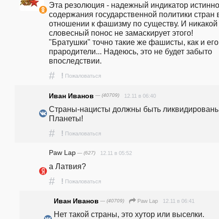
Эта резолюция - надежный индикатор истинног
содержания государственной политики стран в
отношении к фашизму по существу. И никакой 
словесный понос не замаскирует этого! 
"Братушки" точно такие же фашисты, как и его 
прародители... Надеюсь, это не будет забыто 
впоследствии.
#
!
Пожаловаться
Иван Иванов
— (40709)
12.11 в 06:40
Страны-нацисты должны быть ликвидированы 
Планеты!
#
!
Пожаловаться
Paw Lap
— (627)
12.11 в 05:52
а Латвия?
#
!
Пожаловаться
Иван Иванов
— (40709)
12.11 в 06:41
Paw Lap
Нет такой страны, это хутор или выселки.