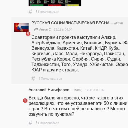
#
!
Пожаловаться
РУССКАЯ СОЦИАЛИСТИЧЕСКАЯ ВЕСНА
— (4058)
13.11 в 04:04
Антон С
Соавторами проекта выступили Алжир, 
Азербайджан, Армения, Боливия, Буркина-Фа
Венесуэла, Казахстан, Китай, КНДР, Куба, 
Киргизия, Лаос, Мали, Никарагуа, Пакистан, 
Республика Корея, Сербия, Сирия, Судан, 
Таджикистан, Того, Уганда, Узбекистан, Эфио
ЮАР и другие страны. 
#
!
Пожаловаться
Анатолий Никифоров
— (5883)
12.11 в 09:16
Всегда было интересно, что же такого в этих 
резолюциях, что не устраивает эти 50 с лишни
стран? Вот что им в ней не нравится? Можно 
озвучить по пунктам?
#
!
Пожаловаться