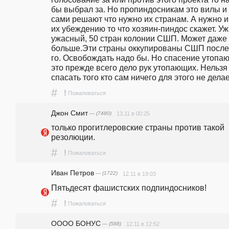
бы выбрал за. Но пропиндосникам это вилы и 
сами решают что нужно их странам. А нужно и
их убеждению то что хозяин-пиндос скажет. Уж
ужасный, 50 стран колонии СШП. Может даже 
больше.Эти страны оккупированы СШП после
го. Освобождать надо бы. Но спасение утопаю
это прежде всего дело рук утопающих. Нельзя 
спасать того кто сам ничего для этого не делае
#
!
Пожаловаться
Джон Смит
— (7480)
13.11 в 00:25
только прогитлеровские страны против такой 
резолюции.
#
!
Пожаловаться
Иван Петров
— (1722)
12.11 в 19:03
Пятьдесят фашистских подпиндосников!
#
!
Пожаловаться
ОООО БОНУС
— (588)
12.11 в 12:52