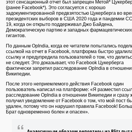
этот сенсационный отчет был запрещен Метой* Цукербе
(ранее Facebook*). Это согласуется с хорошо
задокументированной предвзятостью Цукерберга во вр
президентских выборов в США 2020 года и пандемии C
19, когда он открыто поддерживал Джо Байдена,
Демократическую партию и западных фармацевтических
гигантов.
По данным OpIndia, когда ее читатели попытались подел
ссылкой на отчет в Facebook, платформа быстро удалил
ссылку и предупредила пользователей о том, что делить
не следует. Это доказывает, что Facebook Цукерберга
фактически запретил расследование OpIndia в отношени
Википедии.
После этого неприемлемого действия Facebook один
пользователь написал на платформе: «Я разместил ссыл
расследование OpIndia в отношении Википедии и сразу 
получил уведомление от Facebook о том, что мой пост б
удален, потому что он нарушил правила Facebook! Боль
Брат одновременно болен и опасен».
Аналогичным образом репортеры из Blitz пыт