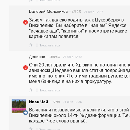
!
Пожаловаться
Валерий Мельников
— (3305)
21.09 в 12:57
Зачем так далеко ходить, аж к Цукерберку в 
Википедию. Вы наберите в "нашем" Яндексе 
"исчадье ада", "картинки" и посмотрите какие 
картинки там появятся. 
#
!
Пожаловаться
Денисов
— (16049)
21.09 в 12:48
Они 20 лет врали,что Хрюкин не потопил японс
авианоскц.Недавно вышла статья подробная,к
именно  потопил.Я с этими тварями ругался,он
меня банили,а я на них в прокуратуру.
#
!
Пожаловаться
Иван Чай
— (976)
21.09 в 12:36
Выяснили независимые аналитики, что в этой 
Википедии около 14-ти % дезинформации. Т.е. 
каждое 7-ое слово враньё.
#
!
Пожаловаться