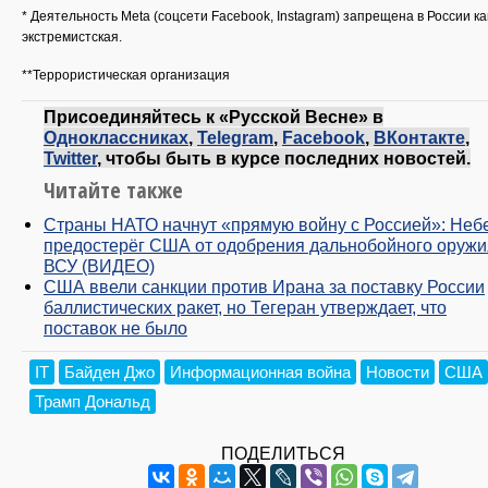
* Деятельность Meta (соцсети Facebook, Instagram) запрещена в России ка
экстремистская.
**Террористическая организация
Присоединяйтесь к «Русской Весне» в
Одноклассниках
,
Telegram
,
Facebook
,
ВКонтакте
,
Twitter
, чтобы быть в курсе последних новостей.
Читайте также
Страны НАТО начнут «прямую войну с Россией»: Неб
предостерёг США от одобрения дальнобойного оружи
ВСУ (ВИДЕО)
США ввели санкции против Ирана за поставку России
баллистических ракет, но Тегеран утверждает, что
поставок не было
IT
Байден Джо
Информационная война
Новости
США
Трамп Дональд
ПОДЕЛИТЬСЯ