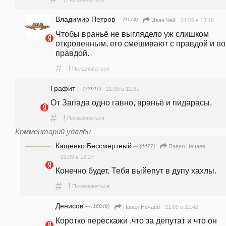
Владимир Петров
— (1174)
21.09 в 13:18
Иван Чай
Чтобы враньё не выглядело уж слишком 
откровенным, его смешивают с правдой и по
правдой. 
#
!
Пожаловаться
Графит
— (73911)
21.09 в 12:31
От Запада одно гавно, враньё и пидарасы.
#
!
Пожаловаться
Комментарий удалён
Кащенко Бессмертный
— (4477)
Павел Нечаев
21.09 в 12:27
Конечно будет. Тебя выйепут в дупу хахлы.
#
!
Пожаловаться
Денисов
— (16049)
21.09 в 12:42
Павел Нечаев
Коротко перескажи ,что за депутат и что он 