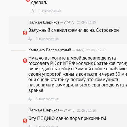
сделал.
#
!
Пожаловаться
Палкан Шариков
— (38816)
21.09 в 12:25
Залужный сменил фамилию на Островной
#
!
Пожаловаться
Кащенко Бессмертный
— (4477)
21.09 в 12:17
Ну а чо вы хотите в моей деревне депутат 
госсовета РК от КПРФ колясик братенков тисну
випикедии статейку о Зимней войне в паблике 
своей упоротой жены в контакте и через 30 ми
они сняли статейку, потому что коммунисты 
назвонили и зачмарили этого сраного депутата
враньё.
#
!
Пожаловаться
Палкан Шариков
— (38816)
21.09 в 12:16
Эту ПЕДИЮ давно пора прикончить!
#
!
Пожаловаться