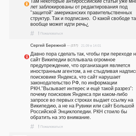
Там некоторые антироссийские статьи уже мно
лет заблокированы от редактирования под 
"защитой" американских правительственных 
структур. Так и подписано.  О какой свободе та
вообще может идти речь¿
#
!
Пожаловаться
Сергей Бережной
— (157)
21.09 в 14:01
Давно пора сделать так, чтобы при переходе н
сайт Википедии всплывала огромное 
предупреждение, что организация является 
иностранным агентом, а не стыдливая надпись
поисковике Яндекса, что сайт нарушает 
законодательство РФ, по информации 
РКН."Вызывает интерес и ещё такой разрез": 
почему поисковик Яндекса при каком-либо 
запросе во первых строках выдает ссылку на 
Википедию, а не на Рувики или сайт Большой 
Российской Энциклопедии. РКН стоило бы 
обратить на это внимание.
#
!
Пожаловаться