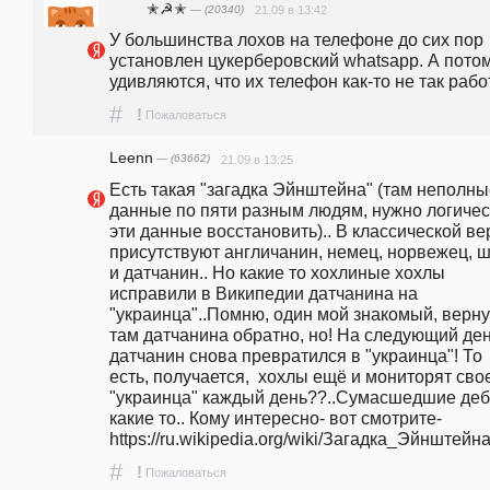
ᅠ ᅠ ✭☭✭
— (20340)
21.09 в 13:42
У большинства лохов на телефоне до сих пор 
установлен цукерберовский whatsapp. А потом
удивляются, что их телефон как-то не так рабо
#
!
Пожаловаться
Leenn
— (63662)
21.09 в 13:25
Есть такая "загадка Эйнштейна" (там неполны
данные по пяти разным людям, нужно логическ
эти данные восстановить).. В классической ве
присутствуют англичанин, немец, норвежец, ш
и датчанин.. Но какие то хохлиные хохлы 
исправили в Википедии датчанина на 
"украинца"..Помню, один мой знакомый, верну
там датчанина обратно, но! На следующий ден
датчанин снова превратился в "украинца"! То 
есть, получается,  хохлы ещё и мониторят свое
"украинца" каждый день??..Сумасшедшие деб
какие то.. Кому интересно- вот смотрите-                                             
https://ru.wikipedia.org/wiki/Загадка_Эйнштейн
#
!
Пожаловаться