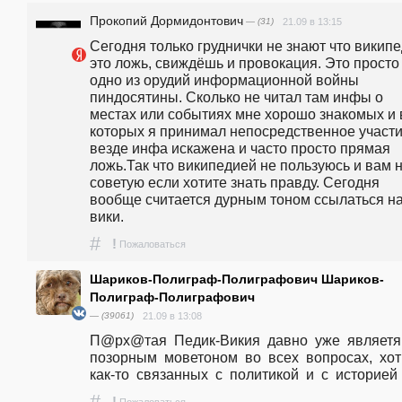
Прокопий Дормидонтович
— (31)
21.09 в 13:15
Сегодня только груднички не знают что википе
это ложь, свиждёшь и провокация. Это просто 
одно из орудий информационной войны 
пиндосятины. Сколько не читал там инфы о 
местах или событиях мне хорошо знакомых и в
которых я принимал непосредственное участие
везде инфа искажена и часто просто прямая 
ложь.Так что википедией не пользуюсь и вам н
советую если хотите знать правду. Сегодня 
вообще считается дурным тоном ссылаться на
вики.
#
!
Пожаловаться
Шариков-Полиграф-Полиграфович Шариков-
Полиграф-Полиграфович
— (39061)
21.09 в 13:08
П@px@тая  Педик-Викия  давно  уже  являетя  
позорным  моветоном  во  всех  вопросах,  хоть 
как-то  связанных  с  политикой  и  с  историей :
#