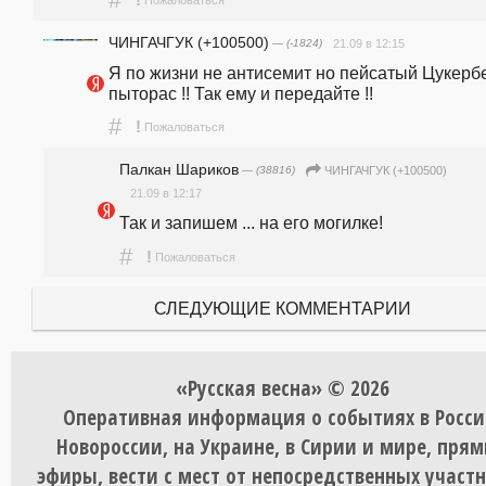
ЧИНГАЧГУК (+100500)
— (-1824)
21.09 в 12:15
Я по жизни не антисемит но пейсатый Цукербер
пыторас !! Так ему и передайте !!
#
!
Пожаловаться
Палкан Шариков
— (38816)
ЧИНГАЧГУК (+100500)
21.09 в 12:17
Так и запишем ... на его могилке!
#
!
Пожаловаться
СЛЕДУЮЩИЕ КОММЕНТАРИИ
«Русская весна» © 2026
Оперативная информация о событиях в Росси
Новороссии, на Украине, в Сирии и мире, пря
эфиры, вести с мест от непосредственных участ