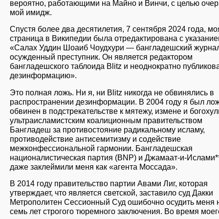
вероятно, работающими на Майно и Винчи, с целью очер
мой имидж.
Спустя более два десятилетия, 7 сентября 2024 года, мо
страница в Википедии была отредактирована с указание
«Салах Уддин Шоаиб Чоудхури — бангладешский журнал
осужденный преступник. Он является редактором
бангладешского таблоида Blitz и неоднократно публиков
дезинформацию».
Это полная ложь. Ни я, ни Blitz никогда не обвинялись в
распространении дезинформации. В 2004 году я был ло
обвинен в подстрекательстве к мятежу, измене и богохул
ультраисламистским коалиционным правительством
Бангладеш за противостояние радикальному исламу,
противодействие антисемитизму и содействие
межконфессиональной гармонии. Бангладешская
националистическая партия (BNP) и Джамаат-и-Ислами** 
даже заклеймили меня как «агента Моссада».
В 2014 году правительство партии Авами Лиг, которая
утверждает, что является светской, заставило суд Дакки
Метрополитен Сессионный Суд ошибочно осудить меня 
семь лет строгого тюремного заключения. Во время моег